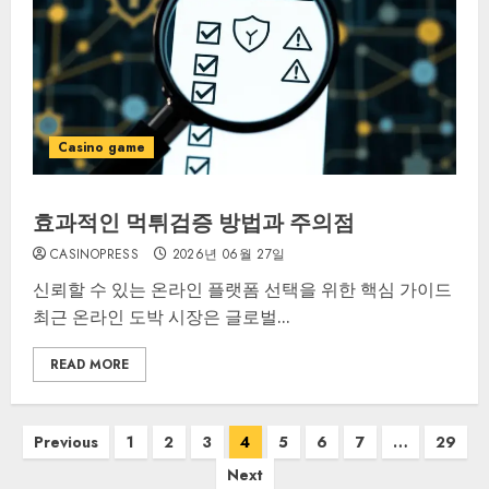
Casino game
효과적인 먹튀검증 방법과 주의점
CASINOPRESS
2026년 06월 27일
신뢰할 수 있는 온라인 플랫폼 선택을 위한 핵심 가이드
최근 온라인 도박 시장은 글로벌...
READ MORE
글
Previous
1
2
3
4
5
6
7
…
29
페
Next