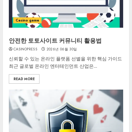
Casino game
안전한 토토사이트 커뮤니티 활용법
CASINOPRESS
2026년 06월 30일
신뢰할 수 있는 온라인 플랫폼 선별을 위한 핵심 가이드
최근 글로벌 온라인 엔터테인먼트 산업은...
READ MORE