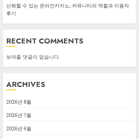
신뢰할 수 있는 온라인카지노, 커뮤니티의 역할과 이용자
후기
RECENT COMMENTS
보여줄 댓글이 없습니다.
ARCHIVES
2026년 8월
2026년 7월
2026년 6월