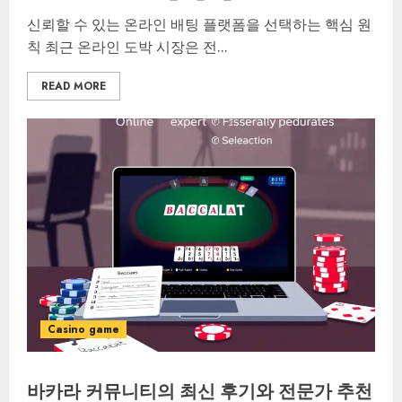
신뢰할 수 있는 온라인 배팅 플랫폼을 선택하는 핵심 원
칙 최근 온라인 도박 시장은 전...
READ MORE
Casino game
바카라 커뮤니티의 최신 후기와 전문가 추천