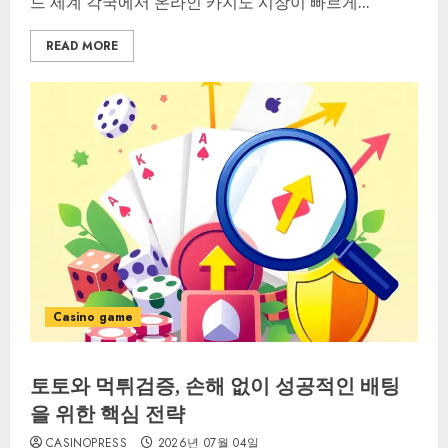
드 세계 각국에서 온라인 카지노 시장이 빠르게...
READ MORE
Casino game
토토와 먹튀검증, 손해 없이 성공적인 배팅
을 위한 핵심 전략
CASINOPRESS
2026년 07월 04일