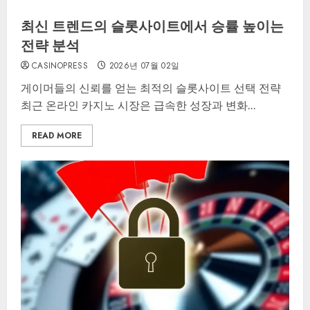
최신 트렌드의 슬롯사이트에서 승률 높이는
전략 분석
CASINOPRESS
2026년 07월 02일
게이머들의 신뢰를 얻는 최적의 슬롯사이트 선택 전략
최근 온라인 카지노 시장은 급속한 성장과 변화...
READ MORE