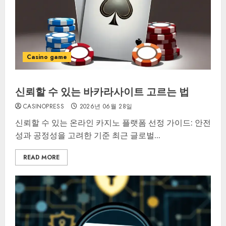
Casino game
신뢰할 수 있는 바카라사이트 고르는 법
CASINOPRESS
2026년 06월 28일
신뢰할 수 있는 온라인 카지노 플랫폼 선정 가이드: 안전
성과 공정성을 고려한 기준 최근 글로벌...
READ MORE