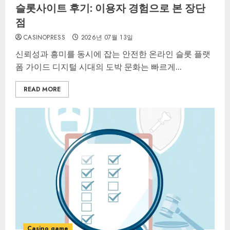
슬롯사이트 후기: 이용자 경험으로 본 장단
점
CASINOPRESS
2026년 07월 13일
신뢰성과 흥미를 동시에 잡는 안전한 온라인 슬롯 플랫
폼 가이드 디지털 시대의 도박 문화는 빠르게...
READ MORE
Casino game