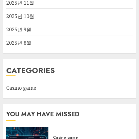
2025년 11월
2025년 10월
2025년 9월
2025년 8월
CATEGORIES
Casino game
YOU MAY HAVE MISSED
Casino game