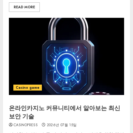
READ MORE
Casino game
온라인카지노 커뮤니티에서 알아보는 최신
보안 기술
CASINOPRESS
2026년 07월 15일