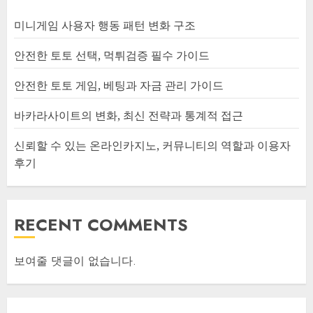
미니게임 사용자 행동 패턴 변화 구조
안전한 토토 선택, 먹튀검증 필수 가이드
안전한 토토 게임, 베팅과 자금 관리 가이드
바카라사이트의 변화, 최신 전략과 통계적 접근
신뢰할 수 있는 온라인카지노, 커뮤니티의 역할과 이용자
후기
RECENT COMMENTS
보여줄 댓글이 없습니다.