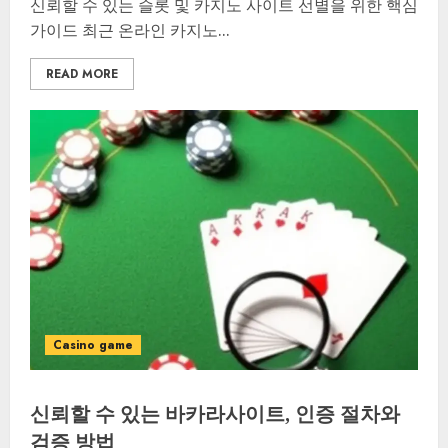
신뢰할 수 있는 슬롯 및 카지노 사이트 선별을 위한 핵심
가이드 최근 온라인 카지노...
READ MORE
Casino game
신뢰할 수 있는 바카라사이트, 인증 절차와
검증 방법