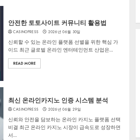
안전한 토토사이트 커뮤니티 활용법
CASINOPRESS
2026년 06월 30일
신뢰할 수 있는 온라인 플랫폼 선별을 위한 핵심 가
이드 최근 글로벌 온라인 엔터테인먼트 산업은...
READ MORE
최신 온라인카지노 인증 시스템 분석
CASINOPRESS
2026년 06월 29일
신뢰와 안전을 담보하는 온라인 카지노 플랫폼 선택
비결 최근 온라인 카지노 시장이 급속도로 성장하면
서...