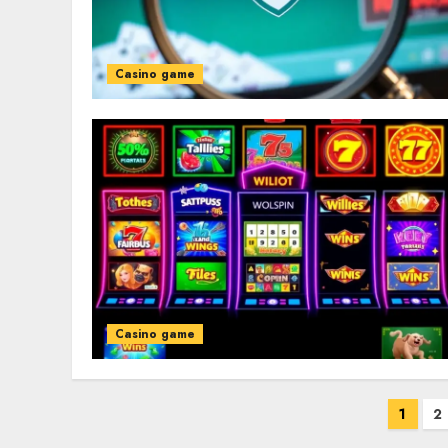
Casino game
Casino game
글
1
2
페