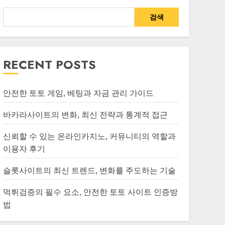
검색
RECENT POSTS
안전한 토토 게임, 베팅과 자금 관리 가이드
바카라사이트의 변화, 최신 전략과 통계적 접근
신뢰할 수 있는 온라인카지노, 커뮤니티의 역할과
이용자 후기
슬롯사이트의 최신 트렌드, 변화를 주도하는 기술
먹튀검증의 필수 요소, 안전한 토토 사이트 인증방
법