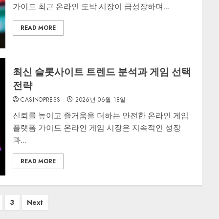
가이드 최근 온라인 도박 시장이 급성장하며...
READ MORE
최신 슬롯사이트 트렌드 분석과 게임 선택
전략
CASINOPRESS
2026년 06월 18일
신뢰를 높이고 즐거움을 더하는 안전한 온라인 게임
플랫폼 가이드 온라인 게임 시장은 지속적인 성장
과...
READ MORE
3
Next