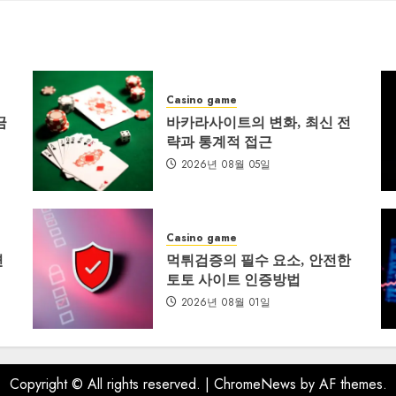
Casino game
금
바카라사이트의 변화, 최신 전
략과 통계적 접근
2026년 08월 05일
Casino game
변
먹튀검증의 필수 요소, 안전한
토토 사이트 인증방법
2026년 08월 01일
Copyright © All rights reserved.
|
ChromeNews
by AF themes.