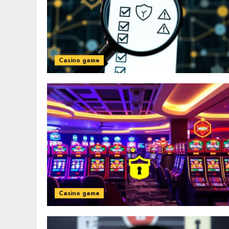
Casino game
Casino game