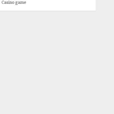
Casino game