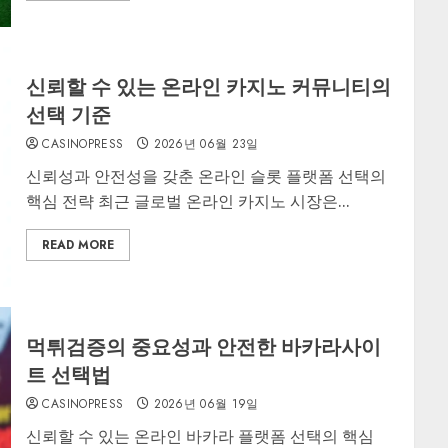
신뢰할 수 있는 온라인 카지노 커뮤니티의
선택 기준
CASINOPRESS
2026년 06월 23일
신뢰성과 안전성을 갖춘 온라인 슬롯 플랫폼 선택의
핵심 전략 최근 글로벌 온라인 카지노 시장은...
READ MORE
먹튀검증의 중요성과 안전한 바카라사이
트 선택법
CASINOPRESS
2026년 06월 19일
신뢰할 수 있는 온라인 바카라 플랫폼 선택의 핵심