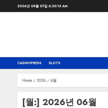
Skip
2026년 08월 07일
6:20:16 AM
to
content
CASINOPRESS
SLOTS
Home
2026
6월
[월:]
2026년 06월