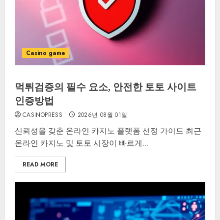
Casino game
먹튀검증의 필수 요소, 안전한 토토 사이트
인증방법
CASINOPRESS
2026년 08월 01일
신뢰성을 갖춘 온라인 카지노 플랫폼 선정 가이드 최근
온라인 카지노 및 토토 시장이 빠르게...
READ MORE