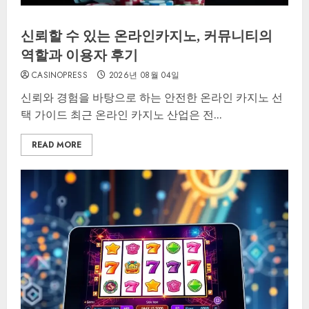
신뢰할 수 있는 온라인카지노, 커뮤니티의
역할과 이용자 후기
CASINOPRESS
2026년 08월 04일
신뢰와 경험을 바탕으로 하는 안전한 온라인 카지노 선
택 가이드 최근 온라인 카지노 산업은 전...
READ MORE