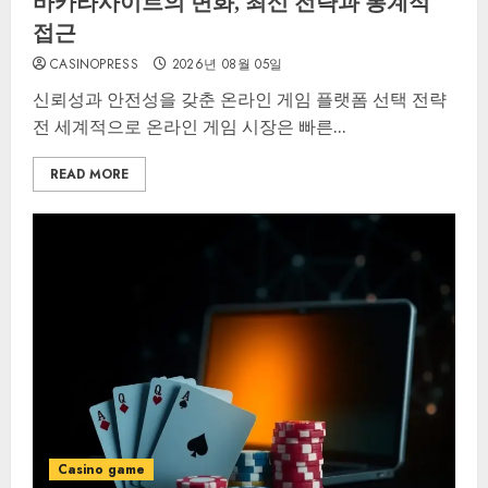
바카라사이트의 변화, 최신 전략과 통계적
접근
CASINOPRESS
2026년 08월 05일
신뢰성과 안전성을 갖춘 온라인 게임 플랫폼 선택 전략
전 세계적으로 온라인 게임 시장은 빠른...
READ MORE
Casino game