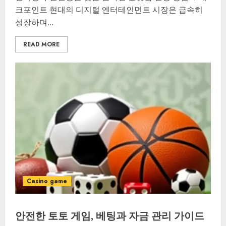
크포인트 현대의 디지털 엔터테인먼트 시장은 급속히
성장하며...
READ MORE
Casino game
안전한 토토 게임, 베팅과 자금 관리 가이드