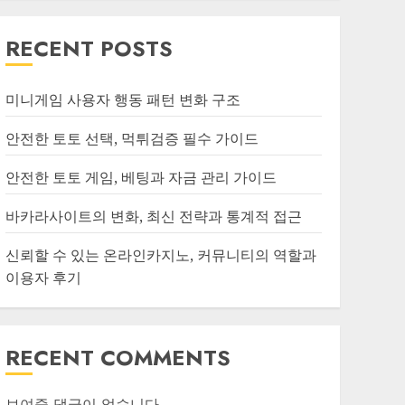
RECENT POSTS
미니게임 사용자 행동 패턴 변화 구조
안전한 토토 선택, 먹튀검증 필수 가이드
안전한 토토 게임, 베팅과 자금 관리 가이드
바카라사이트의 변화, 최신 전략과 통계적 접근
신뢰할 수 있는 온라인카지노, 커뮤니티의 역할과
이용자 후기
RECENT COMMENTS
보여줄 댓글이 없습니다.