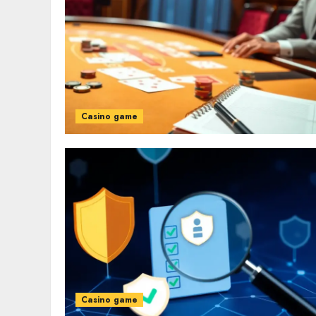
Casino game
Casino game