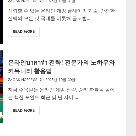
CASINOPRESS
2025년 10월 31일
신뢰할 수 있는 온라인 게임 플레이의 기술: 안전한
선택의 모든 것 국내를 비롯해 글로벌...
READ MORE
온라인บาคาร่า 전략! 전문가의 노하우와
커뮤니티 활용법
CASINOPRESS
2025년 10월 30일
지금 주목받는 온라인 게임 전략, 승리 확률을 높이
는 핵심 포인트 최근 몇 년 사이,...
READ MORE