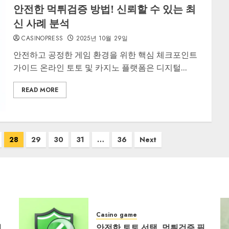
안전한 먹튀검증 방법! 신뢰할 수 있는 최
신 사례 분석
CASINOPRESS
2025년 10월 29일
안전하고 공정한 게임 환경을 위한 핵심 체크포인트
가이드 온라인 토토 및 카지노 플랫폼은 디지털...
READ MORE
28
29
30
31
…
36
Next
Casino game
변
안전한 토토 선택, 먹튀검증 필