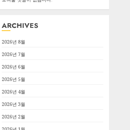
ARCHIVES
2026년 8월
2026년 7월
2026년 6월
2026년 5월
2026년 4월
2026년 3월
2026년 2월
2026년 1월