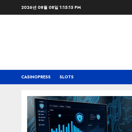
Skip
2026년 08월 08일
1:15:16 PM
to
content
CASINOPRESS
SLOTS