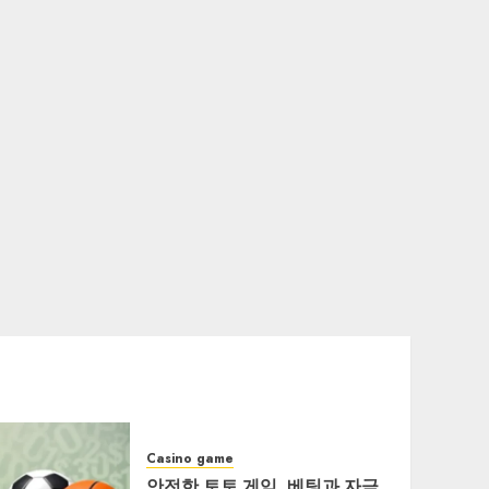
Casino game
안전한 토토 게임, 베팅과 자금