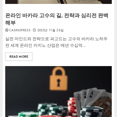
온라인 바카라 고수의 길, 전략과 심리전 완벽
해부
CASINOPRESS
2025년 11월 26일
실전 마인드와 전략으로 파고드는 고수의 바카라 노하우
전 세계 온라인 카지노 산업은 매년 수십억...
READ MORE