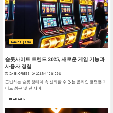
Casino game
슬롯사이트 트렌드 2025, 새로운 게임 기능과
사용자 경험
CASINOPRESS
2025년 12월 02일
급변하는 슬롯 생태계 속 신뢰할 수 있는 온라인 플랫폼 가
이드 최근 몇 년 사이...
READ MORE