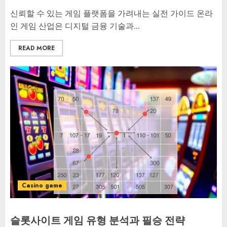
신뢰할 수 있는 게임 플랫폼을 가려내는 실전 가이드 온라
인 게임 산업은 디지털 금융 기술과...
READ MORE
Casino game
슬롯사이트 게임 유형 분석과 필승 전략