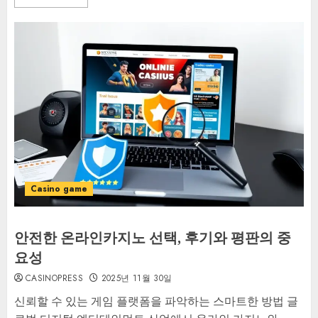
Casino game
안전한 온라인카지노 선택, 후기와 평판의 중
요성
CASINOPRESS
2025년 11월 30일
신뢰할 수 있는 게임 플랫폼을 파악하는 스마트한 방법 글