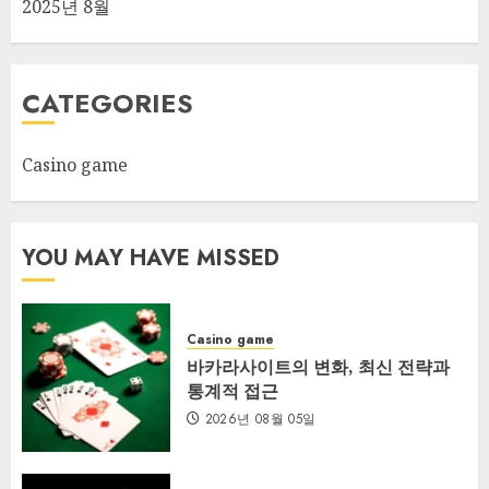
2025년 8월
CATEGORIES
Casino game
YOU MAY HAVE MISSED
Casino game
바카라사이트의 변화, 최신 전략과
통계적 접근
2026년 08월 05일