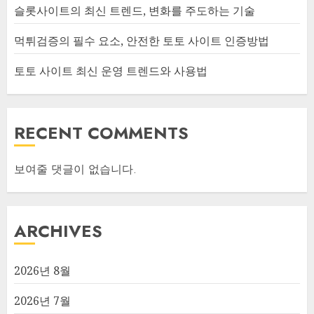
슬롯사이트의 최신 트렌드, 변화를 주도하는 기술
먹튀검증의 필수 요소, 안전한 토토 사이트 인증방법
토토 사이트 최신 운영 트렌드와 사용법
RECENT COMMENTS
보여줄 댓글이 없습니다.
ARCHIVES
2026년 8월
2026년 7월