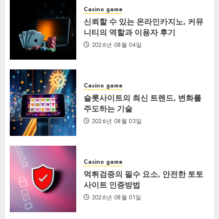
Casino game
신뢰할 수 있는 온라인카지노, 커뮤
니티의 역할과 이용자 후기
2026년 08월 04일
Casino game
슬롯사이트의 최신 트렌드, 변화를
주도하는 기술
2026년 08월 03일
Casino game
먹튀검증의 필수 요소, 안전한 토토
사이트 인증방법
2026년 08월 01일