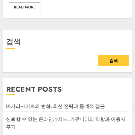
READ MORE
검색
검색
RECENT POSTS
바카라사이트의 변화, 최신 전략과 통계적 접근
신뢰할 수 있는 온라인카지노, 커뮤니티의 역할과 이용자
후기