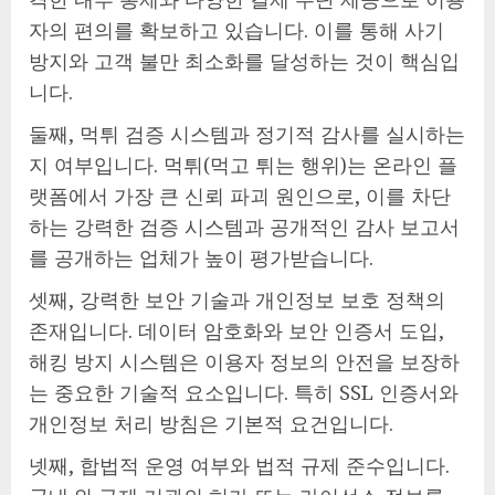
자의 편의를 확보하고 있습니다. 이를 통해 사기
방지와 고객 불만 최소화를 달성하는 것이 핵심입
니다.
둘째, 먹튀 검증 시스템과 정기적 감사를 실시하는
지 여부입니다. 먹튀(먹고 튀는 행위)는 온라인 플
랫폼에서 가장 큰 신뢰 파괴 원인으로, 이를 차단
하는 강력한 검증 시스템과 공개적인 감사 보고서
를 공개하는 업체가 높이 평가받습니다.
셋째, 강력한 보안 기술과 개인정보 보호 정책의
존재입니다. 데이터 암호화와 보안 인증서 도입,
해킹 방지 시스템은 이용자 정보의 안전을 보장하
는 중요한 기술적 요소입니다. 특히 SSL 인증서와
개인정보 처리 방침은 기본적 요건입니다.
넷째, 합법적 운영 여부와 법적 규제 준수입니다.