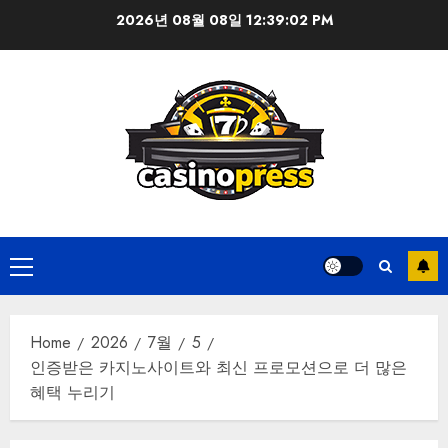
Skip
2026년 08월 08일
12:39:04 PM
to
content
Primary
Menu
Home
2026
7월
5
인증받은 카지노사이트와 최신 프로모션으로 더 많은
혜택 누리기