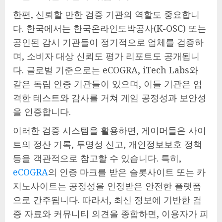
한편, 신뢰할 만한 검증 기관의 역할도 중요합니
다. 한국에서는 한국온라인도박공사(K-OSC) 또는
공인된 감시 기관들이 정기적으로 업체를 검증하
며, 소비자 대상 신뢰도 평가 리포트도 공개됩니
다. 글로벌 기준으로는 eCOGRA, iTech Labs와
같은 독립 인증 기관들이 있으며, 이들 기관은 엄
격한 테스트와 감사를 거쳐 게임 공정성과 보안성
을 인증합니다.
이러한 검증 시스템을 활용하면, 게이머들은 사이
트의 정산 기록, 투명성 신고, 개인정보보호 정책
등을 객관적으로 참고할 수 있습니다. 특히,
eCOGRA
의 인증 마크를 받은 슬롯사이트 또는 카
지노사이트는 공정성을 인정받은 안전한 플랫폼
으로 간주됩니다. 따라서, 최신 정보에 기반한 검
증 자료와 커뮤니티 의견을 종합하면, 이용자가 피