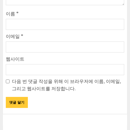
이름
*
이메일
*
웹사이트
다음 번 댓글 작성을 위해 이 브라우저에 이름, 이메일,
그리고 웹사이트를 저장합니다.