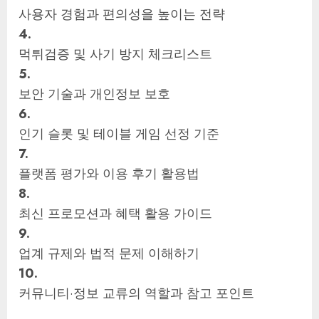
사용자 경험과 편의성을 높이는 전략
4.
먹튀검증 및 사기 방지 체크리스트
5.
보안 기술과 개인정보 보호
6.
인기 슬롯 및 테이블 게임 선정 기준
7.
플랫폼 평가와 이용 후기 활용법
8.
최신 프로모션과 혜택 활용 가이드
9.
업계 규제와 법적 문제 이해하기
10.
커뮤니티·정보 교류의 역할과 참고 포인트