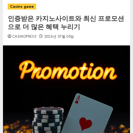
Casino game
인증받은 카지노사이트와 최신 프로모션
으로 더 많은 혜택 누리기
CASINOPRESS
2026년 07월 05일