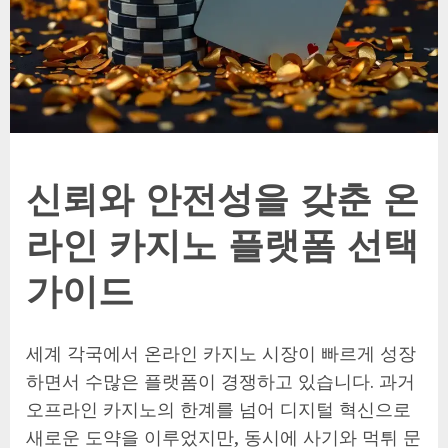
신뢰와 안전성을 갖춘 온
라인 카지노 플랫폼 선택
가이드
세계 각국에서 온라인 카지노 시장이 빠르게 성장
하면서 수많은 플랫폼이 경쟁하고 있습니다. 과거
오프라인 카지노의 한계를 넘어 디지털 혁신으로
새로운 도약을 이루었지만, 동시에 사기와 먹튀 문