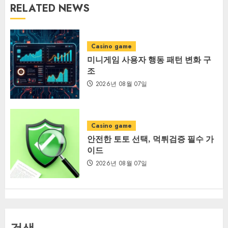
RELATED NEWS
Casino game
미니게임 사용자 행동 패턴 변화 구
조
2026년 08월 07일
Casino game
안전한 토토 선택, 먹튀검증 필수 가
이드
2026년 08월 07일