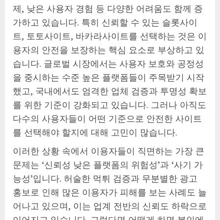
제, 낮은 사용자 경험 등 다양한 어려움도 함께 증
가하고 있습니다. 특히 신뢰할 수 있는 슬롯사이
트, 토토사이트, 바카라사이트를 선택하는 것은 이
용자의 안전을 보장하는 핵심 요소로 부상하고 있
습니다. 글로벌 시장에서는 사용자 보호와 공정성
을 중시하는 수준 높은 플랫폼들이 주목받기 시작
했고, 국내에서도 엄격한 업체 검증과 투명성 확보
를 위한 기준이 강화되고 있습니다. 그러나 아직도
다수의 사용자들이 어떤 기준으로 안전한 사이트
를 선택해야 할지에 대해 고민이 많습니다.
이러한 상황 속에서 이용자들이 직면하는 가장 큰
문제는 ‘신뢰성 낮은 플랫폼의 위험성’과 ‘사기 가
능성’입니다. 허술한 먹튀 검증과 무분별한 광고
홍보로 인해 많은 이용자가 피해를 보는 사례도 늘
어나고 있으며, 이는 업계 전반의 신뢰도 하락으로
이어지고 있습니다. 그렇다면 어떻게 하면 본인에