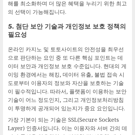
해를 최소화하며 더 많은 혜택을 누리기 위한 최고
의 선택이 가능해집니다.
5. 첨단 보안 기술과 개인정보 보호 정책의
필요성
온라인 카지노 및 토토사이트의 안전성을 최우선
으로 판단하는 요인 중 또 다른 핵심 포인트는 데
이터 보안과 개인정보 보호 수준입니다. 현대의 게
이밍 환경에서는 해킹, 데이터 유출, 불법 접속 시
도로부터 이용자의 정보와 자산을 보호하는 기술
이 필수적입니다. 따라서, 플랫폼이 이용하는 보안
기술이 어느 정도인지, 그리고 개인정보처리방침
이 투명하게 공개되어 있는지가 중요 요인입니다.
가장 기본이 되는 기술은 SSL(Secure Sockets
Layer) 인증서입니다. 이는 이용자와 서버 간의 데