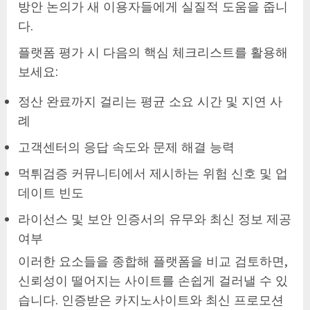
방안 논의가 새 이용자들에게 실질적 도움을 줍니
다.
플랫폼 평가 시 다음의 핵심 체크리스트를 활용해
보세요:
정산 완료까지 걸리는 평균 소요 시간 및 지연 사
례
고객센터의 응답 속도와 문제 해결 능력
먹튀검증 커뮤니티에서 제시하는 위험 신호 및 업
데이트 빈도
라이선스 및 보안 인증서의 유무와 최신 정보 제공
여부
이러한 요소들을 종합해 플랫폼을 비교 검토하면,
신뢰성이 떨어지는 사이트를 손쉽게 걸러낼 수 있
습니다. 인증받은 카지노사이트와 최신 프로모션