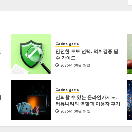
Casino game
변
안전한 토토 선택, 먹튀검증 필
수 가이드
2026년 08월 07일
Casino game
전
신뢰할 수 있는 온라인카지노,
커뮤니티의 역할과 이용자 후기
2026년 08월 04일