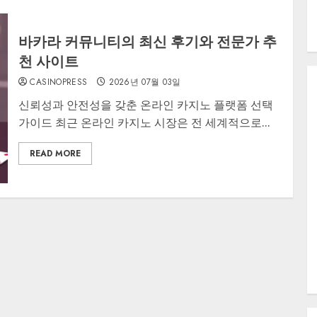
바카라 커뮤니티의 최신 후기와 전문가 추
천 사이트
CASINOPRESS
2026년 07월 03일
신뢰성과 안전성을 갖춘 온라인 카지노 플랫폼 선택
가이드 최근 온라인 카지노 시장은 전 세계적으로...
READ MORE