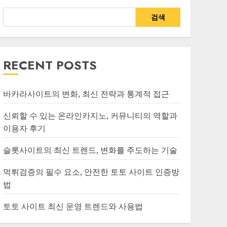
검색
RECENT POSTS
바카라사이트의 변화, 최신 전략과 통계적 접근
신뢰할 수 있는 온라인카지노, 커뮤니티의 역할과
이용자 후기
슬롯사이트의 최신 트렌드, 변화를 주도하는 기술
먹튀검증의 필수 요소, 안전한 토토 사이트 인증방
법
토토 사이트 최신 운영 트렌드와 사용법