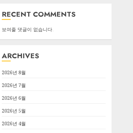
RECENT COMMENTS
보여줄 댓글이 없습니다.
ARCHIVES
2026년 8월
2026년 7월
2026년 6월
2026년 5월
2026년 4월