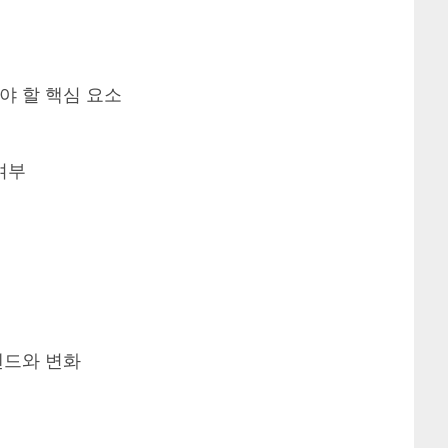
야 할 핵심 요소
여부
렌드와 변화