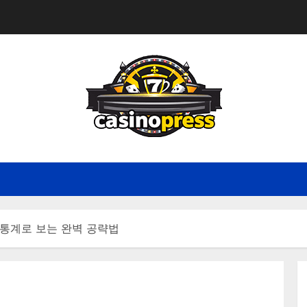
 통계로 보는 완벽 공략법