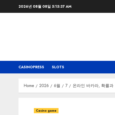
Skip
2026년 08월 08일
5:15:38 AM
to
content
CASINOPRESS
SLOTS
Home
2026
6월
7
온라인 바카라, 확률과
Casino game