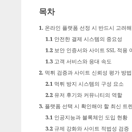
목차
1.
온라인 플랫폼 선정 시 반드시 고려해
1.1
안전한 결제 시스템의 중요성
1.2
보안 인증서와 사이트 SSL 적용 
1.3
고객 서비스와 응대 속도
2.
먹튀 검증과 사이트 신뢰성 평가 방법
2.1
먹튀 방지 시스템의 구성 요소
2.2
유저 후기와 커뮤니티의 역할
3.
플랫폼 선택 시 확인해야 할 최신 트
3.1
인공지능과 블록체인 도입 현황
3.2
규제 강화와 사이트 적법성 검증