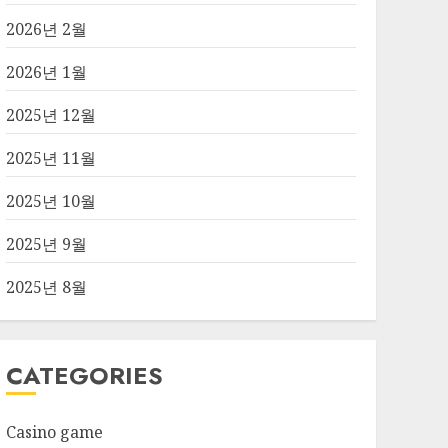
2026년 2월
2026년 1월
2025년 12월
2025년 11월
2025년 10월
2025년 9월
2025년 8월
CATEGORIES
Casino game