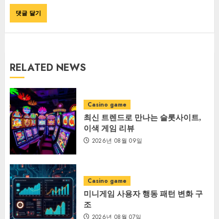
RELATED NEWS
Casino game
최신 트렌드로 만나는 슬롯사이트,
이색 게임 리뷰
2026년 08월 09일
Casino game
미니게임 사용자 행동 패턴 변화 구
조
2026년 08월 07일