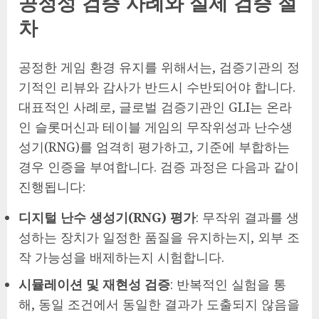
공정성 검증 사례와 실제 검증 절
차
공정한 게임 환경 유지를 위해서는, 검증기관의 정
기적인 리뷰와 감사가 반드시 수반되어야 합니다.
대표적인 사례로, 글로벌 검증기관인 GLI는 온라
인 슬롯머신과 테이블 게임의 무작위성과 난수생
성기(RNG)를 엄격히 평가하고, 기준에 부합하는
경우 인증을 부여합니다. 검증 과정은 다음과 같이
진행됩니다:
디지털 난수 생성기(RNG) 평가
: 무작위 결과를 생
성하는 장치가 일정한 품질을 유지하는지, 외부 조
작 가능성을 배제하는지 시험합니다.
시뮬레이션 및 재현성 검증
: 반복적인 실험을 통
해, 동일 조건에서 동일한 결과가 도출되지 않음을