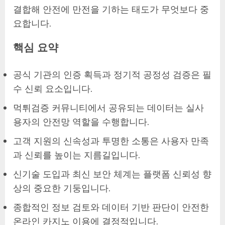
결합해 안전에 만전을 기하는 태도가 무엇보다 중
요합니다.
핵심 요약
공식 기관의 인증 획득과 정기적 공정성 검증은 필
수 신뢰 요소입니다.
먹튀검증 커뮤니티에서 공유되는 데이터는 실사
용자의 안전망 역할을 수행합니다.
고객 지원의 신속성과 투명한 소통은 사용자 만족
과 신뢰를 높이는 지름길입니다.
신기술 도입과 최신 보안 체계는 플랫폼 신뢰성 향
상의 중요한 기둥입니다.
종합적인 정보 검토와 데이터 기반 판단이 안전한
온라인 카지노 이용에 결정적입니다.