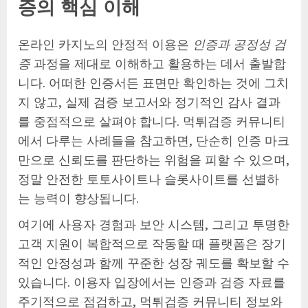
증의 핵심 이해
온라인 카지노의 안정적 이용은
인증과 공정성 검
증
과정을 제대로 이해하고 활용하는 데서 출발합
니다. 어떠한 인증서든 표면만 확인하는 것에 그치
지 않고, 실제 검증 보고서와 정기적인 감사 결과
를 중점적으로 살펴야 합니다. 먹튀검증 커뮤니티
에서 다루는 사례들을 참고하면, 단순히 인증 마크
만으로 신뢰도를 판단하는 위험을 피할 수 있으며,
정말 안전한 토토사이트나 슬롯사이트를 선별하
는 능력이 향상됩니다.
여기에 사용자 경험과 보안 시스템, 그리고 투명한
고객 지원이 복합적으로 작동할 때 플랫폼은 장기
적인 안정성과 함께 꾸준한 성장 궤도를 확보할 수
있습니다. 이용자 입장에서는 인증과 검증 자료를
주기적으로 점검하고, 먹튀검증 커뮤니티 정보와