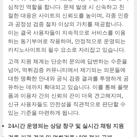
심적인 역할을 합니다. 문제 발생 시 신속하고 친
절한 대응은 사이트의 신뢰도를 높이며, 각종 인증
과 공정성 검증 절차 이상의 가치를 제공합니다.
이는 결국 사용자들이 지속적으로 서비스를 이용
하는 동기부여로 작용하며, 안정적으로 운영되는
카지노사이트의 필수 요소로 자리잡고 있습니다.
고객 지원 체계는 단순히 문의에 답변하는 수준을
넘어, 먹튀검증 커뮤니티에서 제기되는 의문들에
대한 명확한 안내와 공식 검증 결과를 투명하게 공
유하는 데까지 확대되고 있습니다. 이를 통해 플랫
폼과 이용자 간의 신뢰의 끈이 더욱 견고해지며,
신규 사용자들도 안전성을 직관적으로 판단할 수
있는 기준을 마련하게 됩니다.
24시간 운영되는 상담 창구 및 실시간 채팅 지원