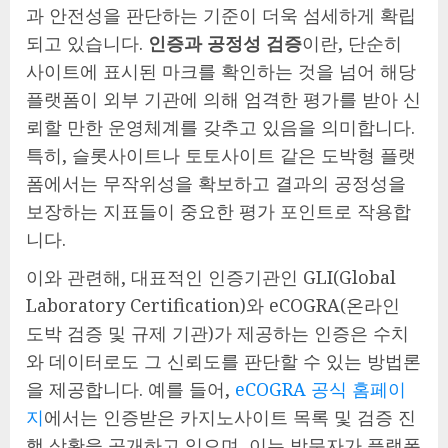
과 안전성을 판단하는 기준이 더욱 섬세하게 확립
되고 있습니다.
인증과 공정성 검증
이란, 단순히
사이트에 표시된 마크를 확인하는 것을 넘어 해당
플랫폼이 외부 기관에 의해 엄격한 평가를 받아 신
뢰할 만한 운영체계를 갖추고 있음을 의미합니다.
특히, 슬롯사이트나 토토사이트 같은 도박형 플랫
폼에서는 무작위성을 확보하고 결과의 공정성을
보장하는 지표들이 중요한 평가 포인트로 작용합
니다.
이와 관련해, 대표적인 인증기관인 GLI(Global
Laboratory Certification)와 eCOGRA(온라인
도박 검증 및 규제 기관)가 제공하는 인증은 수치
와 데이터로도 그 신뢰도를 판단할 수 있는 방법론
을 제공합니다. 예를 들어,
eCOGRA 공식 홈페이
지
에서는 인증받은 카지노사이트 목록 및 검증 진
행 상황을 공개하고 있으며, 이는 방문자가 플랫폼