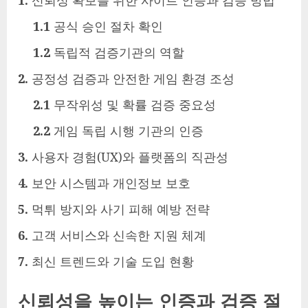
1.1
공식 승인 절차 확인
1.2
독립적 검증기관의 역할
2.
공정성 검증과 안전한 게임 환경 조성
2.1
무작위성 및 확률 검증 중요성
2.2
게임 독립 시행 기관의 인증
3.
사용자 경험(UX)와 플랫폼의 직관성
4.
보안 시스템과 개인정보 보호
5.
먹튀 방지와 사기 피해 예방 전략
6.
고객 서비스와 신속한 지원 체계
7.
최신 트렌드와 기술 도입 현황
신뢰성을 높이는 인증과 검증 절