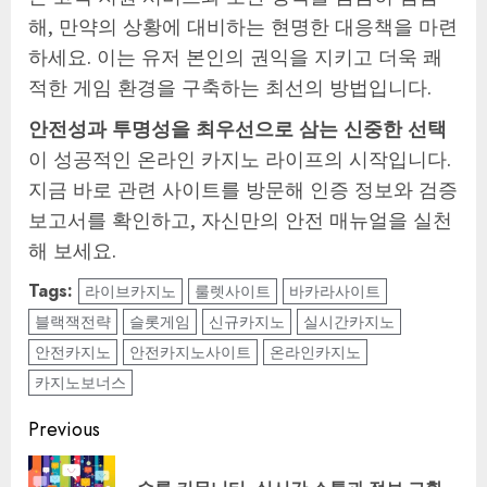
해, 만약의 상황에 대비하는 현명한 대응책을 마련
하세요. 이는 유저 본인의 권익을 지키고 더욱 쾌
적한 게임 환경을 구축하는 최선의 방법입니다.
안전성과 투명성을 최우선으로 삼는 신중한 선택
이 성공적인 온라인 카지노 라이프의 시작입니다.
지금 바로 관련 사이트를 방문해 인증 정보와 검증
보고서를 확인하고, 자신만의 안전 매뉴얼을 실천
해 보세요.
Tags:
라이브카지노
룰렛사이트
바카라사이트
블랙잭전략
슬롯게임
신규카지노
실시간카지노
안전카지노
안전카지노사이트
온라인카지노
카지노보너스
Continue
Previous
Reading