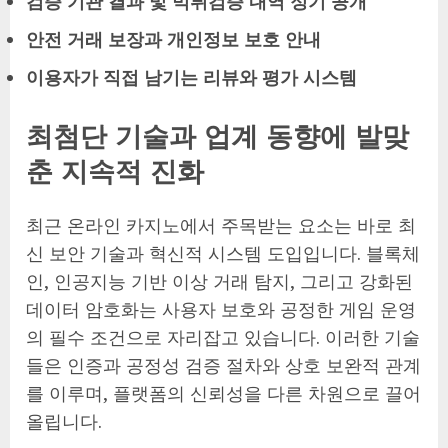
검증 기관 결과 및 먹튀검증 내역 정기 공개
안전 거래 보장과 개인정보 보호 안내
이용자가 직접 남기는 리뷰와 평가 시스템
최첨단 기술과 업계 동향에 발맞
춘 지속적 진화
최근 온라인 카지노에서 주목받는 요소는 바로 최
신 보안 기술과 혁신적 시스템 도입입니다. 블록체
인, 인공지능 기반 이상 거래 탐지, 그리고 강화된
데이터 암호화는 사용자 보호와 공정한 게임 운영
의 필수 조건으로 자리잡고 있습니다. 이러한 기술
들은 인증과 공정성 검증 절차와 상호 보완적 관계
를 이루며, 플랫폼의 신뢰성을 다른 차원으로 끌어
올립니다.