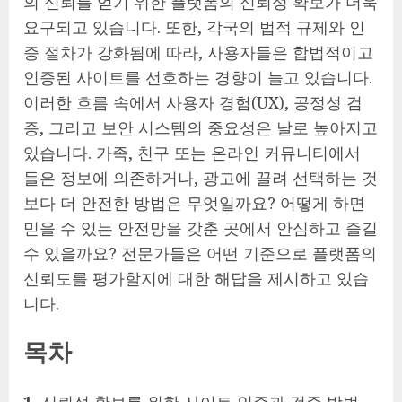
의 신뢰를 얻기 위한 플랫폼의 신뢰성 확보가 더욱
요구되고 있습니다. 또한, 각국의 법적 규제와 인
증 절차가 강화됨에 따라, 사용자들은 합법적이고
인증된 사이트를 선호하는 경향이 늘고 있습니다.
이러한 흐름 속에서 사용자 경험(UX), 공정성 검
증, 그리고 보안 시스템의 중요성은 날로 높아지고
있습니다. 가족, 친구 또는 온라인 커뮤니티에서
들은 정보에 의존하거나, 광고에 끌려 선택하는 것
보다 더 안전한 방법은 무엇일까요? 어떻게 하면
믿을 수 있는 안전망을 갖춘 곳에서 안심하고 즐길
수 있을까요? 전문가들은 어떤 기준으로 플랫폼의
신뢰도를 평가할지에 대한 해답을 제시하고 있습
니다.
목차
1.
신뢰성 확보를 위한 사이트 인증과 검증 방법