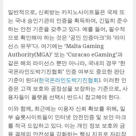
일반적으로, 신뢰받는 카지노사이트들은 국제 또
는 국내 승인기관의 인증을 획득하여, 긴밀히 준수
하는 안전 기준을 갖추고 있다. 예를 들어, 필수적
으로 확인해야 하는 것은 ‘공인 인증마크’와 ‘라이
선스 유무’다. 여기에는 ‘Malta Gaming
Authority(MGA)’ 또는 ‘Curacao eGaming’과
같은 해외 라이선스 뿐만 아니라, 국내의 경우 ‘한
국온라인도박기진협회’ 인증 여부도 중요한 판단
기준이 된다(
한국온라인도박기진협회
). 이러한 인
증은 고객 보호와 공정성을 보장하는 기준으로, 사
용자들이 플랫폼 선택시 반드시 참고해야 한다.
이와 함께, 최근에는 이용자 신뢰 확보를 위해, 일
부 슬롯사이트들이 인터넷 안전인증 및 보안 마크
를 적극 도입하고 있다. 이는 개인 정보 보호와 금
융 결제의 안전성을 강화하는 핵심 지표로 자리잡