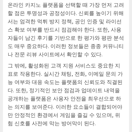
온라인 카지노 플랫폼을 선택할 때 가장 먼저 고려
할 점은 투명성과 공정성이다. 신뢰를 높이기 위해
서는 엄격한 먹튀 방지 정책, 공인 인증 및 라이선
스 확보 여부를 반드시 점검해야 한다. 또한, 사용
자들이 남긴 후기를 기반으로 한 평가와 평판 분석
도 매우 중요하다. 이러한 정보들은 종종 커뮤니티
나 전문 리뷰 사이트에서 확인할 수 있다.
그 밖에, 활성화된 고객 지원 서비스도 중요한 지
표로 작용한다. 실시간 채팅, 전화, 이메일 문의 가
능 여부와 대응 속도는 플랫폼의 신뢰도와 직결된
다. 또한, 정기적인 보안 점검과 업데이트 내역을
공개하는 플랫폼은 사용자 안전을 최우선으로 하
는 의지를 보여준다. 이러한 요소들이 결합되어야
만 안정적인 환경에서 게임을 즐길 수 있으며, 위
험 신호를 사전에 막는 방어막이 된다.