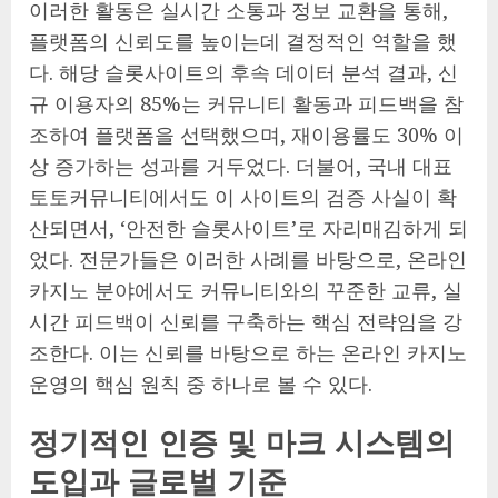
이러한 활동은 실시간 소통과 정보 교환을 통해,
플랫폼의 신뢰도를 높이는데 결정적인 역할을 했
다. 해당 슬롯사이트의 후속 데이터 분석 결과, 신
규 이용자의 85%는 커뮤니티 활동과 피드백을 참
조하여 플랫폼을 선택했으며, 재이용률도 30% 이
상 증가하는 성과를 거두었다. 더불어, 국내 대표
토토커뮤니티에서도 이 사이트의 검증 사실이 확
산되면서, ‘안전한 슬롯사이트’로 자리매김하게 되
었다. 전문가들은 이러한 사례를 바탕으로, 온라인
카지노 분야에서도 커뮤니티와의 꾸준한 교류, 실
시간 피드백이 신뢰를 구축하는 핵심 전략임을 강
조한다. 이는 신뢰를 바탕으로 하는 온라인 카지노
운영의 핵심 원칙 중 하나로 볼 수 있다.
정기적인 인증 및 마크 시스템의
도입과 글로벌 기준