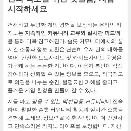
시작하세요
건전하고 투명한 게임 경험을 보장하는 온라인 카
지노는
지속적인 커뮤니티 교류와 실시간 피드백
을 통해 더욱 견고해진다. 슬롯 커뮤니티에서의 실
시간 소통과 정보 교환은 단순히 유저 간의 대화를
넘어, 안전한 토토사이트 및 카지노사이트 운영을
가능케 하는 든든한 기반이다. 이용자 본인이 직접
참여하여 신뢰할 수 있는 정보를 모으고, 적극적으
로 의견을 나누는 순간, 불필요한 피해를 줄이고
즐거운 게임 환경을 만들어 갈 수 있다.
지금 바로
믿을 수 있는 먹튀검증 커뮤니티
에 접속
하여, 활발한 슬롯 커뮤니티 활동과 실시간 소통을
경험해 보세요. 정보력을 갖춘 선택만이 더 안전하
고 만족스러운 카지노 라이프를 보장합니다. 자신