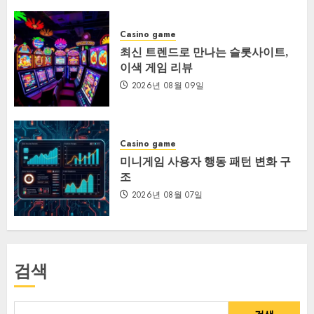
Casino game
최신 트렌드로 만나는 슬롯사이트,
이색 게임 리뷰
2026년 08월 09일
Casino game
미니게임 사용자 행동 패턴 변화 구
조
2026년 08월 07일
검색