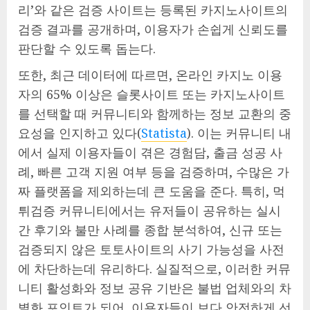
리’와 같은 검증 사이트는 등록된 카지노사이트의
검증 결과를 공개하며, 이용자가 손쉽게 신뢰도를
판단할 수 있도록 돕는다.
또한, 최근 데이터에 따르면, 온라인 카지노 이용
자의 65% 이상은 슬롯사이트 또는 카지노사이트
를 선택할 때 커뮤니티와 함께하는 정보 교환의 중
요성을 인지하고 있다(
Statista
). 이는 커뮤니티 내
에서 실제 이용자들이 겪은 경험담, 출금 성공 사
례, 빠른 고객 지원 여부 등을 검증하며, 수많은 가
짜 플랫폼을 제외하는데 큰 도움을 준다. 특히, 먹
튀검증 커뮤니티에서는 유저들이 공유하는 실시
간 후기와 불만 사례를 종합 분석하여, 신규 또는
검증되지 않은 토토사이트의 사기 가능성을 사전
에 차단하는데 유리하다. 실질적으로, 이러한 커뮤
니티 활성화와 정보 공유 기반은 불법 업체와의 차
별화 포인트가 되어, 이용자들이 보다 안전하게 선