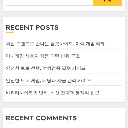
검색
RECENT POSTS
최신 트렌드로 만나는 슬롯사이트, 이색 게임 리뷰
미니게임 사용자 행동 패턴 변화 구조
안전한 토토 선택, 먹튀검증 필수 가이드
안전한 토토 게임, 베팅과 자금 관리 가이드
바카라사이트의 변화, 최신 전략과 통계적 접근
RECENT COMMENTS