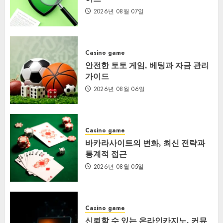
2026년 08월 07일
Casino game
안전한 토토 게임, 베팅과 자금 관리
가이드
2026년 08월 06일
Casino game
바카라사이트의 변화, 최신 전략과
통계적 접근
2026년 08월 05일
Casino game
신뢰할 수 있는 온라인카지노, 커뮤