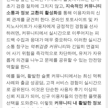
초기 검증 절차에 그치지 않고,
지속적인 커뮤니티
소통과 정보 교환의 활성화
를 통해 이용자와의 신
뢰 관계를 굳건히 한다. 온라인 토토사이트 및 카
지노사이트가 사용자에게 긍정적인 경험을 선사
하려면, 커뮤니티에서 실시간으로 이루어지는 피
드백 수집과 응대가 매우 중요하다. 이러한 실시간
소통 창구는
먹튀검증 커뮤니티
와 긴밀히 연결되
어 사기 위험을 즉각적으로 차단하며, 유저가 자유
롭게 의견을 나누고 문제를 공유할 수 있는 안전망
역할을 한다.
예를 들어, 활발한 슬롯 커뮤니티에서는 최신 먹튀
사례와 출금 성공담, 고객 서비스 경험이 실시간으
로 공유된다. 이것은 단순한 사용자 후기 이상의
신뢰 지표가 되어, 신규 이용자들의 안전한 플랫폼
선택을 도와준다. 이렇듯
커뮤니티 내 활발한 정보