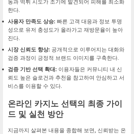
동과 먹튀 시도가 조기에 발견되어 피해를 최소화
한다.
사용자 만족도 상승:
빠른 고객 대응과 정보 투명
성으로 유저 충성도가 올라가고 재방문율이 높아
진다.
시장 신뢰도 향상:
공개적으로 이루어지는 대화와
검증 과정이 긍정적 브랜드 이미지를 구축한다.
검증 기반 선택 확대:
이용자들은 커뮤니티 내 신
뢰도 높은 슬로건과 추천을 참고하여 안심하고 서
비스를 이용할 수 있다.
온라인 카지노 선택의 최종 가이
드 및 실천 방안
지금까지 살펴본 내용을 종합해 보면, 신뢰받는 온