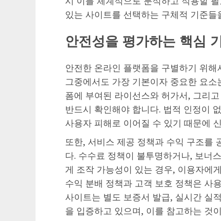
시 이를 체계적으로 분석하고 적용할 필
있는 사이트를 선택하는 구체적 기준들
안전성을 평가하는 핵심 
안전한 온라인 플랫폼을 구별하기 위해
그중에서도 가장 기본이자 중요한 요소는 
폼에 부여된 라이선스와 허가서, 그리고
반드시 확인해야 합니다. 법적 인정이 
사용자 피해로 이어질 수 있기 때문에 
또한, 서비스 제공 정책과 수익 구조를
다. 수수료 정책이 불투명하거나, 보너
게 조작 가능성이 있는 경우, 이용자에게
수익 분배 정책과 고객 보호 정책은 사
사이트는 별도 보증서 발급, 실시간 실적
을 입증하고 있으며, 이를 참고하는 것이