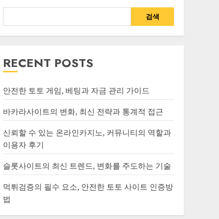
검색
RECENT POSTS
안전한 토토 게임, 베팅과 자금 관리 가이드
바카라사이트의 변화, 최신 전략과 통계적 접근
신뢰할 수 있는 온라인카지노, 커뮤니티의 역할과
이용자 후기
슬롯사이트의 최신 트렌드, 변화를 주도하는 기술
먹튀검증의 필수 요소, 안전한 토토 사이트 인증방
법