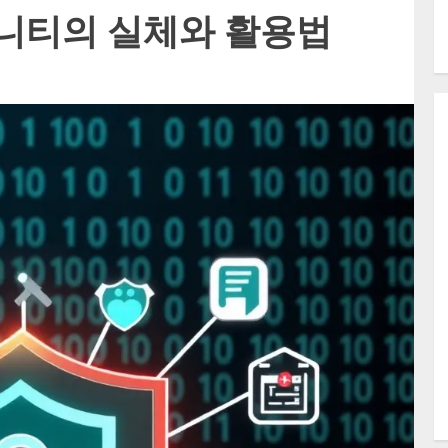
니티의 실체와 활용법