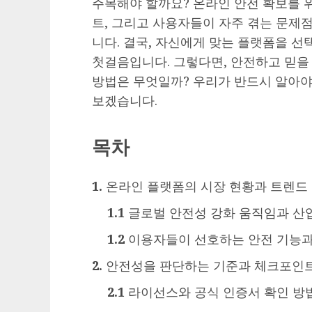
주목해야 할까요? 온라인 안전 확보를 
트, 그리고 사용자들이 자주 겪는 문제
니다. 결국, 자신에게 맞는 플랫폼을 
첫걸음입니다. 그렇다면, 안전하고 믿을
방법은 무엇일까? 우리가 반드시 알아야
보겠습니다.
목차
1.
온라인 플랫폼의 시장 현황과 트렌드
1.1
글로벌 안전성 강화 움직임과 산
1.2
이용자들이 선호하는 안전 기능과
2.
안전성을 판단하는 기준과 체크포인
2.1
라이선스와 공식 인증서 확인 방