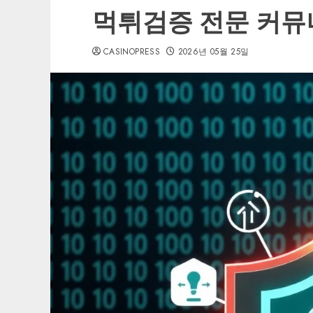
먹튀검증 전문 커뮤
CASINOPRESS
2026년 05월 25일