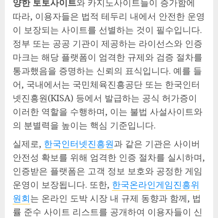
양한 토토사이트
와 카지노사이트들이 증가함에
따라, 이용자들은 법적 테두리 내에서 안전한 운영
이 보장되는 사이트를 선별하는 것이 필수입니다.
정부 또는 공공 기관이 제공하는 라이선스와 인증
마크는 해당 플랫폼이 엄격한 규제와 검증 절차를
통과했음을 증명하는 신뢰의 표식입니다. 예를 들
어, 국내에서는 국민체육진흥공단 또는 한국인터
넷진흥원(KISA) 등에서 발급하는 공식 허가증이
이러한 역할을 수행하며, 이는 불법 사설사이트와
의 분별력을 높이는 핵심 기준입니다.
실제로,
한국인터넷진흥원
과 같은 기관은 사이버
안전성 확보를 위해 엄격한 인증 절차를 실시하며,
인증받은 플랫폼은 고객 정보 보호와 공정한 게임
운영이 보장됩니다. 또한,
한국온라인게임진흥위
원회
는 온라인 도박 시장 내 규제 동향과 함께, 법
률 준수 사이트 리스트를 공개하여 이용자들이 신