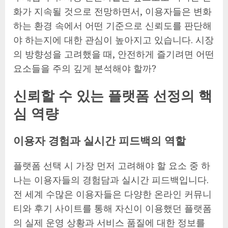
화가 지속될 것으로 전망하면서, 이용자들은 변화
하는 환경 속에서 어떤 기준으로 신뢰도를 판단해
야 하는지에 대한 관심이 높아지고 있습니다. 시장
의 방향성을 고려했을 때, 안전하게 즐기려면 어떤
요소들을 주의 깊게 분석해야 할까?
신뢰할 수 있는 플랫폼 선정의 핵
심 역량
이용자 경험과 실시간 피드백의 역할
플랫폼 선택 시 가장 먼저 고려해야 할 요소 중 하
나는 이용자들의 경험담과 실시간 피드백입니다.
전 세계 수많은 이용자들은 다양한 온라인 커뮤니
티와 후기 사이트를 통해 자신이 이용했던 플랫폼
의 실제 운영 상황과 서비스 품질에 대한 정보를