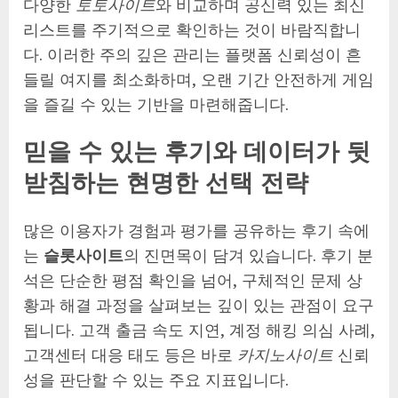
다양한
토토사이트
와 비교하며 공신력 있는 최신
리스트를 주기적으로 확인하는 것이 바람직합니
다. 이러한 주의 깊은 관리는 플랫폼 신뢰성이 흔
들릴 여지를 최소화하며, 오랜 기간 안전하게 게임
을 즐길 수 있는 기반을 마련해줍니다.
믿을 수 있는 후기와 데이터가 뒷
받침하는 현명한 선택 전략
많은 이용자가 경험과 평가를 공유하는 후기 속에
는
슬롯사이트
의 진면목이 담겨 있습니다. 후기 분
석은 단순한 평점 확인을 넘어, 구체적인 문제 상
황과 해결 과정을 살펴보는 깊이 있는 관점이 요구
됩니다. 고객 출금 속도 지연, 계정 해킹 의심 사례,
고객센터 대응 태도 등은 바로
카지노사이트
신뢰
성을 판단할 수 있는 주요 지표입니다.