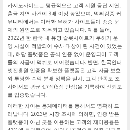
카지노사이트는 평균적으로 고객 지원 응답 지연,
출금 지연 사건이 3배 이상 높았으며, 먹튀검증 커
뮤니티에서는 이러한 무허가 사이트들이 종종 문
제의 원인으로 지목되고 있습니다. 예를 들어,
2022년 한 한국 내 유명 슬롯사이트가 무허가 운
영 사실이 적발되어 수사 대상이 된 사건이 있었는
데, 해당 플랫폼은 공식 인증 없이 운영되어 고객
들의 자금이 먹튀로 이어졌습니다. 반면, 한국인터
넷진흥원 인증을 확보한 플랫폼은 고객 자금 보호
와 투명한 수익 분배 정책을 실시, 고객 만족도 조
사에서도 평균 4.7점(5점 만점)을 기록하여 신뢰도
를 입증했습니다.
이러한 차이는 통계데이터를 통해서도 명확히 드
러납니다. 2023년 시장 조사에 의하면, 인증 받은
플랫폼이 아닌 곳을 이용하는 고객의 재이용률은
40%에 불과했으며, 이와 대조적으로 인증 마크를