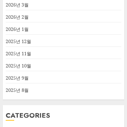
2026년 3월
2026년 2월
2026년 1월
2025년 12월
2025년 11월
2025년 10월
2025년 9월
2025년 8월
CATEGORIES