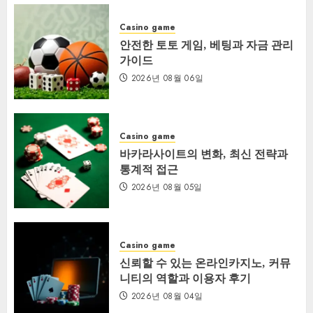
Casino game
안전한 토토 게임, 베팅과 자금 관리
가이드
2026년 08월 06일
Casino game
바카라사이트의 변화, 최신 전략과
통계적 접근
2026년 08월 05일
Casino game
신뢰할 수 있는 온라인카지노, 커뮤
니티의 역할과 이용자 후기
2026년 08월 04일