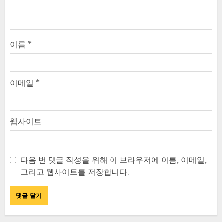
이름
*
이메일
*
웹사이트
다음 번 댓글 작성을 위해 이 브라우저에 이름, 이메일,
그리고 웹사이트를 저장합니다.