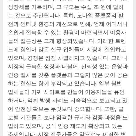
성장세를 기록하며, 그 규모는 수십 조 원에 달하
는 것으로 추산됩니다. 특히, 모바일 플랫폼의 발
전과 인터넷 환경의 개선으로 인해, 언제 어디서나
손쉽게 접속할 수 있는 환경이 마련되면서 이용자
들의 접근성은 크게 향상되었습니다. 이러한 트렌
드에 힘입어 많은 신규 업체들이 시장에 진입하고
있으며, 경쟁은 점점 치열해지고 있습니다. 그러나
시장의 급속한 성장과 더불어, 신뢰성 있는 운영과
인증 절차를 갖춘 플랫폼과 그렇지 않은 곳이 공존
하는 현실도 함께 부각되고 있습니다. 일부 불법
업체들이 가짜 사이트를 만들어 이용자들을 유인
하거나, 먹튀 발생 사례도 지속적으로 보고되고 있
어 안전성 확보는 무엇보다 중요합니다. 또한, 글
로벌 기관들은 보다 엄격한 규제와 검증 과정을 도
입하고 있으며, 공식 인증 제도가 확산되고 있는
추세입니다. 시장 전문가들은 앞으로도 이러한 변