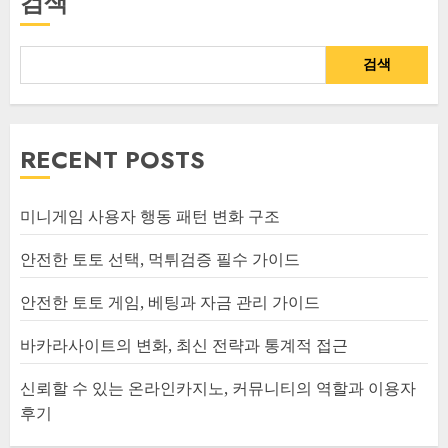
검색
검색
RECENT POSTS
미니게임 사용자 행동 패턴 변화 구조
안전한 토토 선택, 먹튀검증 필수 가이드
안전한 토토 게임, 베팅과 자금 관리 가이드
바카라사이트의 변화, 최신 전략과 통계적 접근
신뢰할 수 있는 온라인카지노, 커뮤니티의 역할과 이용자
후기