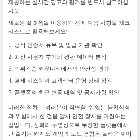
제공하는 실시간 경고와 평가를 반드시 참고하십
시오.
새로운 플랫폼을 이용하기 전에 다음 사항을 체크
리스트로 활용해보세요:
공식 인증서 유무 및 발급 기관 확인
최신 사용자 후기와 평판 데이터 분석
먹튀검증 커뮤니티에서의 안전성 평가
결제 시스템과 고객센터 운영 상태 점검
플랫폼의 최근 변동 내역 및 공지사항 확인
이러한 절차는 여러분이 직면할 수 있는 불확실성
과 위험에서 한 걸음 앞서 안전 장치를 마련하는
길입니다. 신뢰와 투명성으로 무장한 플랫폼에서
만 즐기는 카지노 게임과 토토 경험은 놀라운 재미