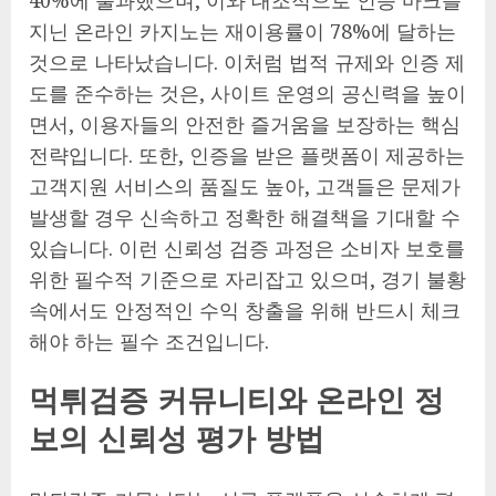
지닌 온라인 카지노는 재이용률이 78%에 달하는
것으로 나타났습니다. 이처럼 법적 규제와 인증 제
도를 준수하는 것은, 사이트 운영의 공신력을 높이
면서, 이용자들의 안전한 즐거움을 보장하는 핵심
전략입니다. 또한, 인증을 받은 플랫폼이 제공하는
고객지원 서비스의 품질도 높아, 고객들은 문제가
발생할 경우 신속하고 정확한 해결책을 기대할 수
있습니다. 이런 신뢰성 검증 과정은 소비자 보호를
위한 필수적 기준으로 자리잡고 있으며, 경기 불황
속에서도 안정적인 수익 창출을 위해 반드시 체크
해야 하는 필수 조건입니다.
먹튀검증 커뮤니티와 온라인 정
보의 신뢰성 평가 방법