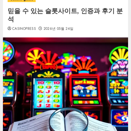
믿을 수 있는 슬롯사이트, 인증과 후기 분
석
CASINOPRESS
2026년 05월 24일