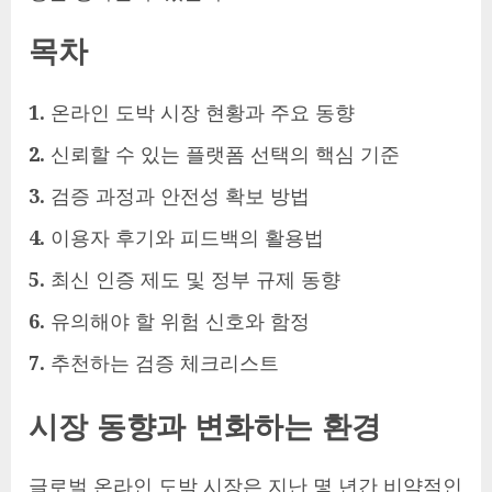
목차
1.
온라인 도박 시장 현황과 주요 동향
2.
신뢰할 수 있는 플랫폼 선택의 핵심 기준
3.
검증 과정과 안전성 확보 방법
4.
이용자 후기와 피드백의 활용법
5.
최신 인증 제도 및 정부 규제 동향
6.
유의해야 할 위험 신호와 함정
7.
추천하는 검증 체크리스트
시장 동향과 변화하는 환경
글로벌 온라인 도박 시장은 지난 몇 년간 비약적인