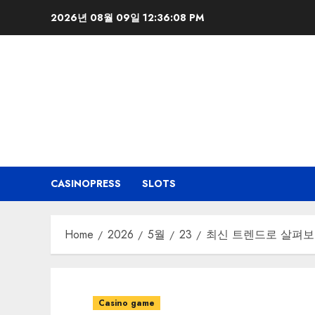
Skip
2026년 08월 09일
12:36:09 PM
to
content
CASINOPRESS
SLOTS
Home
2026
5월
23
최신 트렌드로 살펴보
Casino game