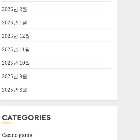
2026년 2월
2026년 1월
2025년 12월
2025년 11월
2025년 10월
2025년 9월
2025년 8월
CATEGORIES
Casino game