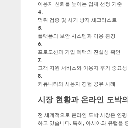
이용자 신뢰를 높이는 업체 선정 기준
4.
먹튀 검증 및 사기 방지 체크리스트
5.
플랫폼의 보안 시스템과 이용 환경
6.
프로모션과 가입 혜택의 진실성 확인
7.
고객 지원 서비스와 이용자 후기 중요성
8.
커뮤니티와 사용자 경험 공유 사례
시장 현황과 온라인 도박
전 세계적으로 온라인 도박 시장은 연평
하고 있습니다. 특히, 아시아와 유럽을