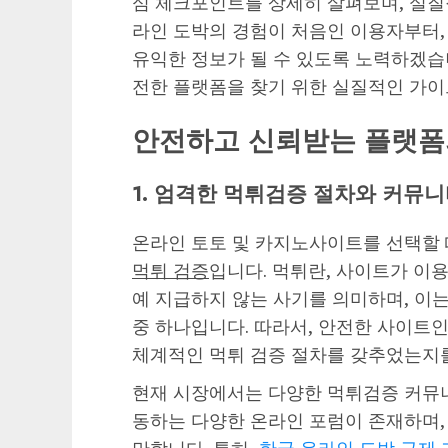
심 체크포인트를 상세히 살펴보며, 실질
라인 도박의 경험이 처음인 이용자부터,
유익한 정보가 될 수 있도록 노력하겠습
전한 플랫폼을 찾기 위한 실질적인 가이
안전하고 신뢰받는 플랫폼
1. 엄격한 먹튀검증 절차와 커뮤
온라인 토토 및 카지노사이트를 선택할 
먹튀 검증
입니다. 먹튀란, 사이트가 이
예 지급하지 않는 사기를 의미하며, 이
중 하나입니다. 따라서, 안전한 사이트
체계적인 먹튀 검증 절차를 갖추었는지
현재 시장에서는 다양한 먹튀검증 커뮤니
동하는 다양한 온라인 포럼이 존재하며,