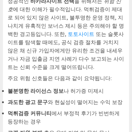
성공적인
바카라사이트 선택
을 위해서는
위험 신
호
에 대한 이해가 필수적입니다. 먹튀검증이 제대
로 되어 있지 않은 사이트, 불투명한 운영 정책, 지
나치게 유혹적인 보너스 제시 등은 주의해야 할 명
백한 경고등입니다. 또한,
토토사이트
또는 슬롯사
이트를 탐색할 때에도, 공식 검증 절차를 거치지
않은 채 신규 가입자에게만 유리한 조건을 내세우
거나 자금 입출금 지연 사례가 다수 보고되는 사이
트는 신뢰 수준을 크게 떨어뜨립니다.
주요 위험 신호들은 다음과 같이 요약됩니다:
불분명한 라이선스 정보
나 허가증 미제시
과도한 광고 문구
와 현실성이 떨어지는 수익 보장
먹튀검증 커뮤니티
에서 부정적 후기가 빈번하게
등장하는 경우