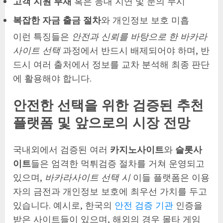
고객 지원 부재
혹은 응대 지연 및 문의 무시
복잡한 자금 출금 절차
와 개인정보 보호 미흡
이런 특징들은
안전과 신뢰를 바탕으로 한 바카라
사이트 선택
과정에서 반드시 배제되어야 하며, 반
드시 여러 출처에서 정보를 교차 분석해 최종 판단
에 활용해야 합니다.
안전한 선택을 위한 검증된 추천
플랫폼 및 앞으로의 시장 전망
국내외에서 검증된 여러
카지노사이트
와
슬롯사
이트
들은 엄격한 먹튀검증 절차를 거쳐 운영되고
있으며,
바카라사이트 선택 시
이들 플랫폼은 이용
자의 금전과 개인정보 보호에 최우선 가치를 두고
있습니다. 예시로, 한국의
안전 검증 기관
인증을
받은 사이트들이 있으며, 해외의 경우 몰타 게임