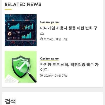
RELATED NEWS
Casino game
미니게임 사용자 행동 패턴 변화 구
조
2026년 08월 07일
Casino game
안전한 토토 선택, 먹튀검증 필수 가
이드
2026년 08월 07일
검색