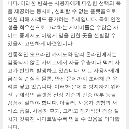
니다. 이러한 변화는 사용자에게 다양한 선택의 폭
을 제공하는 동시에, 신뢰할 수 없는 플랫폼으로
인한 피해 사례도 증가하는 추세입니다. 특히 안전
성을 최우선으로 고려하는 게이머들은 수많은 사
이트 중에서도 어떻게 믿을 만한 곳을 선별할 수
있을지 고민하게 마련입니다.
전통적인 오프라인 카지노와 달리 온라인에서는
검증되지 않은 사이트에서 자금 유출이나 먹튀 사
고가 빈번히 발생하고 있습니다. 이는 사용자에게
금전적 손실은 물론, 안전 문제까지 초래해 큰 우
려를 낳고 있습니다. 이러한 문제를 방지하기 위해
선 구체적인 플랫폼 선정 기준과 인증 여부 등을
꼼꼼히 살펴야 합니다. 아울러, 사용자 경험과 서
비스 품질, 사용자 후기, 그리고 정기적인 검증 절
차가 갖춰진 사이트일수록 믿을 수 있음을 의미합
니다.