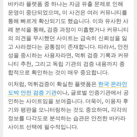
바카라 플랫폼 중 하나는 자금 유출 문제로 인해
운영이 중단되었으며, 이 사건은 여러 커뮤니티를
통해 빠르게 확산되기도 했습니다. 이와 유사한 사
례 분석을 통해, 검증 과정이 미흡했거나 커뮤니티
의 의견을 무시했던 사이트는 급속히 신뢰성을 잃
고 사라졌다는 공통점이 존재합니다. 따라서, 안전
성을 중시하는 사용자라면, 먹튀 검증 기록과 커뮤
니티 추천, 그리고 독립 기관의 검증 내용까지 종
합적으로 확인하는 것이 매우 중요합니다.
이처럼, 먹튀검증이 확실한 플랫폼은
한국 온라인
도박 안전 검증 기관
이나, 글로벌 인증기관에서 공
인하는 사이트임을 보여줍니다. 더욱이, 이용자 후
기와 평판을 모니터링하는 것도 중요하며, 각각의
정보를 다각도로 분석하는 습관은 안전한 바카라
사이트 선택에 필수적입니다.