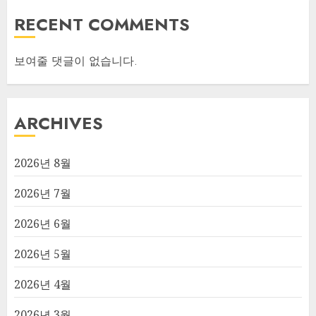
RECENT COMMENTS
보여줄 댓글이 없습니다.
ARCHIVES
2026년 8월
2026년 7월
2026년 6월
2026년 5월
2026년 4월
2026년 3월