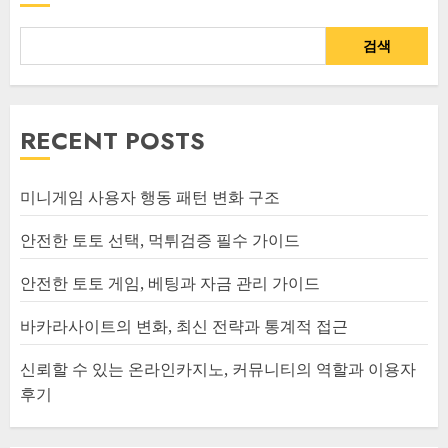
검색
RECENT POSTS
미니게임 사용자 행동 패턴 변화 구조
안전한 토토 선택, 먹튀검증 필수 가이드
안전한 토토 게임, 베팅과 자금 관리 가이드
바카라사이트의 변화, 최신 전략과 통계적 접근
신뢰할 수 있는 온라인카지노, 커뮤니티의 역할과 이용자
후기