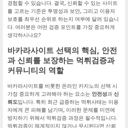
경험할 수 있습니다. 결국, 신뢰할 수 있는 사이트
를 고르는 기준은 투명성과 보안, 그리고 이용자
보호를 최우선 순위로 하는지 여부에 달려 있습니
다. 여러분은 어떤 검증 포인트를 가장 중요하게
생각하시나요?
바카라사이트 선택의 핵심, 안전
과 신뢰를 보장하는 먹튀검증과
커뮤니티의 역할
바카라사이트를 비롯한 온라인 카지노의 선택 시
가장 중요하게 고려해야 하는 요소는
안전성
과
신
뢰도
입니다. 특히 최근 급증하는 먹튀사태는 이용
자에게 큰 피해를 남기며, 이러한 문제를 미연에
방지하기 위해서 먹튀검증 과정은 필수적입니다.
먹튀검증이 체계적이지 않거나 무시된다면 신뢰