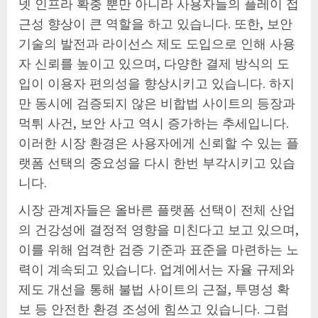
넷 인프라 확충 뿐만 아니라 사용자들의 플레이 접
근성 향상이 큰 역할을 하고 있습니다. 또한, 보안
기술의 발전과 라이선스 제도 도입으로 인해 사용
자 신뢰를 높이고 있으며, 다양한 결제 방식의 도
입이 이용자 편의성을 향상시키고 있습니다. 하지
만 동시에 검증되지 않은 비합법 사이트의 등장과
먹튀 사건, 보안 사고 역시 증가하는 추세입니다.
이러한 시장 환경은 사용자에게 신뢰할 수 있는 플
랫폼 선택의 중요성을 다시 한번 부각시키고 있습
니다.
시장 관계자들은 올바른 플랫폼 선택이 전체 산업
의 건강성에 결정적 영향을 미친다고 보고 있으며,
이를 위해 엄격한 검증 기준과 표준을 마련하는 노
력이 계속되고 있습니다. 업계에서는 자율 규제와
제도 개선을 통해 불법 사이트의 근절, 투명성 확
보 등 안전한 환경 조성에 힘쓰고 있습니다. 그럼