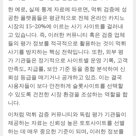
한 예로, 실제 통계 자료에 따르면, 먹튀 검증에 성
공한 플랫폼들은 평균적으로 전체 온라인 카지노
시장의 15~20%에 이르는 사기 사이트를 걸러내
고 있습니다. 즉, 이러한 커뮤니티 혹은 검증 업체
들의 평가 정보를 적극적으로 활용하는 것이 먹튀
사기를 방지하는 핵심 전략입니다. 또한, 외부 평
가 기관들은 정기적으로 사이트별 운영 기록, 고객
만족도, 지급률, 보안 기준 등을 종합 분석하여 신
뢰성 등급을 매기거나 공개하고 있죠. 이는 결국
사용자들이 보다 안전하게 슬롯사이트를 선택할
수 있도록 건전한 시장 환경을 조성하는 역할을 합
니다.
이처럼 먹튀 검증 커뮤니티와 독립 평가 기관들이
제공하는 자료는 신뢰성 높은 토토사이트를 선별
하는 데 매우 중요한 기준이 되며, 이러한 정보를