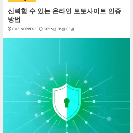
신뢰할 수 있는 온라인 토토사이트 인증
방법
CASINOPRESS
2026년 05월 08일