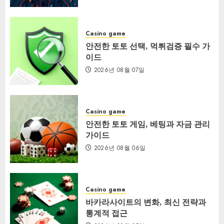
Casino game
안전한 토토 선택, 먹튀검증 필수 가
이드
2026년 08월 07일
Casino game
안전한 토토 게임, 베팅과 자금 관리
가이드
2026년 08월 06일
Casino game
바카라사이트의 변화, 최신 전략과
통계적 접근