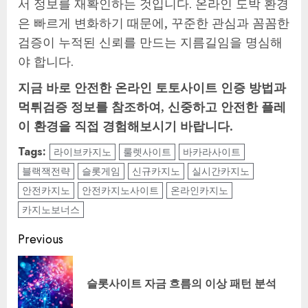
서 정보를 재확인하는 것입니다. 온라인 도박 환경
은 빠르게 변화하기 때문에, 꾸준한 관심과 꼼꼼한
검증이 누적된 신뢰를 만드는 지름길임을 명심해
야 합니다.
지금 바로 안전한 온라인 토토사이트 인증 방법과
먹튀검증 정보를 참조하여, 신중하고 안전한 플레
이 환경을 직접 경험해보시기 바랍니다.
Tags:
라이브카지노
룰렛사이트
바카라사이트
블랙잭전략
슬롯게임
신규카지노
실시간카지노
안전카지노
안전카지노사이트
온라인카지노
카지노보너스
Continue
Previous
Reading
Pre
슬롯사이트 자금 흐름의 이상 패턴 분석
pos