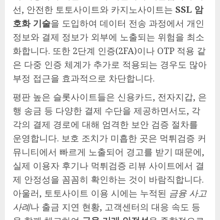
선, 안전한 토토사이트와 카지노사이트는
SSL 암
호화 기술
을 도입하여 데이터 전송 과정에서 개인
정보와 결제 정보가 외부에 노출되는 위험을 최소
화합니다. 또한 2단계 인증(2FA)이나 OTP 적용 같
은 다중 인증 체계가 추가로 적용되는 경우도 많아
부정 접근을 효과적으로 차단합니다.
평판 높은 슬롯사이트들은 신용카드, 전자지갑, 은
행 송금 등 다양한 결제 수단을 제공하면서도, 각
각의 결제 경로에 대해 엄격한 보안 검증 절차를
운영합니다. 보호 조치가 미흡한 곳은 먹튀검증 커
뮤니티에서 빠르게 노출되어 경고를 받기 때문에,
실제 이용자 후기나 먹튀검증 리뷰 사이트에서 결
제 안정성을 꼼꼼히 확인하는 것이 바람직합니다.
아울러, 토토사이트 이용 시에는 누적된
금융 사고
사례
나 출금 지연 현황, 고객센터의 대응 속도 등