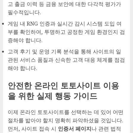
고 출금 이력 등 금융 보안에 대한 다각적 평가가
필수적입니다.
게임 내 RNG 인증과 실시간 감시 시스템 도입 여
부를 확인하여, 투명하고 공정한 게임 환경인지 검
증해야 합니다.
고객 후기 및 운영 기록 분석을 통해 사이트의 일
관된 서비스 품질과 신속한 고객 대응 체계를 점검
해야 합니다.
안전한 온라인 토토사이트 이용
을 위한 실제 행동 가이드
이제 온라인 토토사이트를 선택하는 데 있어 어떤
절차를 밟아야 할지 명확히 파악하셨을 것입니다.
먼저, 사이트 접속 시
인증서 페이지
나 관련 법적