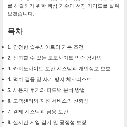
를 해결하기 위한 핵심 기준과 선정 가이드를 살펴
보겠습니다.
목차
1.
안전한 슬롯사이트의 기본 조건
2.
신뢰할 수 있는 토토사이트 인증 검사법
3.
카지노사이트 보안 시스템과 개인정보 보호
4.
먹튀 검증 및 사기 방지 체크리스트
5.
사용자 후기와 피드백 분석 방법
6.
고객센터와 지원 서비스의 신뢰성
7.
결제 시스템과 금융 보안
8.
실시간 게임 감시 및 공정성 보장