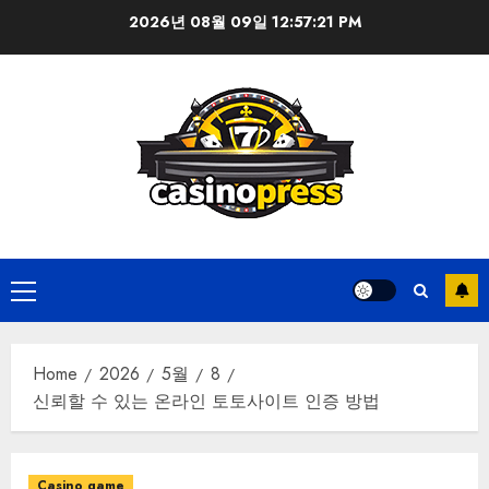
Skip
2026년 08월 09일
12:57:22 PM
to
content
Primary
Menu
Home
2026
5월
8
신뢰할 수 있는 온라인 토토사이트 인증 방법
Casino game