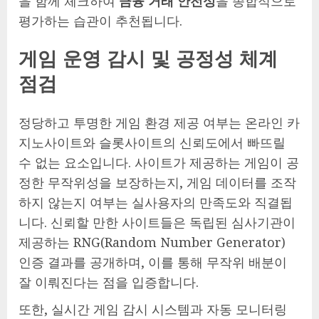
을 함께 체크하여
금융 거래 안전성
을 종합적으로
평가하는 습관이 추천됩니다.
게임 운영 감시 및 공정성 체계
점검
정당하고 투명한 게임 환경 제공 여부는 온라인 카
지노사이트와 슬롯사이트의 신뢰도에서 빠뜨릴
수 없는 요소입니다. 사이트가 제공하는 게임이 공
정한 무작위성을 보장하는지, 게임 데이터를 조작
하지 않는지 여부는 실사용자의 만족도와 직결됩
니다. 신뢰할 만한 사이트들은 독립된 심사기관이
제공하는 RNG(Random Number Generator)
인증 결과를 공개하며, 이를 통해 무작위 배분이
잘 이뤄진다는 점을 입증합니다.
또한, 실시간 게임 감시 시스템과 자동 모니터링