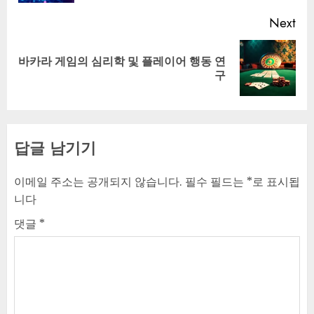
Next
바카라 게임의 심리학 및 플레이어 행동 연
Next
구
post:
답글 남기기
이메일 주소는 공개되지 않습니다.
필수 필드는
*
로 표시됩
니다
댓글
*