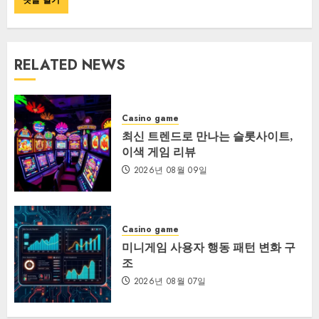
RELATED NEWS
Casino game
최신 트렌드로 만나는 슬롯사이트,
이색 게임 리뷰
2026년 08월 09일
Casino game
미니게임 사용자 행동 패턴 변화 구
조
2026년 08월 07일