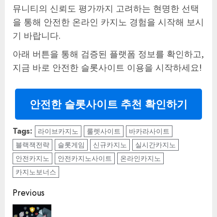
뮤니티의 신뢰도 평가까지 고려하는 현명한 선택
을 통해 안전한 온라인 카지노 경험을 시작해 보시
기 바랍니다.
아래 버튼을 통해 검증된 플랫폼 정보를 확인하고,
지금 바로 안전한 슬롯사이트 이용을 시작하세요!
안전한 슬롯사이트 추천 확인하기
Tags:
라이브카지노
룰렛사이트
바카라사이트
블랙잭전략
슬롯게임
신규카지노
실시간카지노
안전카지노
안전카지노사이트
온라인카지노
카지노보너스
Continue
Previous
Reading