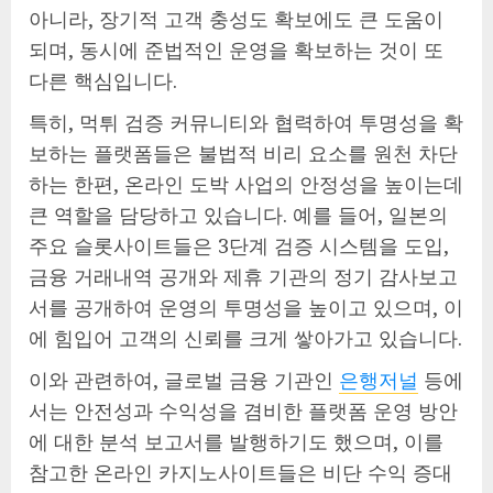
아니라, 장기적 고객 충성도 확보에도 큰 도움이
되며, 동시에 준법적인 운영을 확보하는 것이 또
다른 핵심입니다.
특히, 먹튀 검증 커뮤니티와 협력하여 투명성을 확
보하는 플랫폼들은 불법적 비리 요소를 원천 차단
하는 한편, 온라인 도박 사업의 안정성을 높이는데
큰 역할을 담당하고 있습니다. 예를 들어, 일본의
주요 슬롯사이트들은 3단계 검증 시스템을 도입,
금융 거래내역 공개와 제휴 기관의 정기 감사보고
서를 공개하여 운영의 투명성을 높이고 있으며, 이
에 힘입어 고객의 신뢰를 크게 쌓아가고 있습니다.
이와 관련하여, 글로벌 금융 기관인
은행저널
등에
서는 안전성과 수익성을 겸비한 플랫폼 운영 방안
에 대한 분석 보고서를 발행하기도 했으며, 이를
참고한 온라인 카지노사이트들은 비단 수익 증대