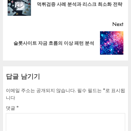
Pre
먹튀검증 사례 분석과 리스크 최소화 전략
pos
Next
Next
슬롯사이트 자금 흐름의 이상 패턴 분석
post:
답글 남기기
이메일 주소는 공개되지 않습니다.
필수 필드는
*
로 표시됩
니다
댓글
*