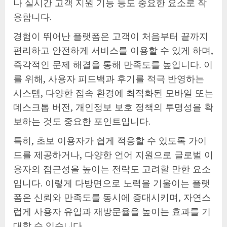
나 실시간 고객 지원 기능 등도 중요한 요소로 작
용합니다.
경험이 뛰어난 플랫폼은 고객이 처음부터 끝까지
편리하고 안전하게 서비스를 이용할 수 있게 하며,
즉각적인 문제 해결을 통해 만족도를 높입니다. 이
를 위해, 사용자 피드백과 후기를 적극 반영하는
시스템, 다양한 접속 환경에 최적화된 모바일 또는
데스크톱 버전, 개인정보 보호 정책의 투명성을 확
보하는 것도 중요한 포인트입니다.
특히, 초보 이용자가 쉽게 적응할 수 있도록 가이
드를 제공하거나, 다양한 언어 지원으로 글로벌 이
용자의 접근성을 높이는 전략도 고려할 만한 요소
입니다. 이렇게 다방면으로 노력을 기울이는 플랫
폼은 신뢰와 만족도를 동시에 증대시키며, 자연스
럽게 사용자 유입과 재방문율을 높이는 효과를 기
대할 수 있습니다.