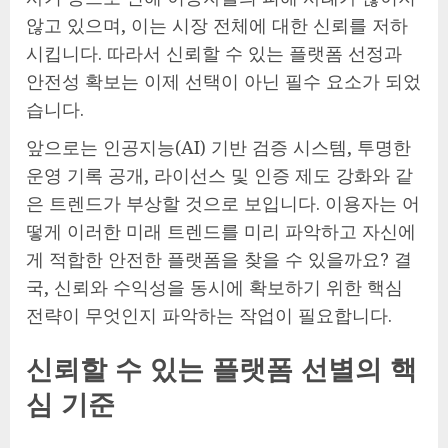
않고 있으며, 이는 시장 전체에 대한 신뢰를 저하
시킵니다. 따라서 신뢰할 수 있는 플랫폼 선정과
안전성 확보는 이제 선택이 아닌 필수 요소가 되었
습니다.
앞으로는 인공지능(AI) 기반 검증 시스템, 투명한
운영 기록 공개, 라이선스 및 인증 제도 강화와 같
은 트렌드가 부상할 것으로 보입니다. 이용자는 어
떻게 이러한 미래 트렌드를 미리 파악하고 자신에
게 적합한 안전한 플랫폼을 찾을 수 있을까요? 결
국, 신뢰와 수익성을 동시에 확보하기 위한 핵심
전략이 무엇인지 파악하는 작업이 필요합니다.
신뢰할 수 있는 플랫폼 선별의 핵
심 기준