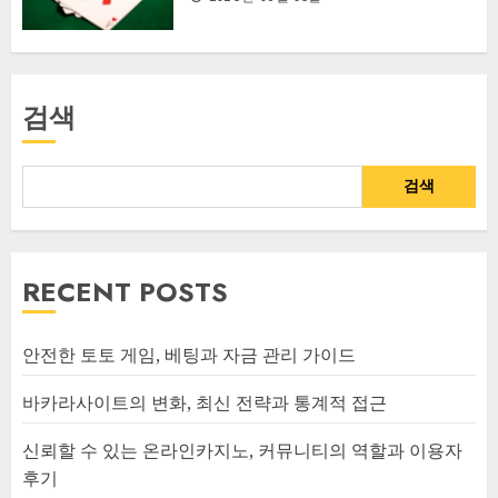
검색
검색
RECENT POSTS
안전한 토토 게임, 베팅과 자금 관리 가이드
바카라사이트의 변화, 최신 전략과 통계적 접근
신뢰할 수 있는 온라인카지노, 커뮤니티의 역할과 이용자
후기