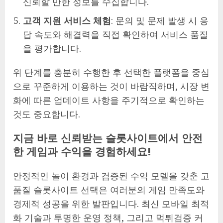
신뢰할 만한 정보를 수집합니다.
고객 지원 서비스 체험
: 문의 및 문제 발생 시 응
답 속도와 해결력을 직접 확인하여 서비스 품질
을 평가합니다.
위 단계를 충분히 수행한 후 선택한 플랫폼을 중심
으로 꾸준하게 이용하는 것이 바람직하며, 시장 변
화에 따른 업데이트 사항을 주기적으로 확인하는
것도 중요합니다.
지금 바로 신뢰받는 슬롯사이트에서 안전
한 게임과 수익을 경험하세요!
안정적인 놀이 환경과 검증된 수익 모델을 갖춘 고
품질 슬롯사이트 선택은 여러분의 게임 만족도와
경제적 성공을 위한 발판입니다. 최신 모바일 최적
화 기술과 투명한 운영 정책, 그리고 먹튀검증 커