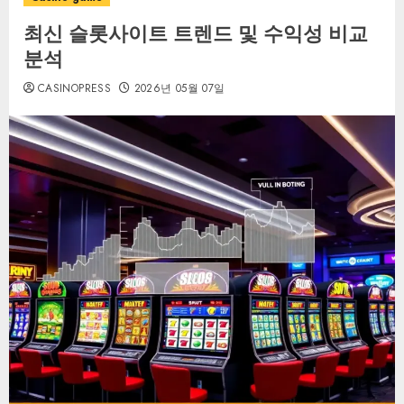
최신 슬롯사이트 트렌드 및 수익성 비교
분석
CASINOPRESS
2026년 05월 07일