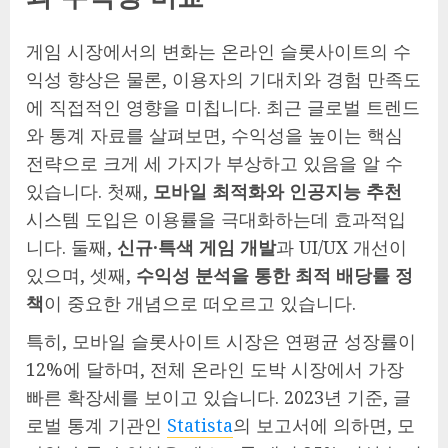
게임 시장에서의 변화는 온라인 슬롯사이트의 수
익성 향상은 물론, 이용자의 기대치와 경험 만족도
에 직접적인 영향을 미칩니다. 최근 글로벌 트렌드
와 통계 자료를 살펴보면, 수익성을 높이는 핵심
전략으로 크게 세 가지가 부상하고 있음을 알 수
있습니다. 첫째,
모바일 최적화와 인공지능 추천
시스템 도입은 이용률을 극대화하는데 효과적입
니다. 둘째,
신규·특색 게임 개발
과 UI/UX 개선이
있으며, 셋째,
수익성 분석을 통한 최적 배당률 정
책
이 중요한 개념으로 떠오르고 있습니다.
특히, 모바일 슬롯사이트 시장은 연평균 성장률이
12%에 달하며, 전체 온라인 도박 시장에서 가장
빠른 확장세를 보이고 있습니다. 2023년 기준, 글
로벌 통계 기관인
Statista
의 보고서에 의하면, 모