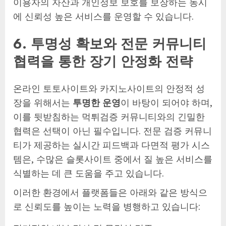
이용자의 자산과 개인정보 보호를 보장하는 동시
에 신뢰성 높은 서비스를 운영할 수 있습니다.
6. 투명성 확보와 전문 커뮤니티
협력을 통한 장기 안정화 전략
온라인 토토사이트와 카지노사이트의 안정적 성
장을 위해서는
투명한 운영
이 바탕이 되어야 하며,
이를 뒷받침하는 먹튀검증 커뮤니티와의 긴밀한
협력은 선택이 아닌 필수입니다. 전문 검증 커뮤니
티가 제공하는 실시간 피드백과 다면적 평가 시스
템은, 수많은 슬롯사이트 중에서 질 높은 서비스를
식별하는 데 큰 도움을 주고 있습니다.
이러한 환경에서 플랫폼들은 아래와 같은 방식으
로 신뢰도를 높이는 노력을 병행하고 있습니다: