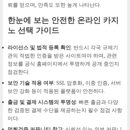
뢰를 얻으며, 만족도 또한 높게 나타난다.
한눈에 보는 안전한 온라인 카지
노 선택 가이드
라이선스 및 법적 등록 확인
: 반드시 각국 규제기
관의 적법한 인증을 받은 사이트여야 하며, 관련
정보를 공식 홈페이지에서 투명하게 공개 중인지
점검한다.
보안 기술 적용 여부
: SSL 암호화, 이중 인증, 서버
보안 강화 등이 적용된 플랫폼이 안전하다.
출금 및 결제 시스템의 투명성
: 빠른 출금과 다양
한 검증된 결제 수단을 제공하는지 필수 점검 사항
이다.
먹튀검증 커뮤니티 참고
: 신뢰성 있는 외부 커뮤니