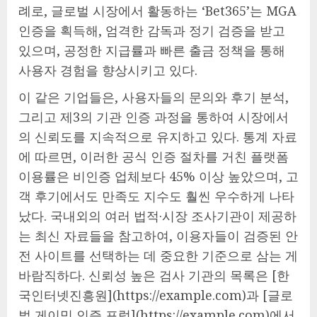
례로, 글로벌 시장에서 활동하는 ‘Bet365’는 MGA
인증을 획득해, 엄격한 감독과 정기 검증을 받고
있으며, 공정한 지급률과 빠른 출금 정책을 통해
사용자 경험을 향상시키고 있다.
이 같은 기업들은, 사용자들의 문의와 후기 분석,
그리고 제3의 기관 인증 과정을 통하여 시장에서
의 신뢰도를 지속적으로 유지하고 있다. 통계 자료
에 따르면, 이러한 공식 인증 절차를 거친 플랫폼
이용률은 비인증 업체보다 45% 이상 높았으며, 고
객 후기에서도 만족도 지수도 훨씬 우수하게 나타
났다. 국내외의 여러 법적·시장 조사기관이 제공하
는 최신 자료들을 참고하여, 이용자들이 검증된 안
전 사이트를 선택하는 데 중요한 기준으로 삼는 게
바람직하다. 신뢰성 높은 검사 기관의 목록은 [한
국인터넷진흥원](https://example.com)과 [글로
벌 게이밍 인증 포럼](https://example.com)에서