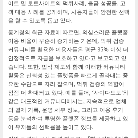
이트 및 토토사이트의 먹튀사례, 출금 성공률, 고
객 대응 사례를 공개하며, 사용자들이 안전한 선택
을 할 수 있도록 돕고 있다.
통계청의 최근 자료에 따르면, 의심스러운 플랫폼
이용 비율이 꾸준히 증가하는 가운데, 먹튀 검증
커뮤니티를 활용한 이용자들은 평균 35% 이상 더
안정적으로 자금을 보호하고 있다고 보고되고 있
습니다. 또한, 법적 제도와 함께 이러한 커뮤니티
활동은 신뢰성 있는 플랫폼을 빠르게 골라내는 중
요한 수단으로 자리 잡으며, 먹튀 검증의 역할이
점점 더 확대되고 있다. 예를 들어, ‘사이다토토’와
같은 대표적인 커뮤니티에서는, 지속적으로 업체
의 결제 기록, 운영 세부 정보, 그리고 이용 후기
등을 분석하여 투명한 플랫폼 정보를 제공하고 있
어 유저들의 선택률을 높이고 있다.