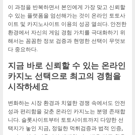
이 과정을 반복하면서 본인에게 가장 맞고 신뢰할
수 있는 플랫폼을 엄선해가는 것이 온라인 토토사
이트 및 카지노사이트 이용의 성공 열쇠다. 안전한
환경에서 자신의 게임 경험 가치를 극대화하기 위
해서는 꼼꼼한 정보 검증과 현명한 선택이 무엇보
다 중요하다.
지금 바로 신뢰할 수 있는 온라인
카지노 선택으로 최고의 경험을
시작하세요
변화하는 시장 환경과 치열한 경쟁 속에서도 안전
성과 편리함을 갖춘 온라인 카지노는 분명 존재합
니다. 슬롯사이트부터 토토사이트까지 다양한 선
택지가 놓인 지금, 정밀한 먹튀검증과 법적 인증,