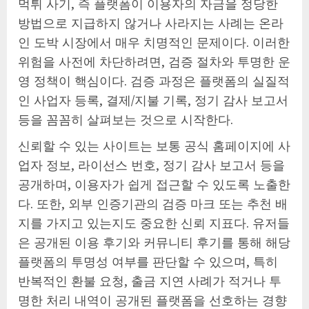
먹튀 사기, 즉 플랫폼이 이용자의 자금을 정당한
방법으로 지급하지 않거나 사라지는 사례는 온라
인 도박 시장에서 매우 치명적인 문제이다. 이러한
위험을 사전에 차단하려면, 검증 절차와 투명한 운
영 정책이 핵심이다. 검증 과정은 플랫폼의 실질적
인 사업자 등록, 결제/지불 기록, 정기 감사 보고서
등을 꼼꼼히 살펴보는 것으로 시작한다.
신뢰할 수 있는 사이트는 보통 공식 홈페이지에 사
업자 정보, 라이선스 번호, 정기 감사 보고서 등을
공개하며, 이용자가 쉽게 접근할 수 있도록 노출한
다. 또한, 외부 인증기관의 검증 마크 또는 추천 배
지를 가지고 있는지도 중요한 신뢰 지표다. 유저들
은 공개된 이용 후기와 커뮤니티 후기를 통해 해당
플랫폼의 투명성 여부를 판단할 수 있으며, 특히
반복적인 환불 요청, 출금 지연 사례가 적거나 투
명한 처리 내역이 공개된 플랫폼을 선호하는 경향