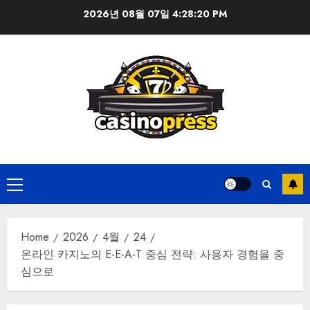
Skip
2026년 08월 07일
4:28:21 PM
to
content
Primary
Menu
Home
2026
4월
24
온라인 카지노의 E-E-A-T 중심 전략: 사용자 경험을 중
심으로