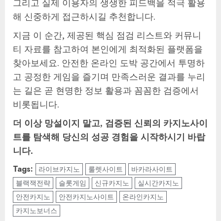
그리고 실제 이용자의 생생한 피드백을 적극 활용
해 신중하게 접근하시길 추천합니다.
지금 이 순간, 제공된 핵심 점검 리스트와 커뮤니
티 자료를 참고하여 본인에게 최적화된 플랫폼을
찾아보세요. 안전한 온라인 도박 공간에서 투명하
고 공정한 게임을 즐기며 만족스러운 결과를 누리
는 길은 곧 현명한 정보 활용과 꼼꼼한 검증에서
비롯됩니다.
더 이상 망설이지 말고, 검증된 신뢰의 카지노사이
트를 탐색해 당신의 성공 경험을 시작하시기 바랍
니다.
Tags:
라이브카지노
룰렛사이트
바카라사이트
블랙잭전략
슬롯게임
신규카지노
실시간카지노
안전카지노
안전카지노사이트
온라인카지노
카지노보너스