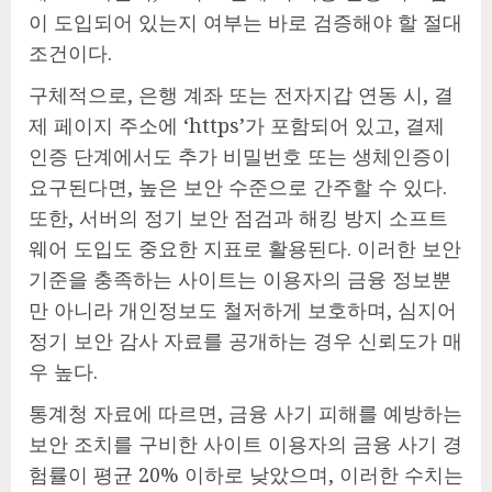
이 도입되어 있는지 여부는 바로 검증해야 할 절대
조건이다.
구체적으로, 은행 계좌 또는 전자지갑 연동 시, 결
제 페이지 주소에 ‘https’가 포함되어 있고, 결제
인증 단계에서도 추가 비밀번호 또는 생체인증이
요구된다면, 높은 보안 수준으로 간주할 수 있다.
또한, 서버의 정기 보안 점검과 해킹 방지 소프트
웨어 도입도 중요한 지표로 활용된다. 이러한 보안
기준을 충족하는 사이트는 이용자의 금융 정보뿐
만 아니라 개인정보도 철저하게 보호하며, 심지어
정기 보안 감사 자료를 공개하는 경우 신뢰도가 매
우 높다.
통계청 자료에 따르면, 금융 사기 피해를 예방하는
보안 조치를 구비한 사이트 이용자의 금융 사기 경
험률이 평균 20% 이하로 낮았으며, 이러한 수치는