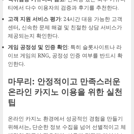
티에서 다수 이용자의 검증과 후기를 추천한다.
고객 지원 서비스 평가
: 24시간 대응 가능한 고객
센터, 신속한 문제 해결 및 친절한 상담 서비스가
제공되는지 확인한다.
게임 공정성 및 인증 확인
: 특히 슬롯사이트나 라
이브 게임의 RNG, 공정성 인증 여부를 반드시 확
인한다.
마무리: 안정적이고 만족스러운
온라인 카지노 이용을 위한 실천
팁
온라인 카지노 환경에서 성공적인 경험을 만들기
위해서는, 단순한 정보 수집을 넘어 선별적이고 체