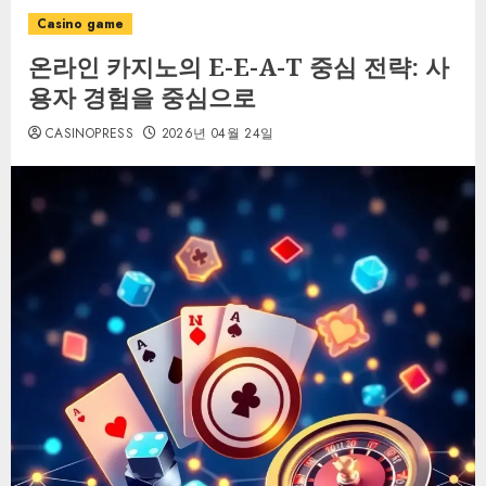
Casino game
온라인 카지노의 E-E-A-T 중심 전략: 사
용자 경험을 중심으로
CASINOPRESS
2026년 04월 24일