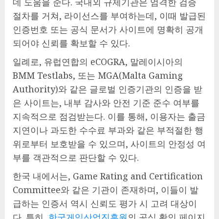
데 도움을 준다. 국내외 규제기관은 엄격한 검증
절차를 거쳐, 라이선스를 부여하는데, 이때 발급된
인증번호 또는 공식 문서가 사이트에 명확히 공개
되어야 신뢰를 확보할 수 있다.
일례로, 유럽연합의 eCOGRA, 말레이시아의
BMM Testlabs, 또는 MGA(Malta Gaming
Authority)와 같은 글로벌 인증기관의 인증을 받
은 사이트는, 내부 감사와 안전 기준 준수 여부를
지속적으로 점검받는다. 이를 통해, 이용자는 출금
지연이나 과도한 수수료 부과와 같은 부적절한 행
위로부터 보호받을 수 있으며, 사이트의 안정성 여
부를 객관적으로 판단할 수 있다.
한국 내에서는, Game Rating and Certification
Committee와 같은 기관이 존재하며, 이들이 발
급하는 인증서 역시 신뢰도 평가 시 고려 대상이
다. 특히,
한국게임산업진흥원
의 공식 확인 페이지