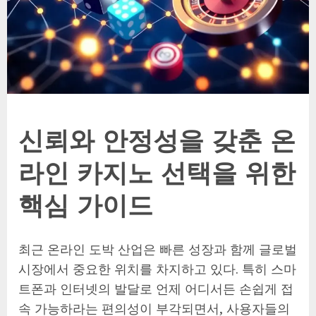
신뢰와 안정성을 갖춘 온
라인 카지노 선택을 위한
핵심 가이드
최근 온라인 도박 산업은 빠른 성장과 함께 글로벌
시장에서 중요한 위치를 차지하고 있다. 특히 스마
트폰과 인터넷의 발달로 언제 어디서든 손쉽게 접
속 가능하라는 편의성이 부각되면서, 사용자들의