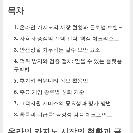
목차
1.
온라인 카지노의 시장 현황과 글로벌 트렌드
2.
사용자 중심의 선택 전략: 핵심 체크리스트
3.
안전성을 좌우하는 필수 보안 요소
4.
먹튀 방지와 검증 절차: 믿을 수 있는 플랫폼
구별법
5.
후기와 커뮤니티 정보 활용법
6.
주요 게임 종류별 신뢰 기준
7.
고객지원 서비스의 중요성과 평가 방법
8.
확률과 지급률: 공정성 검증 체크포인트
온라인 카지노 시장의 현황과 글