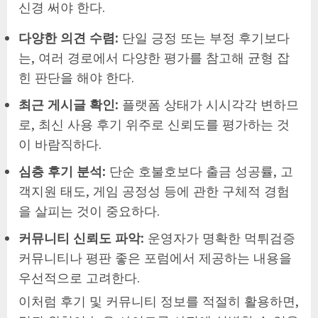
신경 써야 한다.
다양한 의견 수렴:
단일 긍정 또는 부정 후기보다
는, 여러 경로에서 다양한 평가를 참고해 균형 잡
힌 판단을 해야 한다.
최근 게시글 확인:
플랫폼 상태가 시시각각 변하므
로, 최신 사용 후기 위주로 신뢰도를 평가하는 것
이 바람직하다.
심층 후기 분석:
단순 호불호보다 출금 성공률, 고
객지원 태도, 게임 공정성 등에 관한 구체적 경험
을 살피는 것이 중요하다.
커뮤니티 신뢰도 파악:
운영자가 명확한 먹튀검증
커뮤니티나 평판 좋은 포럼에서 제공하는 내용을
우선적으로 고려한다.
이처럼 후기 및 커뮤니티 정보를 적절히 활용하면,