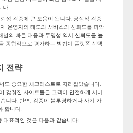
니다.
뢰성 검증에 큰 도움이 됩니다. 긍정적 검증
실제 운영자의 태도와 서비스의 신뢰도를 파악
 채널의 빠른 대응과 투명성 역시 신뢰도를 높
을 종합적으로 평가하는 방법이 플랫폼 선택
지 전략
에서도 중요한 체크리스트로 자리잡았습니다.
이 갖춰진 사이트들은 고객이 안전하게 서비
습니다. 반면, 검증이 불투명하거나 사기 가
 합니다.
중 대표적인 것은 다음과 같습니다: