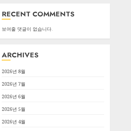
RECENT COMMENTS
보여줄 댓글이 없습니다.
ARCHIVES
2026년 8월
2026년 7월
2026년 6월
2026년 5월
2026년 4월