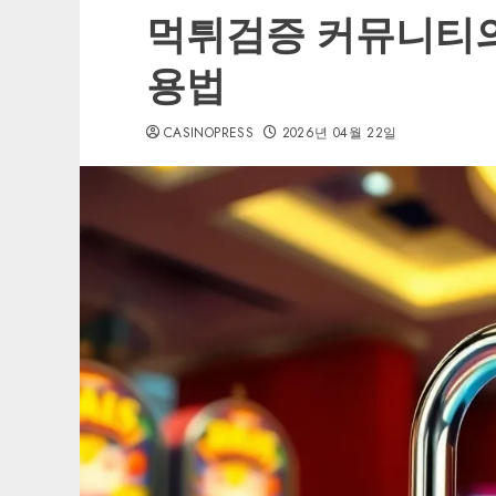
먹튀검증 커뮤니티의
용법
CASINOPRESS
2026년 04월 22일