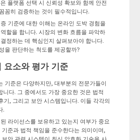
은 플랫폼 선택 시 신뢰성 확보와 함께 안전
 꼼꼼히 검증하는 것이 필수적입니다.
검증 기준에 대한 이해는 온라인 도박 경험을
 역할을 합니다. 시장의 변화 흐름을 파악하
 결정하는 데 핵심인지 살펴보아야 합니다.
성을 판단하는 척도를 제공할까?
 요소와 평가 기준
는 기준은 다양하지만, 대부분의 전문가들이
니다. 그 중에서도 가장 중요한 것은 법적
 후기, 그리고 보안 시스템입니다. 이들 각각의
.
인된 라이선스를 보유하고 있는지 여부가 중요
영 기준과 법적 책임을 준수한다는 의미이며,
 보안 관련 시스템이 최신 암호화 기술을 사