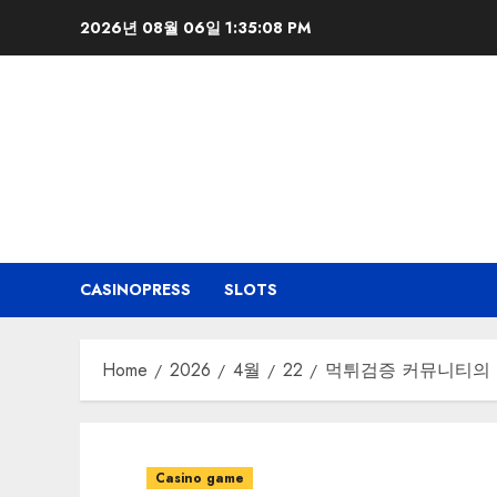
Skip
2026년 08월 06일
1:35:10 PM
to
content
CASINOPRESS
SLOTS
Home
2026
4월
22
먹튀검증 커뮤니티의 
Casino game