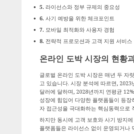
5.
라이선스와 정부 규제의 중요성
6.
사기 예방을 위한 체크포인트
7.
모바일 최적화와 사용자 경험
8.
전략적 프로모션과 고객 지원 서비스
온라인 도박 시장의 현황과
글로벌 온라인 도박 시장은 매년 두 자
고 있습니다. 시장 분석에 따르면, 2023
달러에 달하며, 2028년까지 연평균 1
성장에 힘입어 다양한 플랫폼들이 등장하
자 접근성을 극대화하는 핵심동력으로 
하지만 동시에 고객 보호와 사기 방지에
플랫폼들은 라이선스 없이 운영되거나 