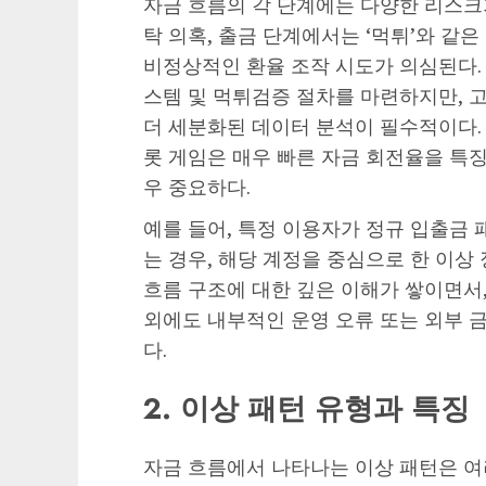
자금 흐름의 각 단계에는 다양한 리스크
탁 의혹, 출금 단계에서는 ‘먹튀’와 같
비정상적인 환율 조작 시도가 의심된다.
스템 및 먹튀검증 절차를 마련하지만, 
더 세분화된 데이터 분석이 필수적이다.
롯 게임은 매우 빠른 자금 회전율을 특징
우 중요하다.
예를 들어, 특정 이용자가 정규 입출금
는 경우, 해당 계정을 중심으로 한 이상
흐름 구조에 대한 깊은 이해가 쌓이면서
외에도 내부적인 운영 오류 또는 외부 금
다.
2. 이상 패턴 유형과 특징
자금 흐름에서 나타나는 이상 패턴은 여