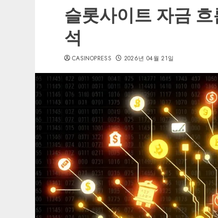
슬롯사이트 자금 흐
석
CASINOPRESS
2026년 04월 21일