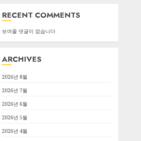
RECENT COMMENTS
보여줄 댓글이 없습니다.
ARCHIVES
2026년 8월
2026년 7월
2026년 6월
2026년 5월
2026년 4월