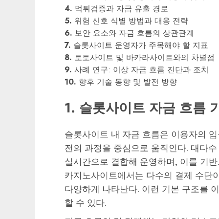
4.
먹튀검증과 자금 유출 경로
5.
위험 신호 식별 방법과 대응 전략
6.
보안 요소와 자금 흐름의 상관관계
7.
슬롯사이트 운영자가 주목해야 할 지표
8.
토토사이트 및 바카라사이트와의 차별점
9.
사례 연구: 이상 자금 흐름 진단과 조치
10.
향후 기술 동향 및 발전 방향
1. 슬롯사이트 자금 흐름 
슬롯사이트 내 자금 흐름은 이용자의 입금
전의 과정을 중심으로 움직인다. 대다수
실시간으로 결합해 운영하며, 이를 기반
카지노사이트에서는 다수의 결제 수단이 
다양하게 나타난다. 이런 기본 구조를 
할 수 있다.