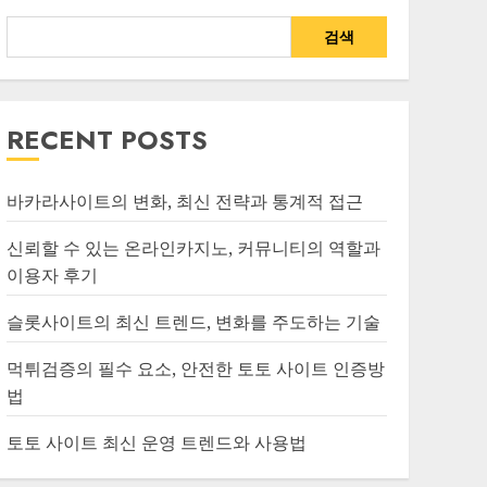
검색
RECENT POSTS
바카라사이트의 변화, 최신 전략과 통계적 접근
신뢰할 수 있는 온라인카지노, 커뮤니티의 역할과
이용자 후기
슬롯사이트의 최신 트렌드, 변화를 주도하는 기술
먹튀검증의 필수 요소, 안전한 토토 사이트 인증방
법
토토 사이트 최신 운영 트렌드와 사용법