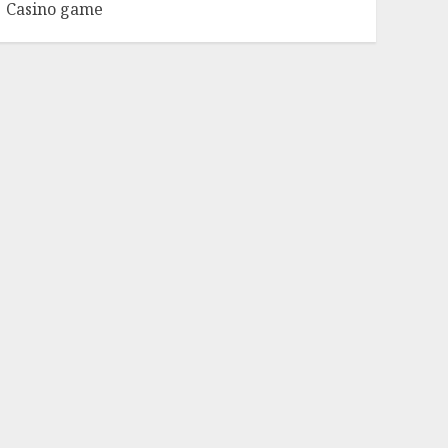
Casino game