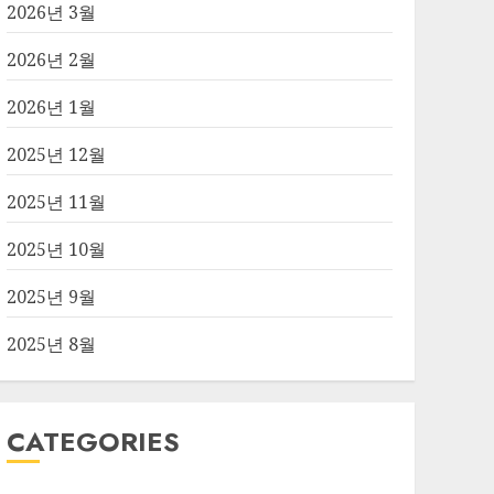
2026년 3월
2026년 2월
2026년 1월
2025년 12월
2025년 11월
2025년 10월
2025년 9월
2025년 8월
CATEGORIES