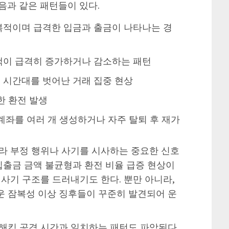
음과 같은 패턴들이 있다.
반복적이며 급격한 입금과 출금이 나타나는 경
금액이 급격히 증가하거나 감소하는 패턴
동 시간대를 벗어난 거래 집중 현상
한 환전 발생
 계좌를 여러 개 생성하거나 자주 탈퇴 후 재가
라 부정 행위나 사기를 시사하는 중요한 신호
입출금 금액 불균형과 환전 비율 급증 현상이
사기 구조를 드러내기도 한다. 뿐만 아니라,
 잠복성 이상 징후들이 꾸준히 발견되어 운
해킹 공격 시간과 일치하는 패턴도 파악된다.