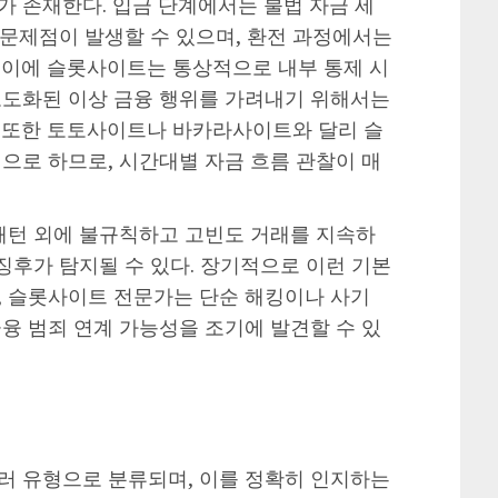
가 존재한다. 입금 단계에서는 불법 자금 세
은 문제점이 발생할 수 있으며, 환전 과정에서는
 이에 슬롯사이트는 통상적으로 내부 통제 시
고도화된 이상 금융 행위를 가려내기 위해서는
 또한 토토사이트나 바카라사이트와 달리 슬
으로 하므로, 시간대별 자금 흐름 관찰이 매
 패턴 외에 불규칙하고 고빈도 거래를 지속하
 징후가 탐지될 수 있다. 장기적으로 이런 기본
, 슬롯사이트 전문가는 단순 해킹이나 사기
융 범죄 연계 가능성을 조기에 발견할 수 있
러 유형으로 분류되며, 이를 정확히 인지하는