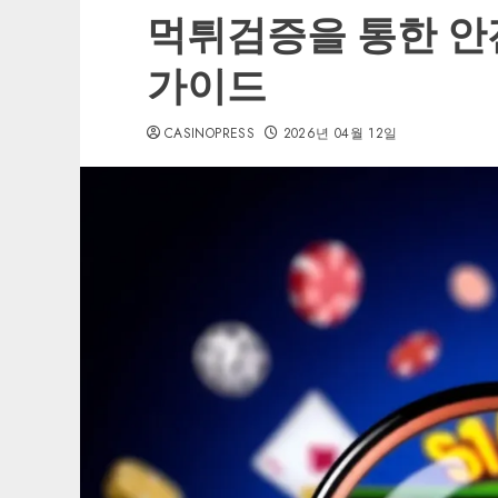
먹튀검증을 통한 안
가이드
CASINOPRESS
2026년 04월 12일