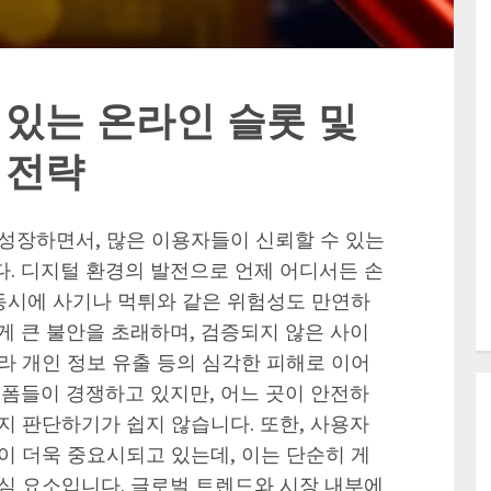
 있는 온라인 슬롯 및
 전략
성장하면서, 많은 이용자들이 신뢰할 수 있는
. 디지털 환경의 발전으로 언제 어디서든 손
 동시에 사기나 먹튀와 같은 위험성도 만연하
게 큰 불안을 초래하며, 검증되지 않은 사이
라 개인 정보 유출 등의 심각한 피해로 이어
랫폼들이 경쟁하고 있지만, 어느 곳이 안전하
지 판단하기가 쉽지 않습니다. 또한, 사용자
이 더욱 중요시되고 있는데, 이는 단순히 게
심 요소입니다. 글로벌 트렌드와 시장 내부에