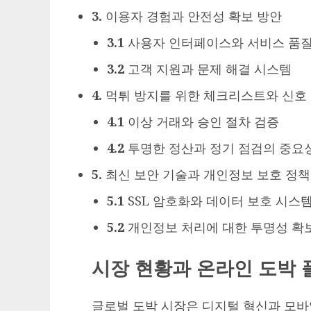
3.
이용자 경험과 안전성 확보 방안
3.1
사용자 인터페이스와 서비스 품질
3.2
고객 지원과 문제 해결 시스템
4.
먹튀 방지를 위한 체크리스트와 신호
4.1
이상 거래와 승인 절차 검증
4.2
투명한 정산과 정기 점검의 중요
5.
최신 보안 기술과 개인정보 보호 정책
5.1
SSL 암호화와 데이터 보호 시스
5.2
개인정보 처리에 대한 투명성 확
시장 현황과 온라인 도박 
글로벌 도박 시장은 디지털 혁신과 모바