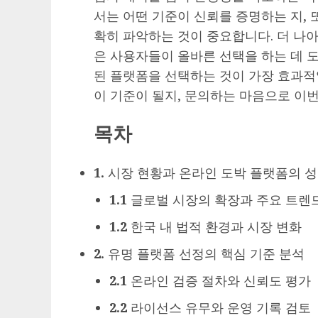
서는 어떤 기준이 신뢰를 증명하는 지, 
확히 파악하는 것이 중요합니다. 더 나
은 사용자들이 올바른 선택을 하는 데 도
된 플랫폼을 선택하는 것이 가장 효과적
이 기준이 될지, 문의하는 마음으로 이
목차
1.
시장 현황과 온라인 도박 플랫폼의 성
1.1
글로벌 시장의 확장과 주요 트렌
1.2
한국 내 법적 환경과 시장 변화
2.
유명 플랫폼 선정의 핵심 기준 분석
2.1
온라인 검증 절차와 신뢰도 평가
2.2
라이선스 유무와 운영 기록 검토