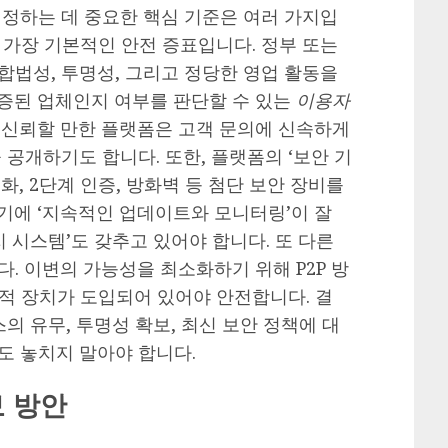
선정하는 데 중요한 핵심 기준은 여러 가지입
가 가장 기본적인 안전 증표입니다. 정부 또는
합법성, 투명성, 그리고 정당한 영업 활동을
증된 업체인지 여부를 판단할 수 있는
이용자
 신뢰할 만한 플랫폼은 고객 문의에 신속하게
 공개하기도 합니다. 또한, 플랫폼의 ‘보안 기
호화, 2단계 인증, 방화벽 등 첨단 보안 장비를
기에 ‘지속적인 업데이트와 모니터링’이 잘
지 시스템’도 갖추고 있어야 합니다. 또 다른
. 이변의 가능성을 최소화하기 위해 P2P 방
기술적 장치가 도입되어 있어야 안전합니다. 결
의 유무, 투명성 확보, 최신 보안 정책에 대
도 놓치지 말아야 합니다.
 방안