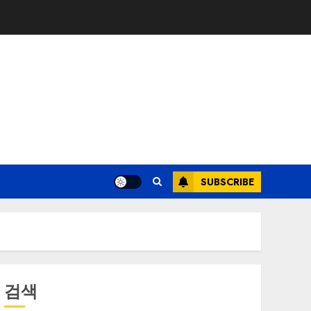
SUBSCRIBE
검색