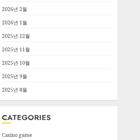
2026년 2월
2026년 1월
2025년 12월
2025년 11월
2025년 10월
2025년 9월
2025년 8월
CATEGORIES
Casino game