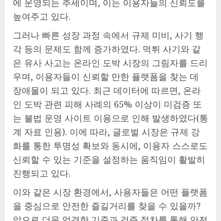
에 운영되는 추세이며, 이는 이용자들의 신뢰도를
높여주고 있다.
그러나 빠른 성장 과정 속에서 규제 미비, 사기 행
각 등의 문제도 함께 증가하였다. 먹튀 사기와 같
은 유사 사고는 온라인 도박 시장의 그림자를 드리
우며, 이용자들이 신뢰할 만한 플랫폼을 찾는 데
장애물이 되고 있다. 최근 데이터에 따르면, 온라
인 도박 관련 피해 사례의 65% 이상이 미검증 또
는 불법 운영 사이트 이용으로 인해 발생하였다(통
계 자료 인용). 이에 따라, 글로벌 시장은 규제 강
화를 통한 투명성 확보와 동시에, 이용자 스스로도
신뢰할 수 있는 기준을 설정하는 움직임이 활발히
진행되고 있다.
이와 같은 시장 환경에서, 사용자들은 어떤 플랫폼
을 중심으로 안전한 즐길거리를 찾을 수 있을까?
앞으로 더욱 엄격한 기준과 검증 절차를 통해 안전