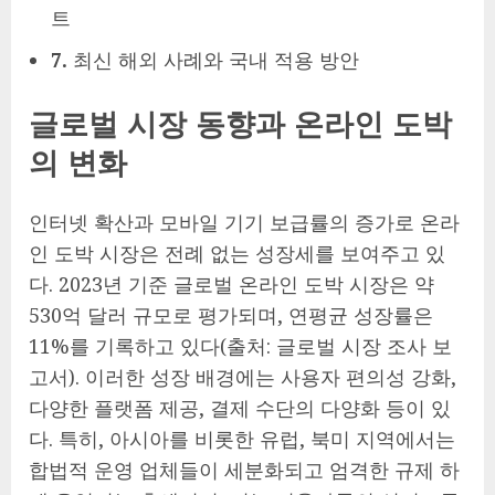
트
7.
최신 해외 사례와 국내 적용 방안
글로벌 시장 동향과 온라인 도박
의 변화
인터넷 확산과 모바일 기기 보급률의 증가로 온라
인 도박 시장은 전례 없는 성장세를 보여주고 있
다. 2023년 기준 글로벌 온라인 도박 시장은 약
530억 달러 규모로 평가되며, 연평균 성장률은
11%를 기록하고 있다(출처: 글로벌 시장 조사 보
고서). 이러한 성장 배경에는 사용자 편의성 강화,
다양한 플랫폼 제공, 결제 수단의 다양화 등이 있
다. 특히, 아시아를 비롯한 유럽, 북미 지역에서는
합법적 운영 업체들이 세분화되고 엄격한 규제 하