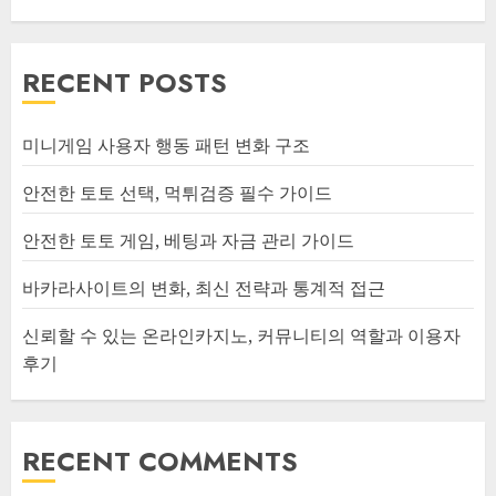
RECENT POSTS
미니게임 사용자 행동 패턴 변화 구조
안전한 토토 선택, 먹튀검증 필수 가이드
안전한 토토 게임, 베팅과 자금 관리 가이드
바카라사이트의 변화, 최신 전략과 통계적 접근
신뢰할 수 있는 온라인카지노, 커뮤니티의 역할과 이용자
후기
RECENT COMMENTS