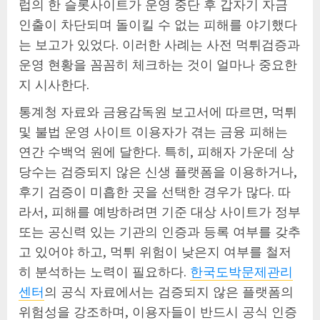
럽의 한 슬롯사이트가 운영 중단 후 갑자기 자금
인출이 차단되며 돌이킬 수 없는 피해를 야기했다
는 보고가 있었다. 이러한 사례는 사전 먹튀검증과
운영 현황을 꼼꼼히 체크하는 것이 얼마나 중요한
지 시사한다.
통계청 자료와 금융감독원 보고서에 따르면, 먹튀
및 불법 운영 사이트 이용자가 겪는 금융 피해는
연간 수백억 원에 달한다. 특히, 피해자 가운데 상
당수는 검증되지 않은 신생 플랫폼을 이용하거나,
후기 검증이 미흡한 곳을 선택한 경우가 많다. 따
라서, 피해를 예방하려면 기준 대상 사이트가 정부
또는 공신력 있는 기관의 인증과 등록 여부를 갖추
고 있어야 하고, 먹튀 위험이 낮은지 여부를 철저
히 분석하는 노력이 필요하다.
한국도박문제관리
센터
의 공식 자료에서는 검증되지 않은 플랫폼의
위험성을 강조하며, 이용자들이 반드시 공식 인증