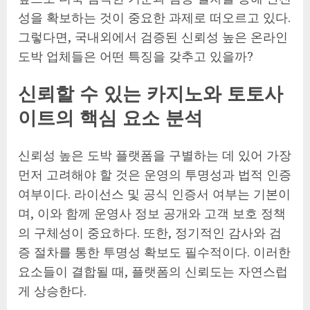
성을 확보하는 것이 중요한 과제로 떠오르고 있다.
그렇다면, 국내외에서 검증된 신뢰성 높은 온라인
도박 업체들은 어떤 특징을 갖추고 있을까?
신뢰할 수 있는 카지노와 토토사
이트의 핵심 요소 분석
신뢰성 높은 도박 플랫폼을 구별하는 데 있어 가장
먼저 고려해야 할 것은 운영의 투명성과 법적 인증
여부이다. 라이선스 및 공식 인증서 여부는 기본이
며, 이와 함께 운영사 정보 공개와 고객 보호 정책
의 구체성이 중요하다. 또한, 정기적인 감사와 검
증 절차를 통한 투명성 확보도 필수적이다. 이러한
요소들이 결합될 때, 플랫폼의 신뢰도는 자연스럽
게 상승한다.