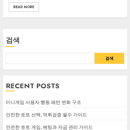
READ MORE
검색
검색
RECENT POSTS
미니게임 사용자 행동 패턴 변화 구조
안전한 토토 선택, 먹튀검증 필수 가이드
안전한 토토 게임, 베팅과 자금 관리 가이드