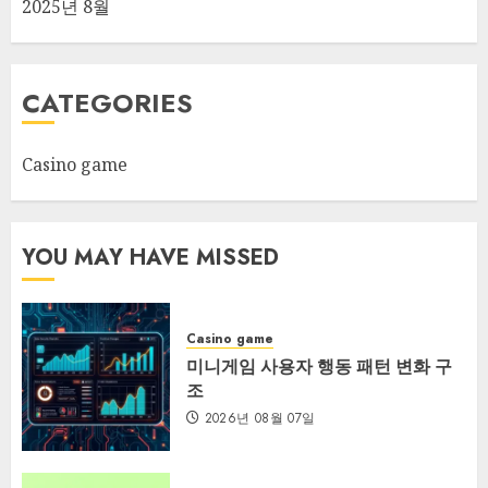
2025년 8월
CATEGORIES
Casino game
YOU MAY HAVE MISSED
Casino game
미니게임 사용자 행동 패턴 변화 구
조
2026년 08월 07일