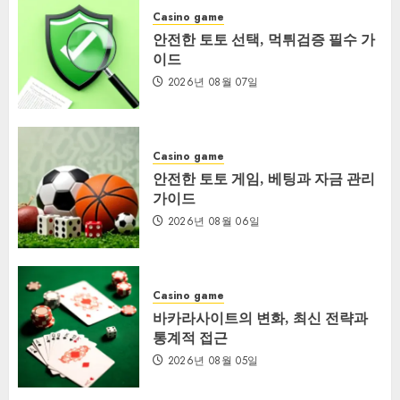
Casino game
안전한 토토 선택, 먹튀검증 필수 가
이드
2026년 08월 07일
Casino game
안전한 토토 게임, 베팅과 자금 관리
가이드
2026년 08월 06일
Casino game
바카라사이트의 변화, 최신 전략과
통계적 접근
2026년 08월 05일