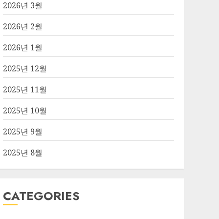
2026년 3월
2026년 2월
2026년 1월
2025년 12월
2025년 11월
2025년 10월
2025년 9월
2025년 8월
CATEGORIES