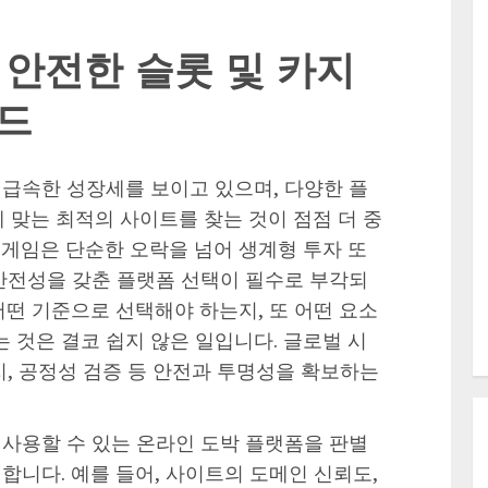
 안전한 슬롯 및 카지
드
 급속한 성장세를 보이고 있으며, 다양한 플
맞는 최적의 사이트를 찾는 것이 점점 더 중
 게임은 단순한 오락을 넘어 생계형 투자 또
 안전성을 갖춘 플랫폼 선택이 필수로 부각되
어떤 기준으로 선택해야 하는지, 또 어떤 요소
 것은 결코 쉽지 않은 일입니다. 글로벌 시
지, 공정성 검증 등 안전과 투명성을 확보하는
 사용할 수 있는 온라인 도박 플랫폼을 판별
합니다. 예를 들어, 사이트의 도메인 신뢰도,