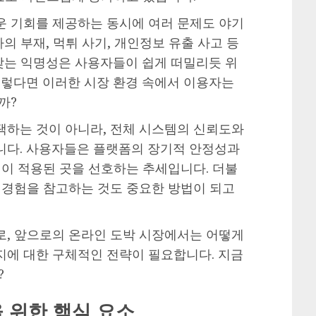
 기회를 제공하는 동시에 여러 문제도 야기
의 부재, 먹튀 사기, 개인정보 유출 사고 등
 갖는 익명성은 사용자들이 쉽게 떠밀리듯 위
그렇다면 이러한 시장 환경 속에서 이용자는
까?
하는 것이 아니라, 전체 시스템의 신뢰도와
니다. 사용자들은 플랫폼의 장기적 안정성과
식이 적용된 곳을 선호하는 추세입니다. 더불
 경험을 참고하는 것도 중요한 방법이 되고
, 앞으로의 온라인 도박 시장에서는 어떻게
에 대한 구체적인 전략이 필요합니다. 지금
?
 위한 핵심 요소