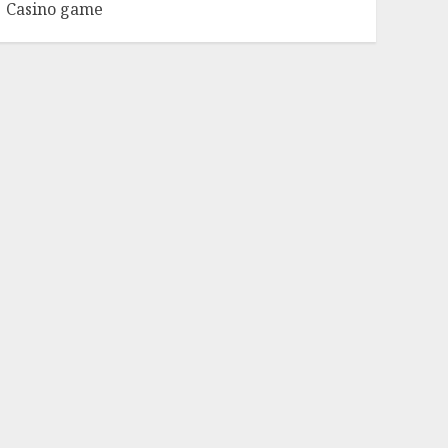
Casino game