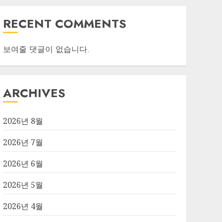
RECENT COMMENTS
보여줄 댓글이 없습니다.
ARCHIVES
2026년 8월
2026년 7월
2026년 6월
2026년 5월
2026년 4월