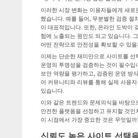
이러한 시장 변화는 이용자들에게 새로운
했습니다. 예를 들어, 무분별한 검증 절차
이 대표적입니다. 또한, 온라인 도박이
험에 노출되는 원인도 되고 있습니다. 
어떤 전략으로 안전성을 확보할 수 있을
이제는 단순한 재미만으로 사이트를 선택
운영의 투명성을 검증하는 것이 필수입
보안 역량을 평가하고, 검증된 운영 방
어 커뮤니티와 리뷰를 통해 실제 사용자
있습니다.
이와 같은 트렌드와 문제의식을 바탕으로
안전한 플랫폼을 선정하고 유지할 것인지
이 시점에서 가장 중요한 것은 무엇일까
신뢰도 높은 사이트 선택을