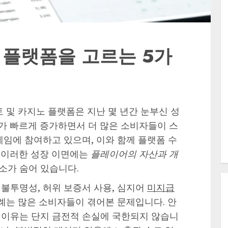
 플랫폼을 고르는 5가
토 및 카지노 플랫폼은 지난 몇 년간 눈부신 성
가 빠르게 증가하면서 더 많은 소비자들이 스
게임에 참여하고 있으며, 이와 함께 플랫폼 수
 이러한 성장 이면에는
플레이어의 자산과 개
소가 숨어 있습니다.
 불투명성, 허위 보증서 사용, 심지어
미지급
사례는 많은 소비자들이 겪어본 문제입니다. 안
 이유는 단지 금전적 손실에 국한되지 않습니