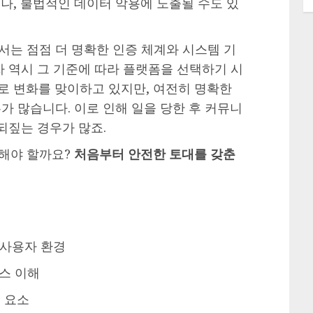
나, 불법적인 데이터 악용에 노출될 수도 있
서는 점점 더 명확한 인증 체계와 시스템 기
자 역시 그 기준에 따라 플랫폼을 선택하기 시
로 변화를 맞이하고 있지만, 여전히 명확한
가 많습니다. 이로 인해 일을 당한 후 커뮤니
 되짚는 경우가 많죠.
택해야 할까요?
처음부터 안전한 토대를 갖춘
?
 사용자 환경
스 이해
 요소