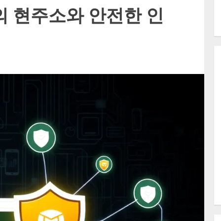
 현주소와 안전한 인