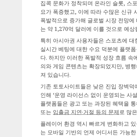
집콕 문화가 정착되며 온라인 슬롯, 스포
요가 폭증했고, 이에 따라 수많은 신규
폭발적으로 증가해 글로벌 시장 전망에 
는 약 1,270억 달러에 이를 것으로 예상
특히 아시아권 사용자들은 스포츠에 대한 
실시간 베팅에 대한 수요 덕분에 플랫
다. 하지만 이러한 폭발적 성장 흐름 속
의와 게임 콘텐츠는 확장되었지만, 병행
져 있습니다.
기존 토토사이트들은 낮은 진입 장벽덕에
인해 ‘운영 라이선스 없이 운영되는 사
플랫폼들은 광고 또는 과장된 혜택을 통
또는
입출금 지연·거절 등의 문제
로 많은
플레이어 환경 역시 빠르게 변화하고 있습
는 모바일 기반의 언제 어디서든 가능한