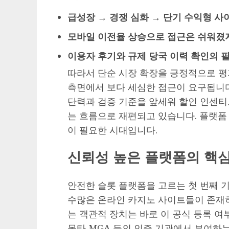
급성장 → 경쟁 심화 → 단기 수익형 사
모바일 이전율 상승으로 접근은 쉬워졌
이용자 후기와 규제 당국 이력 확인의 
따라서 단순 시장 확장을 긍정적으로 평
측면에서 보다 세심한 접근이 요구됩니다
단력과 검증 기준을 앞세워 할인 인센
는 흐름으로 재편되고 있습니다. 플랫폼
이 필요한 시대입니다.
신뢰성 높은 플랫폼의 핵심
안전한 슬롯 플랫폼을 고르는 첫 번째 
수많은 온라인 카지노 사이트들이 존재
는 객관적 장치는 바로 이 공식 등록 여부입
몰타 MGA 등의 인증 기관에서 부여하