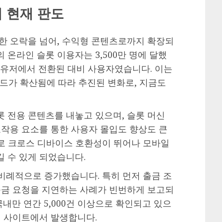
 현재 판도
한 오락을 넘어, 수익형 콘텐츠로까지 확장되
의 온라인 슬롯 이용자는 3,500만 명에 달했
지노 유저에서 전환된 대비 사용자였습니다. 이는
렌드가 확산됨에 따라 추진된 변화로, 지금도
 전용 콘텐츠를 내놓고 있으며, 슬롯 머신
호작용 요소를 통한 사용자 몰입도 향상도 큰
으로 크로스 디바이스 호환성이 뛰어나 모바일
 수 있게 되었습니다.
 비례적으로 증가했습니다. 특히 먼저 출금 조
출금 요청을 지연하는 사례가 빈번하게 보고되
국내만 연간 5,000건 이상으로 확인되고 있으
된 사이트에서 발생합니다.