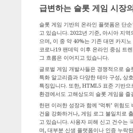
급변하는 슬롯 게임 시장의
슬롯 게임 기반의 온라인 플랫폼은 단순
고 있습니다. 2022년 기준, 아시아 지역
으며, 이 중 약 40%는 기존 대면 카
코로나19 팬데믹 이후 온라인 중심 트
그 흐름은 이어지고 있습니다.
글로벌 게임 개발사들은 경쟁적으로 슬롯
특화 알고리즘과 다양한 테마 구성, 상
특징입니다. 또한, HTML5 표준 기반
환경에서도 고해상도의 슬롯 게임을 즐길
한편 이러한 성장과 함께 ‘먹튀’ 위험도
건을 강화하거나, 게임 로그 불일치로 
고 있습니다. 사용자 피해 신고 건수는 
며, 대부분 신생 플랫폼이나 인증 누락