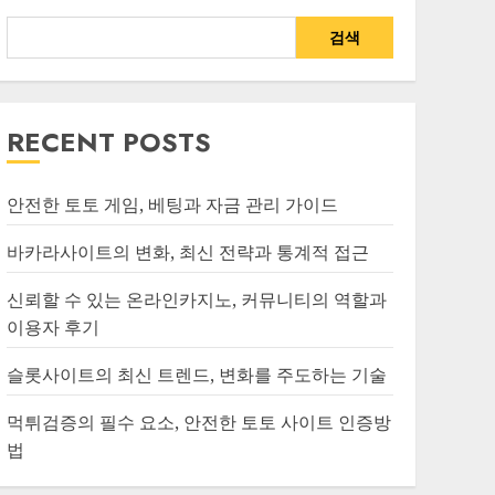
검색
RECENT POSTS
안전한 토토 게임, 베팅과 자금 관리 가이드
바카라사이트의 변화, 최신 전략과 통계적 접근
신뢰할 수 있는 온라인카지노, 커뮤니티의 역할과
이용자 후기
슬롯사이트의 최신 트렌드, 변화를 주도하는 기술
먹튀검증의 필수 요소, 안전한 토토 사이트 인증방
법