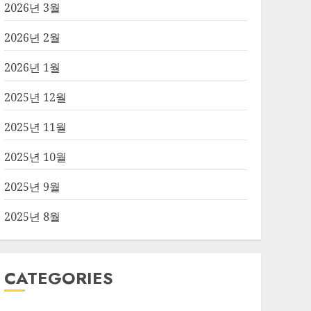
2026년 3월
2026년 2월
2026년 1월
2025년 12월
2025년 11월
2025년 10월
2025년 9월
2025년 8월
CATEGORIES