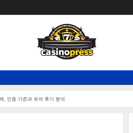
, 인증 기준과 유저 후기 분석