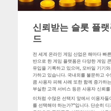
신뢰받는 슬롯 플랫
드
전 세계 온라인 게임 산업은 해마다 빠른
반으로 한 게임 플랫폼은 다양한 게임 
유입을 기록하고 있으며, 모바일 기기와
가하고 있습니다. 국내외를 불문하고 수
큼 사용자 피해 사례 또한 함께 증가하는
부실한 고객 서비스 등은 사용자 신뢰를
이처럼 수많은 선택지 앞에서 이용자들이
를 선택해야 하는가?”입니다. 단순히 