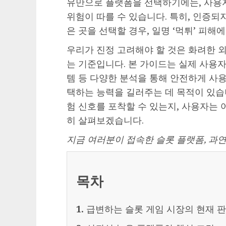
유만으로 플랫폼을 선택하기에는, 사용자
위험이 따를 수 있습니다. 특히, 인증되
은 곳을 선택할 경우, 일명 ‘먹튀’ 피해
우리가 진정 고려해야 할 것은 화려한 외
는 기준입니다. 본 가이드는 실제 사용자 
템 등 다양한 분석을 통해 안전하게 사용
택하는 능력을 길러주는 데 목적이 있습
험 신호를 포착할 수 있는지, 사용자는
히 살펴보겠습니다.
지금 여러분이 접속한 슬롯 플랫폼, 과
목차
1.
급변하는 슬롯 게임 시장의 현재 