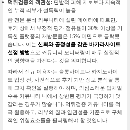
먹튀검증의 객관성:
단발적 피해 제보보다 지속적
인 누적 리뷰가 설득력이 높음
한 전문 분석 커뮤니티에 실린 데이터에 따르면,
후기 상에서 부정적 평가 점유율이 30% 이상을 기
록한 플랫폼의 재방문율은 15% 미만으로 급락했
습니다. 이는
신뢰와 공정성을 갖춘 바카라사이트
선정 방법
으로 커뮤니티 모니터링이 매우 실질적
인 영향력을 가진다는 것을 의미합니다.
따라서 신규 이용자는 슬롯사이트나 카지노사이
트 입성 전, 사전적으로 후기 기반 정보 분석을 통
해 교차 확인을 실행해야 하며, 의심스러운 업체일
수록 커뮤니티 내에서 상반된 평가가 극명하게 엇
갈리는 경우가 많습니다. 먹튀검증 커뮤니티를 적
극 활용하고, 리뷰의 질과 일관성을 기준으로 구체
적인 위험요소들을 필터링해야 할 것입니다.