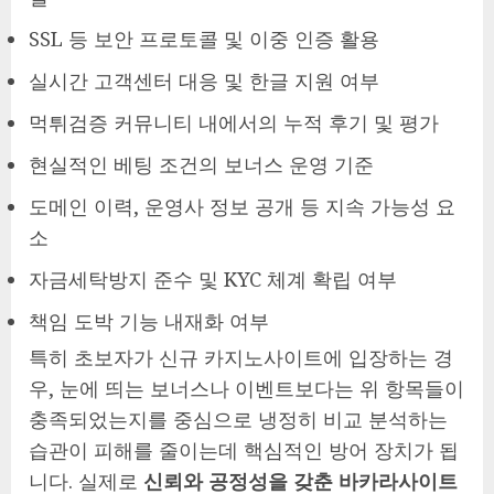
SSL 등 보안 프로토콜 및 이중 인증 활용
실시간 고객센터 대응 및 한글 지원 여부
먹튀검증 커뮤니티 내에서의 누적 후기 및 평가
현실적인 베팅 조건의 보너스 운영 기준
도메인 이력, 운영사 정보 공개 등 지속 가능성 요
소
자금세탁방지 준수 및 KYC 체계 확립 여부
책임 도박 기능 내재화 여부
특히 초보자가 신규 카지노사이트에 입장하는 경
우, 눈에 띄는 보너스나 이벤트보다는 위 항목들이
충족되었는지를 중심으로 냉정히 비교 분석하는
습관이 피해를 줄이는데 핵심적인 방어 장치가 됩
니다. 실제로
신뢰와 공정성을 갖춘 바카라사이트