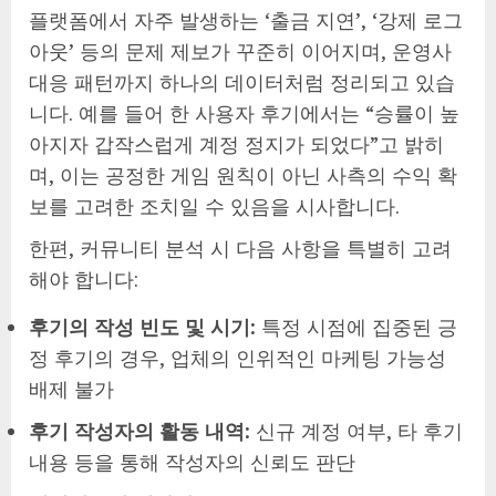
플랫폼에서 자주 발생하는 ‘출금 지연’, ‘강제 로그
아웃’ 등의 문제 제보가 꾸준히 이어지며, 운영사
대응 패턴까지 하나의 데이터처럼 정리되고 있습
니다. 예를 들어 한 사용자 후기에서는 “승률이 높
아지자 갑작스럽게 계정 정지가 되었다”고 밝히
며, 이는 공정한 게임 원칙이 아닌 사측의 수익 확
보를 고려한 조치일 수 있음을 시사합니다.
한편, 커뮤니티 분석 시 다음 사항을 특별히 고려
해야 합니다:
후기의 작성 빈도 및 시기:
특정 시점에 집중된 긍
정 후기의 경우, 업체의 인위적인 마케팅 가능성
배제 불가
후기 작성자의 활동 내역:
신규 계정 여부, 타 후기
내용 등을 통해 작성자의 신뢰도 판단