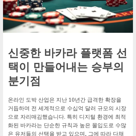
신중한 바카라 플랫폼 선
택이 만들어내는 승부의
분기점
온라인 도박 산업은 지난 10년간 급격한 확장을
거듭하며 전 세계적으로 수십억 달러 규모의 시장
으로 자리매김했습니다. 특히 디지털 환경에 최적
화된 바카라는 단순한 규칙과 높은 몰입도로 수많
은 유저들의 선택을 받고 있으며, 그에 따라 다채