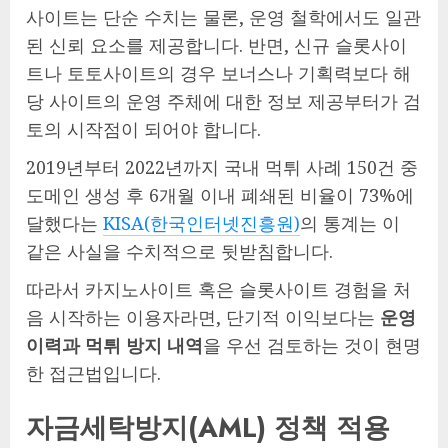
사이트는 단순 수치는 물론, 운영 철학에서도 일관
된 신뢰 요소를 제공합니다. 반면, 신규 슬롯사이
트나 토토사이트의 경우 보너스나 기획력보다 해
당 사이트의 운영 주체에 대한 정보 제공부터가 검
토의 시작점이 되어야 합니다.
2019년부터 2022년까지 국내 먹튀 사례 150건 중
도메인 생성 후 6개월 이내 폐쇄된 비율이 73%에
달했다는
KISA(한국인터넷진흥원)
의 통계는 이
같은 사실을 수치적으로 뒷받침합니다.
따라서 카지노사이트 혹은 슬롯사이트 경험을 처
음 시작하는 이용자라면, 단기적 이익보다는
운영
이력과 먹튀 방지 내역
을 우선 검토하는 것이 현명
한 접근법입니다.
자금세탁방지(AML) 정책 적용