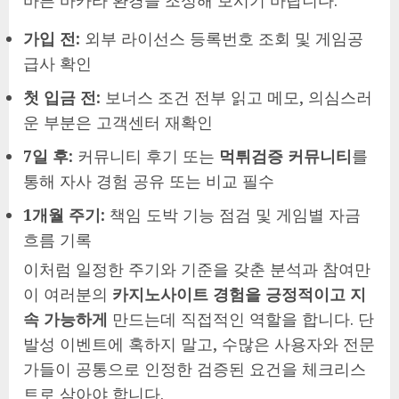
바른 바카라 환경을 조성해 보시기 바랍니다:
가입 전:
외부 라이선스 등록번호 조회 및 게임공
급사 확인
첫 입금 전:
보너스 조건 전부 읽고 메모, 의심스러
운 부분은 고객센터 재확인
7일 후:
커뮤니티 후기 또는
먹튀검증 커뮤니티
를
통해 자사 경험 공유 또는 비교 필수
1개월 주기:
책임 도박 기능 점검 및 게임별 자금
흐름 기록
이처럼 일정한 주기와 기준을 갖춘 분석과 참여만
이 여러분의
카지노사이트 경험을 긍정적이고 지
속 가능하게
만드는데 직접적인 역할을 합니다. 단
발성 이벤트에 혹하지 말고, 수많은 사용자와 전문
가들이 공통으로 인정한 검증된 요건을 체크리스
트로 삼아야 합니다.