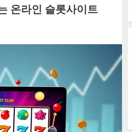
는 온라인 슬롯사이트