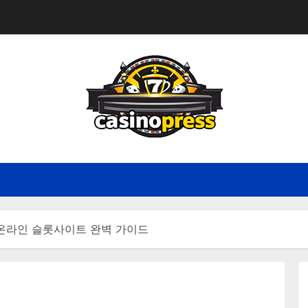
온라인 슬롯사이트 완벽 가이드