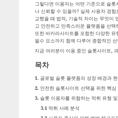
그렇다면 이용자는 어떤 기준으로 슬롯
나 신뢰할 수 있을까? 실제 사용자 경
교했을 때 법적, 기술적 차이는 무엇이
고 안전하고 만족스러운 플랫폼을 선택하
또한 바카라사이트를 포함한 다양한 유형
필수 요소까지 함께 다루어 종합적인 선
지금 여러분이 이용 중인 슬롯사이트, 과
목차
1.
글로벌 슬롯 플랫폼의 성장 배경과 
2.
안전한 슬롯사이트 선택을 위한 핵심
3.
슬롯 이용자를 위협하는 먹튀 유형 및
3.1
먹튀 사례 분석