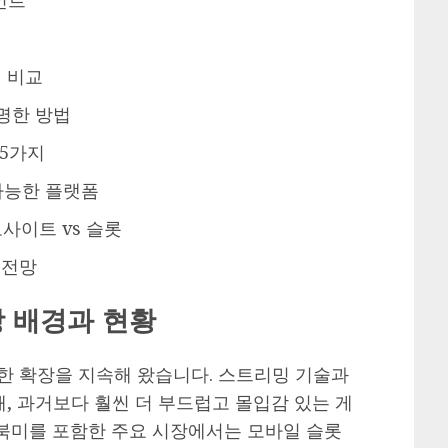
인트
 비교
명한 방법
5가지
가능한 플랫폼
사이트 vs 슬롯
 전망
 배경과 현황
격한 확장을 지속해 왔습니다. 스트리밍 기술과
해, 과거보다 훨씬 더 부드럽고 몰입감 있는 게
 북미를 포함한 주요 시장에서는 모바일 슬롯