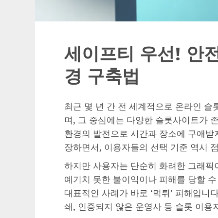
세이프티 우선! 안
경 구축법
최근 몇 년 간 전 세계적으로 온라인 
며, 그 중심에는 다양한 슬롯사이트가 
환경의 발전으로 시간과 장소에 구애받지
장하면서, 이용자들의 선택 기준 역시 
하지만 사용자는 단순히 화려한 그래픽이
예기치 못한 불이익이나 피해를 당할 수
대표적인 사례가 바로 ‘먹튀’ 피해입니다
쇄, 인증되지 않은 운영사 등 슬롯 이용