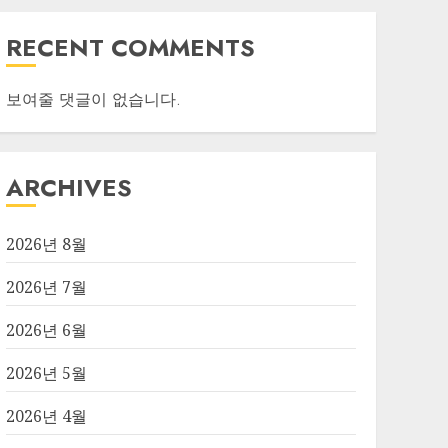
RECENT COMMENTS
보여줄 댓글이 없습니다.
ARCHIVES
2026년 8월
2026년 7월
2026년 6월
2026년 5월
2026년 4월