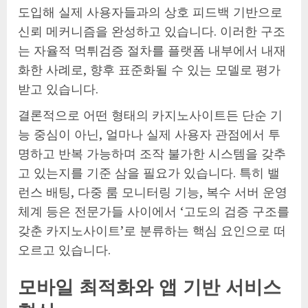
도입해 실제 사용자들과의 상호 피드백 기반으로
신뢰 메커니즘을 완성하고 있습니다. 이러한 구조
는 자율적 먹튀검증 절차를 플랫폼 내부에서 내재
화한 사례로, 향후 표준화될 수 있는 모델로 평가
받고 있습니다.
결론적으로 어떤 형태의 카지노사이트든 단순 기
능 중심이 아닌, 얼마나 실제 사용자 관점에서 투
명하고 반복 가능하며 조작 불가한 시스템을 갖추
고 있는지를 기준 삼을 필요가 있습니다. 특히 밸
런스 배팅, 다중 룸 모니터링 기능, 복수 서버 운영
체계 등은 전문가들 사이에서 ‘고도의 검증 구조를
갖춘 카지노사이트’로 분류하는 핵심 요인으로 떠
오르고 있습니다.
모바일 최적화와 앱 기반 서비스