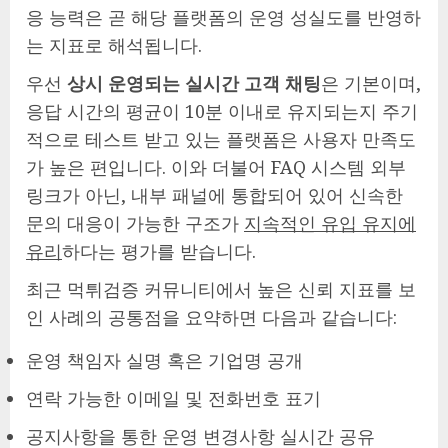
응 능력은 곧 해당 플랫폼의 운영 성실도를 반영하
는 지표로 해석됩니다.
우선
상시 운영되는 실시간 고객 채팅
은 기본이며,
응답 시간의 평균이 10분 이내로 유지되는지 주기
적으로 테스트 받고 있는 플랫폼은 사용자 만족도
가 높은 편입니다. 이와 더불어 FAQ 시스템 외부
링크가 아닌, 내부 패널에 통합되어 있어 신속한
문의 대응이 가능한 구조가
지속적인 유입 유지에
유리
하다는 평가를 받습니다.
최근 먹튀검증 커뮤니티에서 높은 신뢰 지표를 보
인 사례의 공통점을 요약하면 다음과 같습니다:
운영 책임자 실명 혹은 기업명 공개
연락 가능한 이메일 및 전화번호 표기
공지사항을 통한 운영 변경사항 실시간 공유