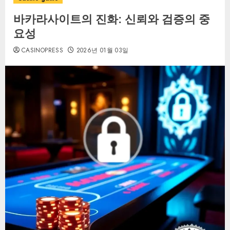
바카라사이트의 진화: 신뢰와 검증의 중
요성
CASINOPRESS
2026년 01월 03일