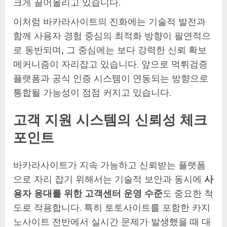
크게 끌어올리고 있습니다.
이처럼 바카라사이트의 진화에는 기술적 발전과
함께 사용자 경험 중심의 최적화 방향이 필연적으
로 동반되며, 그 중심에는 보다 강력한 신뢰 확보
메커니즘이 자리잡고 있습니다. 앞으로 먹튀검증
플랫폼과 공식 인증 시스템이 연동되는 방향으로
통합될 가능성이 점점 커지고 있습니다.
고객 지원 시스템의 신뢰성 체크
포인트
바카라사이트가 지속 가능하고 신뢰받는 플랫폼
으로 자리 잡기 위해서는 기술적 보안과 동시에
사
용자 응대를 위한 고객센터 운영 수준
도 중요한 척
도로 작용합니다. 특히 토토사이트를 포함한 카지
노사이트 전반에서 실시간 문제가 발생했을 때 대