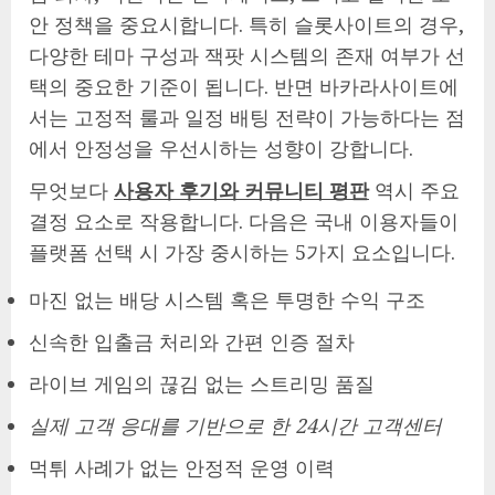
안 정책을 중요시합니다. 특히 슬롯사이트의 경우,
다양한 테마 구성과 잭팟 시스템의 존재 여부가 선
택의 중요한 기준이 됩니다. 반면 바카라사이트에
서는 고정적 룰과 일정 배팅 전략이 가능하다는 점
에서 안정성을 우선시하는 성향이 강합니다.
무엇보다
사용자 후기와 커뮤니티 평판
역시 주요
결정 요소로 작용합니다. 다음은 국내 이용자들이
플랫폼 선택 시 가장 중시하는 5가지 요소입니다.
마진 없는 배당 시스템 혹은 투명한 수익 구조
신속한 입출금 처리와 간편 인증 절차
라이브 게임의 끊김 없는 스트리밍 품질
실제 고객 응대를 기반으로 한 24시간 고객센터
먹튀 사례가 없는 안정적 운영 이력