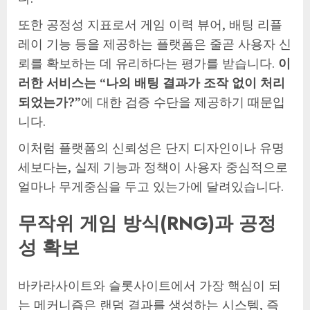
또한 공정성 지표로서 게임 이력 뷰어, 배팅 리플
레이 기능 등을 제공하는 플랫폼은 줄곧 사용자 신
뢰를 확보하는 데 유리하다는 평가를 받습니다.
이
러한 서비스는 “나의 배팅 결과가 조작 없이 처리
되었는가?”
에 대한 검증 수단을 제공하기 때문입
니다.
이처럼 플랫폼의 신뢰성은 단지 디자인이나 유명
세보다는, 실제 기능과 정책이 사용자 중심적으로
얼마나 무게중심을 두고 있는가에 달려있습니다.
무작위 게임 방식(RNG)과 공정
성 확보
바카라사이트와 슬롯사이트에서 가장 핵심이 되
는 메커니즘은 랜덤 결과를 생성하는 시스템, 즉