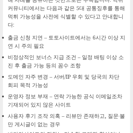
커뮤니티에서는 다음과 같은 5대 공통징후를 통해
먹튀 가능성을 사전에 식별할 수 있다고 안내합니
다:
출금 신청 지연 – 토토사이트에서는 6시간 이상 지
연 시 주의 필요
비정상적인 보너스 지급 조건 – 일정 배팅 이상 소
진 후 출금 가능 등의 꼼수 조항
도메인 자주 변경 – 서버/IP 우회 및 당국의 차단
회피 목적 가능성
운영자 정보 부재 – 연락 가능한 공식 이메일조차
기재되어 있지 않은 사이트
사용자 후기 조작 의혹 – 리뷰만 존재하고, 질문·불
만 게시글이 없는 경우