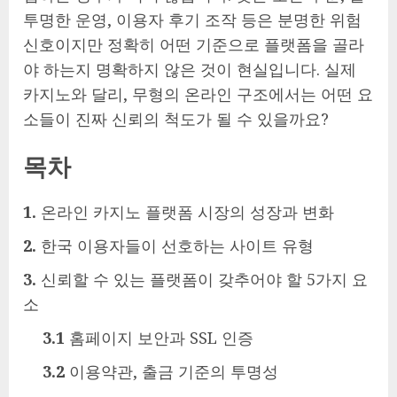
투명한 운영, 이용자 후기 조작 등은 분명한 위험
신호이지만 정확히 어떤 기준으로 플랫폼을 골라
야 하는지 명확하지 않은 것이 현실입니다. 실제
카지노와 달리, 무형의 온라인 구조에서는 어떤 요
소들이 진짜 신뢰의 척도가 될 수 있을까요?
목차
1.
온라인 카지노 플랫폼 시장의 성장과 변화
2.
한국 이용자들이 선호하는 사이트 유형
3.
신뢰할 수 있는 플랫폼이 갖추어야 할 5가지 요
소
3.1
홈페이지 보안과 SSL 인증
3.2
이용약관, 출금 기준의 투명성