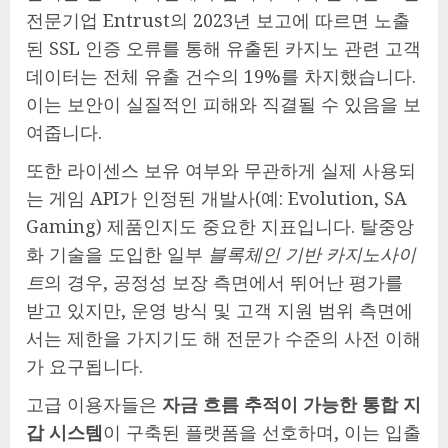
전문기업 Entrust의 2023년 보고에 따르면 노출
된 SSL 인증 오류를 통해 유출된 카지노 관련 고객
데이터는 전체 유출 건수의 19%를 차지했습니다.
이는 보안이 실질적인 피해와 직결될 수 있음을 보
여줍니다.
또한 라이센스 보유 여부와 무관하게 실제 사용되
는 게임 API가 인정된 개발사(예: Evolution, SA
Gaming) 제품인지도 중요한 지표입니다. 탈중앙
화 기술을 도입한 일부
블록체인 기반 카지노사이
트
의 경우, 공정성 보장 측면에서 뛰어난 평가를
받고 있지만, 운영 방식 및 고객 지원 범위 측면에
서는 제한을 가지기도 해 전문가 수준의 사전 이해
가 요구됩니다.
고급 이용자들은
자금 흐름 추적이 가능한 통합 지
갑 시스템
이 구축된 플랫폼을 선호하며, 이는 입출