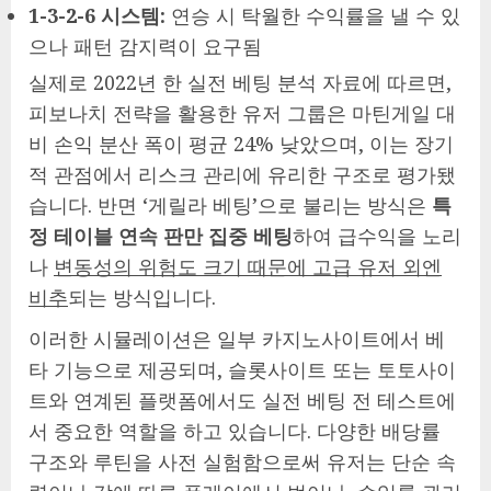
1-3-2-6 시스템:
연승 시 탁월한 수익률을 낼 수 있
으나 패턴 감지력이 요구됨
실제로 2022년 한 실전 베팅 분석 자료에 따르면,
피보나치 전략을 활용한 유저 그룹은 마틴게일 대
비 손익 분산 폭이 평균 24% 낮았으며, 이는 장기
적 관점에서 리스크 관리에 유리한 구조로 평가됐
습니다. 반면 ‘게릴라 베팅’으로 불리는 방식은
특
정 테이블 연속 판만 집중 베팅
하여 급수익을 노리
나
변동성의 위험도 크기 때문에 고급 유저 외엔
비추
되는 방식입니다.
이러한 시뮬레이션은 일부 카지노사이트에서 베
타 기능으로 제공되며, 슬롯사이트 또는 토토사이
트와 연계된 플랫폼에서도 실전 베팅 전 테스트에
서 중요한 역할을 하고 있습니다. 다양한 배당률
구조와 루틴을 사전 실험함으로써 유저는 단순 속