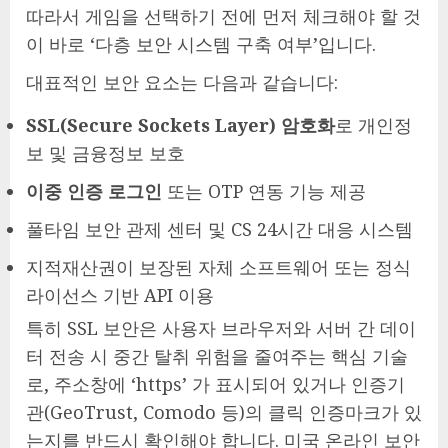
따라서 게임을 선택하기 전에 먼저 체크해야 할 것
이 바로 ‘다층 보안 시스템 구축 여부’입니다.
대표적인 보안 요소는 다음과 같습니다:
SSL(Secure Sockets Layer) 암호화
로 개인정
보 및 금융정보 보호
이중 인증 로그인
또는 OTP 연동 기능 제공
풀타임 보안 관제 센터 및 CS 24시간 대응 시스템
지적재산권이 보장된 자체 소프트웨어 또는 정식
라이선스 기반 API 이용
특히 SSL 보안은 사용자 브라우저와 서버 간 데이
터 전송 시 중간 탈취 위험을 줄여주는 핵심 기술
로, 주소창에 ‘https’ 가 표시되어 있거나 인증기
관(GeoTrust, Comodo 등)의 클릭 인증마크가 있
는지를 반드시 확인해야 합니다. 미국 온라인 보안