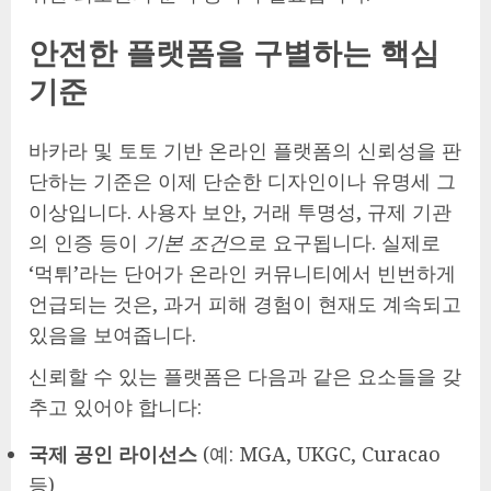
안전한 플랫폼을 구별하는 핵심
기준
바카라 및 토토 기반 온라인 플랫폼의 신뢰성을 판
단하는 기준은 이제 단순한 디자인이나 유명세 그
이상입니다. 사용자 보안, 거래 투명성, 규제 기관
의 인증 등이
기본 조건
으로 요구됩니다. 실제로
‘먹튀’라는 단어가 온라인 커뮤니티에서 빈번하게
언급되는 것은, 과거 피해 경험이 현재도 계속되고
있음을 보여줍니다.
신뢰할 수 있는 플랫폼은 다음과 같은 요소들을 갖
추고 있어야 합니다:
국제 공인 라이선스
(예: MGA, UKGC, Curacao
등)