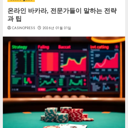
온라인 바카라, 전문가들이 말하는 전략
과 팁
CASINOPRESS
2026년 01월 01일