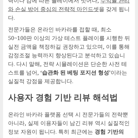
력이나 감에 따른 플레이에서 벗어나,
수익률 관리
와 손실 방어 중심의 전략적 마인드셋
을 갖게 됩니
다.
전문가들은 온라인 바카라를 접할 때, 최소
50~100판 이상의 가상 테스트 플레이를 시행한 뒤
실전 금액을 책정하길 권장하고 있으며, 이를 통해
감정조절 능력까지 향상된다고 분석하고 있습니
다. 다시 말해, 전략 시뮬레이션은 단순한 사전 테
스트를 넘어,
‘습관화 된 베팅 포지션 형성’
이라는
실질적 강점을 제공합니다.
사용자 경험 기반 리뷰 해석법
온라인 바카라 플랫폼 선택 시 전문가들의 전략뿐
아니라, 실제 이용자들이 남긴 리뷰 역시 실질적인
정보 자원이 됩니다. 특히 최근에는
경험 기반의