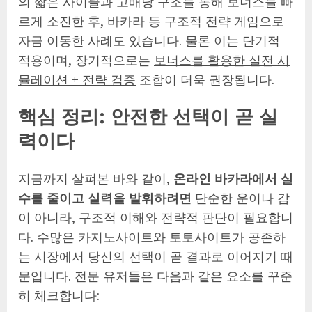
의 짧은 사이클과 고배당 구조를 통해 보너스를 빠
르게 소진한 후, 바카라 등 구조적 전략 게임으로
자금 이동한 사례도 있습니다. 물론 이는 단기적
적용이며, 장기적으로는
보너스를 활용한 실전 시
뮬레이션 + 전략 검증
조합이 더욱 권장됩니다.
핵심 정리: 안전한 선택이 곧 실
력이다
지금까지 살펴본 바와 같이,
온라인 바카라에서 실
수를 줄이고 실력을 발휘하려면
단순한 운이나 감
이 아니라, 구조적 이해와 전략적 판단이 필요합니
다. 수많은 카지노사이트와 토토사이트가 공존하
는 시장에서 당신의 선택이 곧 결과로 이어지기 때
문입니다. 전문 유저들은 다음과 같은 요소를 꾸준
히 체크합니다: