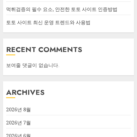
먹튀검증의 필수 요소, 안전한 토토 사이트 인증방법
토토 사이트 최신 운영 트렌드와 사용법
RECENT COMMENTS
보여줄 댓글이 없습니다.
ARCHIVES
2026년 8월
2026년 7월
2026년 6월