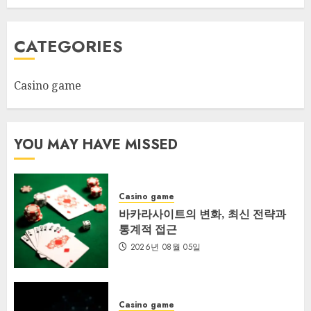
CATEGORIES
Casino game
YOU MAY HAVE MISSED
Casino game
바카라사이트의 변화, 최신 전략과
통계적 접근
2026년 08월 05일
Casino game