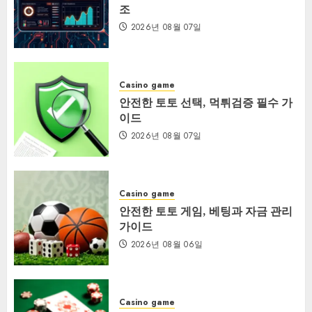
조
2026년 08월 07일
Casino game
안전한 토토 선택, 먹튀검증 필수 가
이드
2026년 08월 07일
Casino game
안전한 토토 게임, 베팅과 자금 관리
가이드
2026년 08월 06일
Casino game