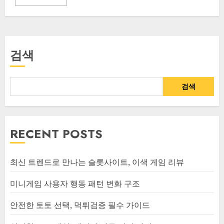
검색
검색
RECENT POSTS
최신 트렌드로 만나는 슬롯사이트, 이색 게임 리뷰
미니게임 사용자 행동 패턴 변화 구조
안전한 토토 선택, 먹튀검증 필수 가이드