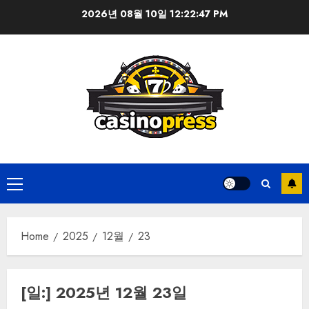
Skip
2026년 08월 10일
12:22:47 PM
to
content
Primary
Menu
Home
2025
12월
23
[일:]
2025년 12월 23일