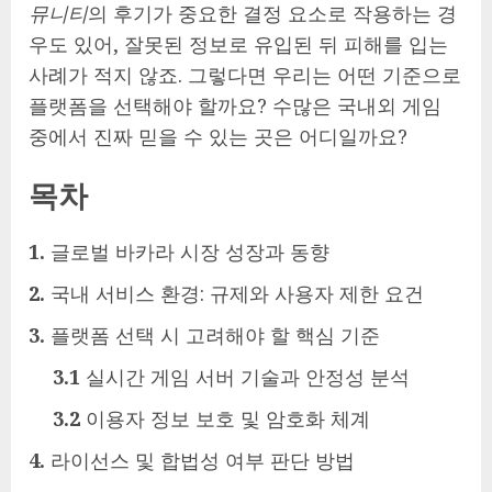
뮤니티
의 후기가 중요한 결정 요소로 작용하는 경
우도 있어, 잘못된 정보로 유입된 뒤 피해를 입는
사례가 적지 않죠. 그렇다면 우리는 어떤 기준으로
플랫폼을 선택해야 할까요? 수많은 국내외 게임
중에서 진짜 믿을 수 있는 곳은 어디일까요?
목차
1.
글로벌 바카라 시장 성장과 동향
2.
국내 서비스 환경: 규제와 사용자 제한 요건
3.
플랫폼 선택 시 고려해야 할 핵심 기준
3.1
실시간 게임 서버 기술과 안정성 분석
3.2
이용자 정보 보호 및 암호화 체계
4.
라이선스 및 합법성 여부 판단 방법