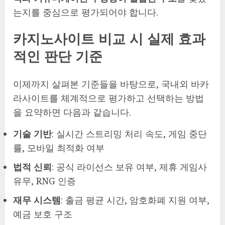
는지를 중심으로 평가되어야 합니다.
카지노사이트 비교 시 실제 효과
적인 판단 기준
이제까지 살펴본 기준들을 바탕으로, 국내외 바카
라사이트를 체계적으로 평가하고 선택하는 방법
을 요약하면 다음과 같습니다.
기술 기반
: 실시간 스트리밍 처리 속도, 게임 중단
률, 모바일 최적화 여부
법적 신뢰
: 공식 라이선스 보유 여부, 제휴 게임사
유무, RNG 인증
재무 시스템
: 출금 평균 시간, 암호화폐 지원 여부,
예금 보호 구조