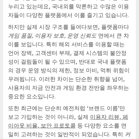
누리고 있는데요, 국내외를 막론하고 수많은 이용
자들이 다양한 플랫폼에서 이를 즐기고 있습니다.
하지만 실제 시장 구조를 들여다보면, 플랫폼마다
게임 품질, 이용자 보호, 운영 신뢰도
면에서 큰 차
이를 보입니다. 특히 해외 서비스를 이용할 때는
언어 장벽, 고객센터 부재, 결제 시스템의 불안정
성이 걸림돌이 될 수 있으며, 반대로 국내 플랫폼
의 경우 운영 방식의 제한, 정보 미비, 먹튀 위험이
우려됩니다. 이러한 차이는 단순한 취향을 넘어,
사용자의 자금 안전과 게임 환경 전반을 좌우하는
중요한 요소입니다.
또한 최근에는 단순히 예전처럼 ‘브랜드 이름’만
보고 가입하는 것이 아니라, 실제
이용자 리뷰, 페
이아웃 비율, 보안 프로토콜
등 다양한 요소를 면
밀히 고려하는 것이 일반적이 되었습니다. 특히
커