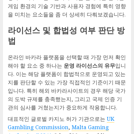
게임 환경의 기술 기반과 사용자 경험에 특히 영향
을 미치는 요소들을 좀 더 상세히 다뤄보겠습니다.
라이선스 및 합법성 여부 판단 방
법
온라인 바카라 플랫폼을 선택할 때 가장 먼저 확인
해야 할 요소 중 하나는
운영 라이선스의 유무
입니
다. 이는 해당 플랫폼이 합법적으로 운영되고 있는
지를 판단할 수 있는 가장 직접적인 기준이기 때문
입니다. 특히 해외 바카라사이트의 경우 해당 국가
의 도박 규제를 충족했는지, 그리고 국제 인증 기
관의 심사를 거쳤는지가 중요하게 작용합니다.
대표적인 글로벌 카지노 허가 기관으로는
UK
Gambling Commission
,
Malta Gaming