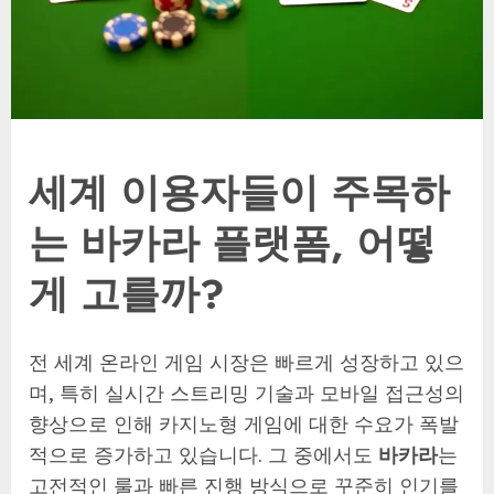
세계 이용자들이 주목하
는 바카라 플랫폼, 어떻
게 고를까?
전 세계 온라인 게임 시장은 빠르게 성장하고 있으
며, 특히 실시간 스트리밍 기술과 모바일 접근성의
향상으로 인해 카지노형 게임에 대한 수요가 폭발
적으로 증가하고 있습니다. 그 중에서도
바카라
는
고전적인 룰과 빠른 진행 방식으로 꾸준히 인기를