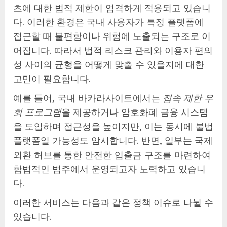
츠에 대한 법적 제한이 엄격하게 적용되고 있습니
다. 이러한 환경은 국내 사용자가 특정 플랫폼에
접근할 때 불편함이나 위험에 노출되는 구조로 이
어집니다. 따라서 법적 리스크 관리와 이용자 편의
성 사이의 균형을 어떻게 맞출 수 있을지에 대한
고민이 필요합니다.
예를 들어, 국내 바카라사이트에서는
접속 제한 우
회 프로그램
을 제공하거나 암호화폐 금융 시스템
을 도입하며 접근성을 높이지만, 이는 동시에 불법
플랫폼일 가능성도 암시합니다. 반면, 일부는 국제
외환 허브를 통한 안전한 입출금 구조를 마련하여
합법적인 범주에서 운영되고자 노력하고 있습니
다.
이러한 서비스는 다음과 같은 정책 이슈로 나뉠 수
있습니다.