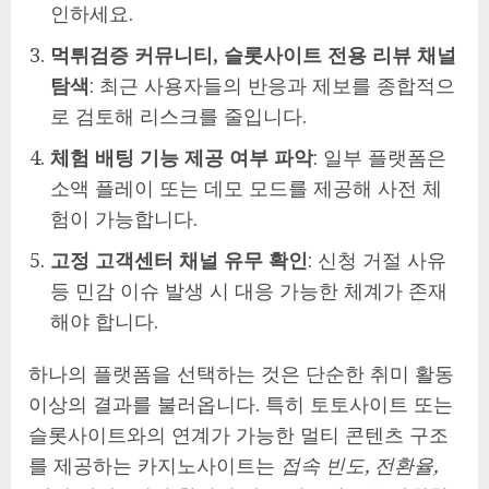
인하세요.
먹튀검증 커뮤니티, 슬롯사이트 전용 리뷰 채널
탐색
: 최근 사용자들의 반응과 제보를 종합적으
로 검토해 리스크를 줄입니다.
체험 배팅 기능 제공 여부 파악
: 일부 플랫폼은
소액 플레이 또는 데모 모드를 제공해 사전 체
험이 가능합니다.
고정 고객센터 채널 유무 확인
: 신청 거절 사유
등 민감 이슈 발생 시 대응 가능한 체계가 존재
해야 합니다.
하나의 플랫폼을 선택하는 것은 단순한 취미 활동
이상의 결과를 불러옵니다. 특히 토토사이트 또는
슬롯사이트와의 연계가 가능한 멀티 콘텐츠 구조
를 제공하는 카지노사이트는
접속 빈도, 전환율,