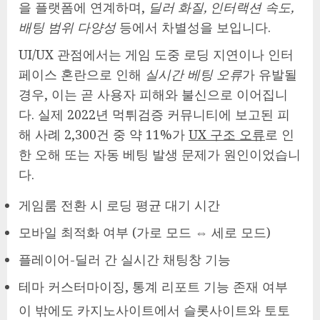
을 플랫폼에 연계하며,
딜러 화질, 인터랙션 속도,
배팅 범위 다양성
등에서 차별성을 보입니다.
UI/UX 관점에서는 게임 도중 로딩 지연이나 인터
페이스 혼란으로 인해
실시간 베팅 오류
가 유발될
경우, 이는 곧 사용자 피해와 불신으로 이어집니
다. 실제 2022년 먹튀검증 커뮤니티에 보고된 피
해 사례 2,300건 중 약 11%가
UX 구조 오류
로 인
한 오해 또는 자동 베팅 발생 문제가 원인이었습니
다.
게임룸 전환 시 로딩 평균 대기 시간
모바일 최적화 여부 (가로 모드 ⇔ 세로 모드)
플레이어-딜러 간 실시간 채팅창 기능
테마 커스터마이징, 통계 리포트 기능 존재 여부
이 밖에도 카지노사이트에서 슬롯사이트와 토토