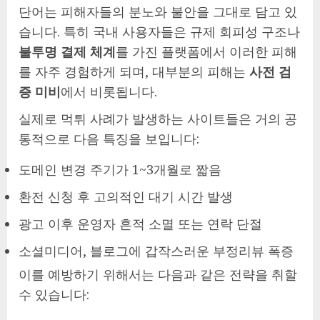
단어는 피해자들의 분노와 불안을 그대로 담고 있
습니다. 특히 국내 사용자들은 규제 회피성 구조나
불투명 결제 체계
를 가진 플랫폼에서 이러한 피해
를 자주 경험하게 되며, 대부분의 피해는
사전 검
증 미비
에서 비롯됩니다.
실제로 먹튀 사례가 발생하는 사이트들은 거의 공
통적으로 다음 특징을 보입니다:
도메인 변경 주기가 1~3개월로 짧음
환전 신청 후 고의적인 대기 시간 발생
광고 이후 운영자 흔적 소멸 또는 연락 단절
소셜미디어, 블로그에 갑작스러운 부정리뷰 폭증
이를 예방하기 위해서는 다음과 같은 전략을 취할
수 있습니다: