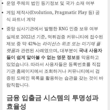
운영 주체의 법인 등기정보 및 국가 소재 여부
게임 제작사(Evolution, Pragmatic Play 등) 공
식 파트너 계약
중앙 심사기관에서 발행한 RNG 인증 보유 여부
실제로 2022년 기준, 먹튀검증 커뮤니티에 접수된
제보 중 약 42%는
라이선스 위조 또는 미기재 플
랫폼
과 관련된 사례였으며, 대부분이
국내 사용자
들이 쉽게 알아볼 수 없는 영문 정보
를 악용하고
있었습니다. 따라서 사용자들은 등록번호를 직접
기관 홈페이지에서 조회하거나 커뮤니티에서 검
증된 도메인 목록을 활용하는 습관을 갖는 것이 바
람직합니다.
금융 입출금 시스템의 투명성과
효율성