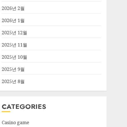
2026년 2월
2026년 1월
2025년 12월
2025년 11월
2025년 10월
2025년 9월
2025년 8월
CATEGORIES
Casino game