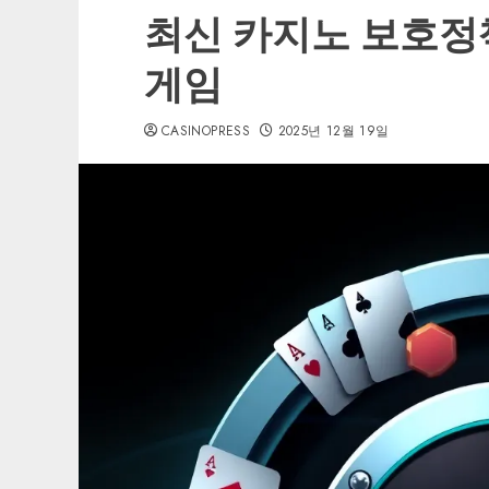
최신 카지노 보호정
게임
CASINOPRESS
2025년 12월 19일