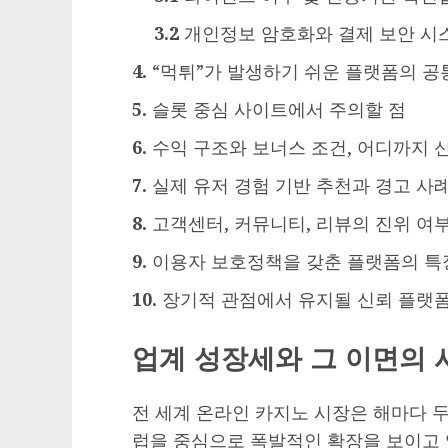
3.2
개인정보 암호화와 결제 보안 시
4.
“먹튀”가 발생하기 쉬운 플랫폼의 공
5.
슬롯 중심 사이트에서 주의할 점
6.
수익 구조와 보너스 조건, 어디까지 신
7.
실제 유저 경험 기반 추천과 경고 사
8.
고객센터, 커뮤니티, 리뷰의 진위 여
9.
이용자 보호정책을 갖춘 플랫폼의 특
10.
장기적 관점에서 유지될 신뢰 플랫폼
업계 성장세와 그 이면의 
전 세계 온라인 카지노 시장은 해마다 
럽을 중심으로 폭발적인 확장을 보이고 