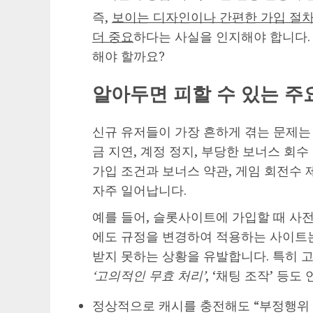
즉,
보이는 디자인이나 간편한 가입 절
더 중요
하다는 사실을 인지해야 합니다.
해야 할까요?
알아두면 피할 수 있는 주
신규 유저들이 가장 흔하게 겪는 문제는 
금 지연, 계정 정지, 부당한 보너스 회
가입 조건과 보너스 약관, 게임 회전수 
자주 일어납니다.
예를 들어, 슬롯사이트에 가입할 때 사전
에도 규정을 변경하여 적용하는 사이트는
받지 못하는 상황을 유발합니다. 특히 
‘고의적인 무효 처리’
, ‘채팅 조작’ 등도
정상적으로 캐시를 충전해도 “부정행위 