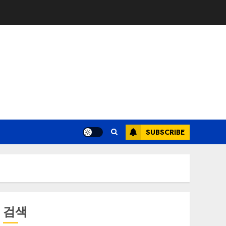
SUBSCRIBE
검색