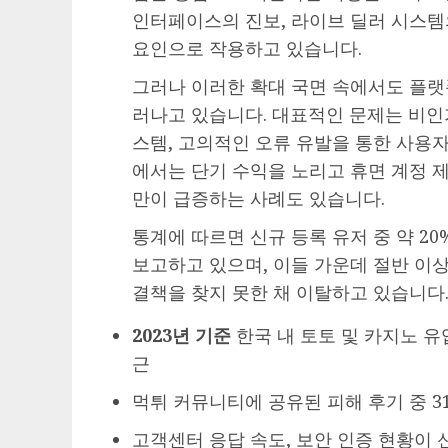
인터페이스의 진보, 라이브 딜러 시스템
요인으로 작용하고 있습니다.
그러나 이러한 확대 국면 속에서도 플랫
러나고 있습니다. 대표적인 문제는 비인가
스템, 고의적인 오류 유발을 통한 사용자
에서는 단기 수익을 노리고 휴면 계정 
만이 급증하는 사례도 있습니다.
통계에 따르면 신규 등록 유저 중 약 20
보고하고 있으며, 이들 가운데 절반 이
결책을 찾지 못한 채 이탈하고 있습니다
2023년 기준
한국 내 토토 및 카지노 유
근
먹튀 커뮤니티에 공유된 피해 후기 중 
고객센터 응답 속도, 보안 인증 현황이