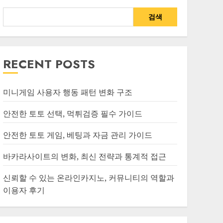
검색
RECENT POSTS
미니게임 사용자 행동 패턴 변화 구조
안전한 토토 선택, 먹튀검증 필수 가이드
안전한 토토 게임, 베팅과 자금 관리 가이드
바카라사이트의 변화, 최신 전략과 통계적 접근
신뢰할 수 있는 온라인카지노, 커뮤니티의 역할과
이용자 후기