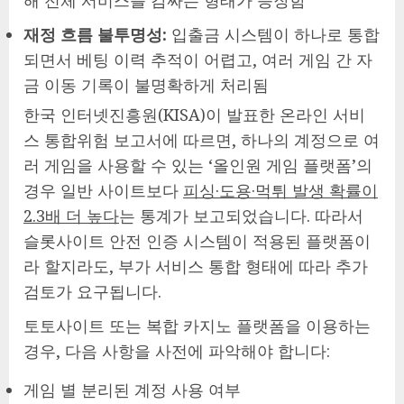
재정 흐름 불투명성:
입출금 시스템이 하나로 통합
되면서 베팅 이력 추적이 어렵고, 여러 게임 간 자
금 이동 기록이 불명확하게 처리됨
한국 인터넷진흥원(KISA)이 발표한 온라인 서비
스 통합위험 보고서에 따르면, 하나의 계정으로 여
러 게임을 사용할 수 있는 ‘올인원 게임 플랫폼’의
경우 일반 사이트보다
피싱·도용·먹튀 발생 확률이
2.3배 더 높다
는 통계가 보고되었습니다. 따라서
슬롯사이트 안전 인증 시스템이 적용된 플랫폼이
라 할지라도, 부가 서비스 통합 형태에 따라 추가
검토가 요구됩니다.
토토사이트 또는 복합 카지노 플랫폼을 이용하는
경우, 다음 사항을 사전에 파악해야 합니다:
게임 별 분리된 계정 사용 여부