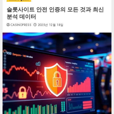
슬롯사이트 안전 인증의 모든 것과 최신
분석 데이터
CASINOPRESS
2025년 12월 18일