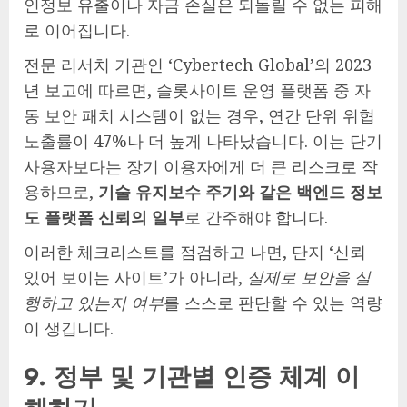
인정보 유출이나 자금 손실은 되돌릴 수 없는 피해
로 이어집니다.
전문 리서치 기관인 ‘Cybertech Global’의 2023
년 보고에 따르면, 슬롯사이트 운영 플랫폼 중 자
동 보안 패치 시스템이 없는 경우, 연간 단위 위협
노출률이 47%나 더 높게 나타났습니다. 이는 단기
사용자보다는 장기 이용자에게 더 큰 리스크로 작
용하므로,
기술 유지보수 주기와 같은 백엔드 정보
도 플랫폼 신뢰의 일부
로 간주해야 합니다.
이러한 체크리스트를 점검하고 나면, 단지 ‘신뢰
있어 보이는 사이트’가 아니라,
실제로 보안을 실
행하고 있는지 여부
를 스스로 판단할 수 있는 역량
이 생깁니다.
9. 정부 및 기관별 인증 체계 이