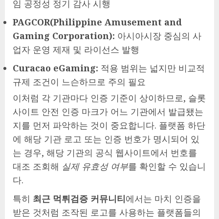
임 공정성 정기 감사 시행
PAGCOR(Philippine Amusement and
Gaming Corporation):
아시아시장 중심의 사
업자 운영 제재 및 라이선스 발행
Curacao eGaming:
적용 범위는 넓지만 비교적
규제 조건이 느슨하므로 주의 필요
이처럼 각 기관마다 인증 기준이 상이하므로, 슬롯
사이트 안전 인증 마크가 어느 기관에서 발급됐는
지를 먼저 파악하는 것이 중요합니다. 플랫폼 하단
에 해당 기관 로고 또는 인증 번호가 명시되어 있
는 경우, 해당 기관의 공식 웹사이트에서 번호를
대조 조회해
실제 유효성 여부
를 확인할 수 있습니
다.
특히
최근 먹튀검증 커뮤니티
에서는 마치 인증을
받은 것처럼 조작된 로고를 사용하는 플랫폼들의