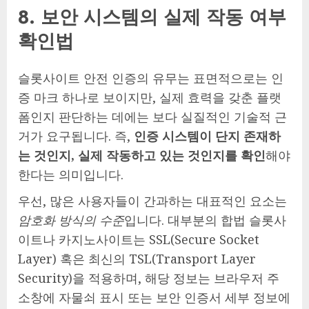
8. 보안 시스템의 실제 작동 여부
확인법
슬롯사이트 안전 인증의 유무는 표면적으로는 인
증 마크 하나로 보이지만, 실제 효력을 갖춘 플랫
폼인지 판단하는 데에는 보다 실질적인 기술적 근
거가 요구됩니다. 즉,
인증 시스템이 단지 존재하
는 것인지, 실제 작동하고 있는 것인지를 확인
해야
한다는 의미입니다.
우선, 많은 사용자들이 간과하는 대표적인 요소는
암호화 방식의 수준
입니다. 대부분의 합법 슬롯사
이트나 카지노사이트는 SSL(Secure Socket
Layer) 혹은 최신의 TSL(Transport Layer
Security)을 적용하며, 해당 정보는 브라우저 주
소창에 자물쇠 표시 또는 보안 인증서 세부 정보에