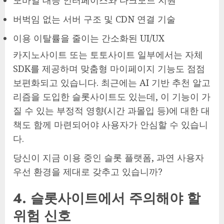
버벅임 없는 서버 구조 및 CDN 연결 기술
이용 이탈률을 줄이는 간소화된 UI/UX
카지노사이트 또는 토토사이트 일부에서는 자체
SDK를 제공하며 맞춤형 마이페이지 기능도 점점
보편화되고 있습니다. 최근에는 AI 기반 추천 알고
리즘을 도입한 슬롯사이트도 있는데, 이 기능이 가
질 수 있는 부정적 영향(시간 과몰입 등)에 대한 대
책도 함께 마련되어야 사용자가 안심할 수 있습니
다.
당신이 지금 이용 중인 슬롯 플랫폼, 과연 사용자
우선 환경을 제대로 갖추고 있습니까?
4. 슬롯사이트에서 주의해야 할
위험 신호