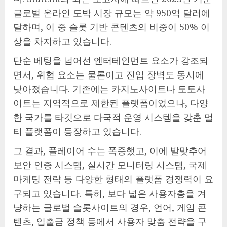
글로벌 온라인 도박 시장 규모는 약 950억 달러에
달하며, 이 중 슬롯 기반 콘텐츠의 비중이 50% 이
상을 차지하고 있습니다.
단순 베팅을 넘어선 엔터테인먼트 요소가 강조되
면서, 위협 요소는 물론이고 진입 장벽도 동시에
낮아졌습니다. 기존에는 카지노사이트나 토토사
이트는 지역적으로 제한된 플랫폼이었으나, 다양
한 국가를 타깃으로 다국적 운영 시스템을 갖춘 멀
티 플랫폼이 등장하고 있습니다.
그 결과, 플레이어 수는 폭증했고, 이에 발맞추어
보안 인증 시스템, 실시간 모니터링 시스템, 국제
마케팅 전략 등 다양한 형태의 플랫폼 경쟁력이 요
구되고 있습니다. 특히, 보다 넓은 사용자층을 겨
냥하는 글로벌 슬롯사이트의 경우, 언어, 게임 콘
텐츠, 입출금 정책 등에서 사용자 맞춤 전략을 구