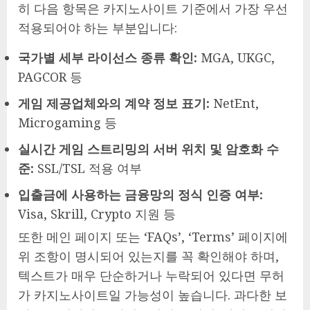
히 다음 항목은 카지노사이트 기준에서 가장 우선
적용되어야 하는 부분입니다:
국가별 세부 라이선스 종류 확인:
MGA, UKGC,
PAGCOR 등
게임 제공업체와의 계약 정보 표기:
NetEnt,
Microgaming 등
실시간 게임 스트리밍의 서버 위치 및 암호화 수
준:
SSL/TSL 적용 여부
입출금에 사용하는 금융망의 정식 인증 여부:
Visa, Skrill, Crypto 지원 등
또한 메인 페이지 또는 ‘FAQs’, ‘Terms’ 페이지에
위 조항이 명시되어 있는지를 꼭 확인해야 하며,
텍스트가 매우 단순하거나 누락되어 있다면 무허
가 카지노사이트일 가능성이 높습니다. 과다한 보