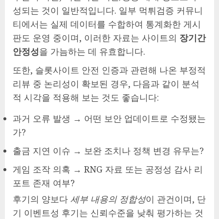
성되는 것이 일반적입니다. 일부 먹튀검증 커뮤니
티에서는 실제 데이터를 수합하여 통계화한 게시
판도 운영 중이며, 이러한 자료는 사이트의
장기간
안정성
을 가늠하는 데 유효합니다.
또한, 슬롯사이트 안전 인증과 관련해 나온 부정적
리뷰 중 논리성이 확보된 경우, 다음과 같이 분석
적 시각을 적용해 보는 것도 좋습니다:
과거 오류 발생 → 어떤 보안 업데이트로 수정됐는
가?
출금 지연 이슈 → 보완 조치나 정책 변경 유무는?
게임 조작 의혹 → RNG 자료 또는 공정성 감사 리
포트 존재 여부?
후기의 양보다
세부 내용의 정합성
이 관건이며, 단
기 이벤트성 후기는 신뢰수준을 낮춰 평가하는 것