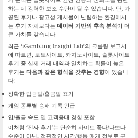
하는 데 강력한 보조 수단이 될 수 있습니다. 단, 가
공된 후기나 광고성 게시물이 난립하는 환경에서
는 후기 자체보다는
데이터 기반의 후속 분석
이 더
큰 가치를 갖습니다.
최근 ‘iGambling Insight Lab’의 크롤링 보고서
에 따르면, 토토사이트, 카지노사이트, 슬롯사이트
후기 중 실제 거래 내역과 일치하는 확률이 높은
후기는
다음과 같은 형식을 갖추는 경향
이 있습니
다:
정확한 입금일/출금일 표기
게임 종류별 승패 기록 언급
입/출금 속도 및 고객응대 경험 포함
이처럼 ‘진짜 후기’는 단순히 사이트 좋다/나쁘다
수준이 아닌, 객관적인 시간/행동 매개 정보로 구