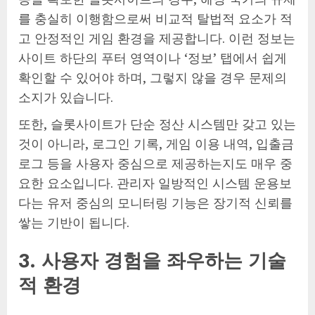
를 충실히 이행함으로써 비교적 탈법적 요소가 적
고 안정적인 게임 환경을 제공합니다. 이런 정보는
사이트 하단의 푸터 영역이나 ‘정보’ 탭에서 쉽게
확인할 수 있어야 하며, 그렇지 않을 경우 문제의
소지가 있습니다.
또한, 슬롯사이트가 단순 정산 시스템만 갖고 있는
것이 아니라, 로그인 기록, 게임 이용 내역, 입출금
로그 등을 사용자 중심으로 제공하는지도 매우 중
요한 요소입니다. 관리자 일방적인 시스템 운용보
다는 유저 중심의 모니터링 기능은 장기적 신뢰를
쌓는 기반이 됩니다.
3. 사용자 경험을 좌우하는 기술
적 환경