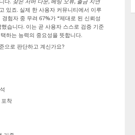
니다.
잦은 서버 다운, 베팅 오류, 출금 지연
고 있죠. 실제 한 사용자 커뮤니티에서 이루
 경험자 중 무려 67%가 “제대로 된 신뢰성
답했습니다. 이는 곧 사용자 스스로 검증 기준
선택하는 능력의 중요성을 뜻합니다.
기준으로 판단하고 계신가요?
분석
 포착