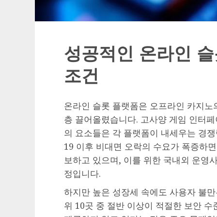
성공적인 온라인 슬
조건
온라인 슬롯 플랫폼은 오프라인 카지노의
층 끌어올렸습니다. 고사양 게임 인터페이
의 요소들은 각 플랫폼이 내세우는 경쟁
19 이후 비대면 오락의 수요가 폭증하
보하고 있으며, 이를 위한 국내외 운영사
정입니다.
하지만 높은 성장세 속에도 사용자 불만
위 10곳 중 절반 이상이 적절한 보안 수