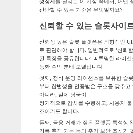
성장세를 달리는 이 시장 속에서, 어떤
판단할 수 있는 기준은 무엇일까요?
신뢰할 수 있는 슬롯사이트
신뢰성 높은 슬롯 플랫폼은 외형적인 UI
로 판단해야 합니다. 일반적으로 ‘신뢰할
된 특징을 공유합니다: ▲투명한 라이선스
능한 수익 분배 모델입니다.
첫째, 정식 운영 라이선스를 보유한 슬
부터 합법성을 인증받은 구조를 갖추고 
아니라, 실제 당국이
정기적으로 감사를 수행하고, 사용자 불만
조이기도 합니다.
둘째, 금융 거래가 잦은 플랫폼 특성상 S
기록 추적 기능 등의
추가 보안 조치
가 