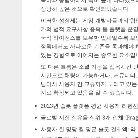
북미와 동남아에서 특히 높게 나타났으며
상당히 높은 것으로 확인되었습니다.
이러한 성장세는 게임 개발사들과의 협업,
가의 법적 요구사항 충족 등 플랫폼 운영
국적 라이선스를 보유한 업체일수록 보안
정책에서도 까다로운 기준을 통과해야 하
있는 경험으로 이어지는 중요한 요소입
또 다른 흐름은 소셜 기능을 접목시킨
인
시간으로 채팅이 가능하거나, 커뮤니티
넘어서 사용자 간 교류까지 노리고 있는 
계로 확장되고 있음을 알 수 있습니다.
2023년 슬롯 플랫폼 평균 사용자 리텐션율
글로벌 시장 점유율 상위 3개 업체: Pragmat
사용자 한 명당 월 평균 슬롯 결제액: 약 73 