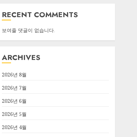
RECENT COMMENTS
보여줄 댓글이 없습니다.
ARCHIVES
2026년 8월
2026년 7월
2026년 6월
2026년 5월
2026년 4월