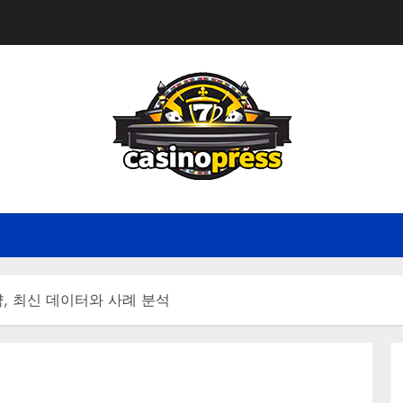
, 최신 데이터와 사례 분석