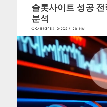
슬롯사이트 성공 전
분석
CASINOPRESS
2025년 12월 14일