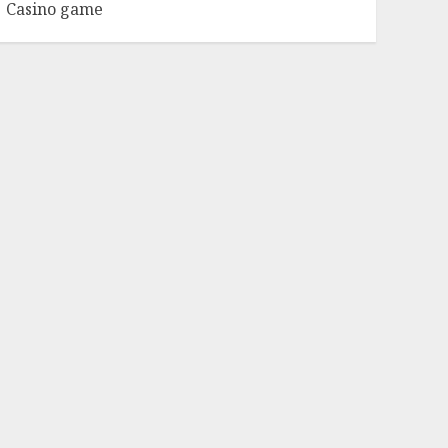
Casino game