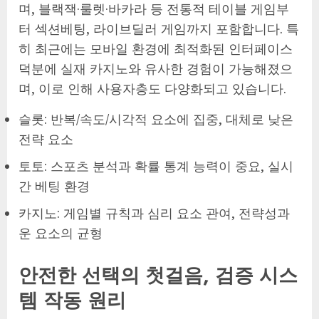
며, 블랙잭·룰렛·바카라 등 전통적 테이블 게임부
터 섹션베팅, 라이브딜러 게임까지 포함합니다. 특
히 최근에는 모바일 환경에 최적화된 인터페이스
덕분에 실재 카지노와 유사한 경험이 가능해졌으
며, 이로 인해 사용자층도 다양화되고 있습니다.
슬롯: 반복/속도/시각적 요소에 집중, 대체로 낮은
전략 요소
토토: 스포츠 분석과 확률 통계 능력이 중요, 실시
간 베팅 환경
카지노: 게임별 규칙과 심리 요소 관여, 전략성과
운 요소의 균형
안전한 선택의 첫걸음, 검증 시스
템 작동 원리