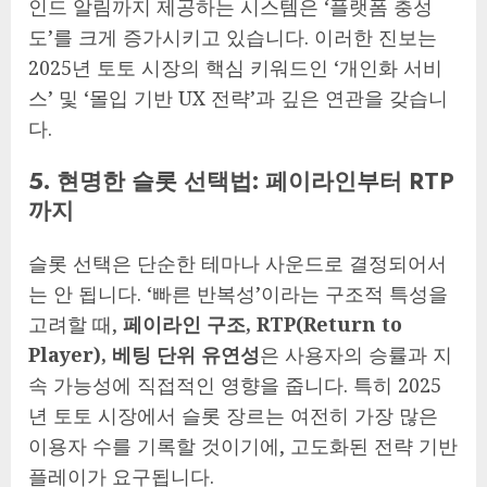
인드 알림까지 제공하는 시스템은 ‘플랫폼 충성
도’를 크게 증가시키고 있습니다. 이러한 진보는
2025년 토토 시장의 핵심 키워드인 ‘개인화 서비
스’ 및 ‘몰입 기반 UX 전략’과 깊은 연관을 갖습니
다.
5. 현명한 슬롯 선택법: 페이라인부터 RTP
까지
슬롯 선택은 단순한 테마나 사운드로 결정되어서
는 안 됩니다. ‘빠른 반복성’이라는 구조적 특성을
고려할 때,
페이라인 구조, RTP(Return to
Player), 베팅 단위 유연성
은 사용자의 승률과 지
속 가능성에 직접적인 영향을 줍니다. 특히 2025
년 토토 시장에서 슬롯 장르는 여전히 가장 많은
이용자 수를 기록할 것이기에, 고도화된 전략 기반
플레이가 요구됩니다.