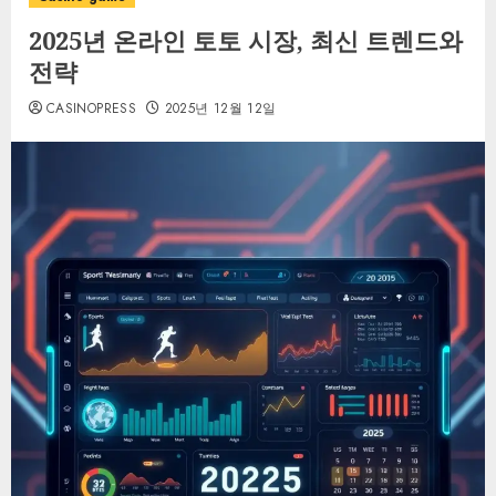
2025년 온라인 토토 시장, 최신 트렌드와
전략
CASINOPRESS
2025년 12월 12일