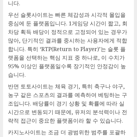
니다.
우선 슬롯사이트는 빠른 체감성과 시각적 몰입을
중심에 둔 플랫폼입니다. 1게임당 시간이 짧고, 회
차당 획득 배당이 정적으로 고정되어 있는 경우가
많아, 단기적인 결과를 중시하는 사용자에게 적합
합니다. 특히 ‘RTP(Return to Player)’는 슬롯 플
랫폼을 선택하는 핵심 지표 중 하나로, 이 수치가
95% 이상인 플랫폼일수록 장기적인 안정감이 높
습니다.
반면 토토사이트는 체육 경기, 특히 축구나 야구,
농구 같은 스포츠의 결과를 예측하여 베팅하는 구
조입니다. 배당률이 경기 상황 및 확률에 따라 실
시간으로 변동되기 때문에, 유저의 분석력이나 전
략적 접근이 중요한 플랫폼이라 할 수 있습니다.
카지노사이트는 조금 더 광범위한 범주를 포괄하