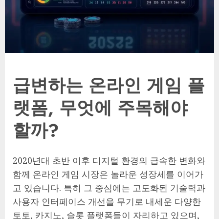
급변하는 온라인 게임 플
랫폼, 무엇에 주목해야
할까?
2020년대 초반 이후 디지털 환경의 급속한 변화와
함께 온라인 게임 시장은 놀라운 성장세를 이어가
고 있습니다. 특히 그 중심에는 고도화된 기술력과
사용자 인터페이스 개선을 무기로 내세운 다양한
토토, 카지노, 슬롯 플랫폼들이 자리하고 있으며,