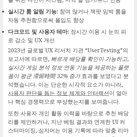
실시간 룸 알림 기능:
참여 많거나 잭팟 임박 룸을
자동 추천함으로써 몰입도 향상
다크모드 및 사용자 테마:
장시간 이용 시 눈의 피
로 감소 및 UX 개선
2023년 글로벌 UX 리서치 기관 “UserTesting”의
보고서에 따르면,
빠르게 배당률 확인이 가능하고,
실시간 게임 분석 정보 연동 기능을 제공하는 플랫
폼이 평균 滞留時間 32% 증가
효과를 보였다고 분
석했습니다. 이는 단순한 시각적 요소가 아니라,
사용자 판단을 돕는 정보 체계와 인터랙션
이 얼마
나 핵심 경쟁력으로 부상했는지를 보여줍니다.
또한 사용자 개인 활동 이력을 바탕으로 추천 배당
리를 제안하거나, 지난 베팅 결과와 연계한 UI 커
스터마이징, 심지어는 이용 기록에 따라 맞춤 리마