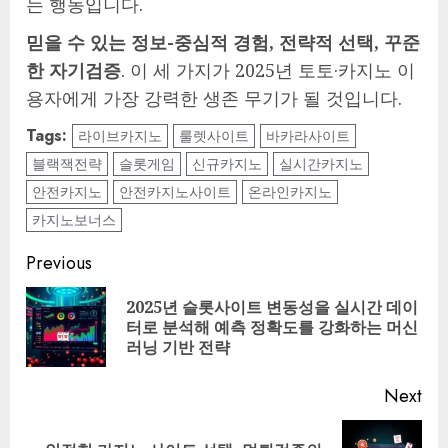
는 행동입니다.
믿을 수 있는 정보-중심적 경험, 전략적 선택, 꾸준
한 자기검증
. 이 세 가지가 2025년 토토·카지노 이
용자에게 가장 강력한 생존 무기가 될 것입니다.
Tags:
라이브카지노
룰렛사이트
바카라사이트
블랙잭전략
슬롯게임
신규카지노
실시간카지노
안전카지노
안전카지노사이트
온라인카지노
카지노보너스
Continue
Previous
Reading
2025년 슬롯사이트 변동성을 실시간 데이
Pre
터로 분석해 예측 정확도를 강화하는 머신
pos
러닝 기반 전략
Next