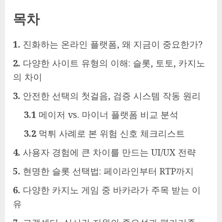
목차
1.
진화하는 온라인 플랫폼, 왜 지금이 중요한가?
2.
다양한 사이트 유형의 이해: 슬롯, 토토, 카지노
의 차이
3.
안전한 선택의 첫걸음, 검증 시스템 작동 원리
3.1
메이저 vs. 마이너 플랫폼 비교 분석
3.2
먹튀 사례로 본 위험 신호 체크리스트
4.
사용자 경험에 큰 차이를 만드는 UI/UX 전략
5.
현명한 슬롯 선택법: 페이라인부터 RTP까지
6.
다양한 카지노 게임 중 바카라가 주목 받는 이
유