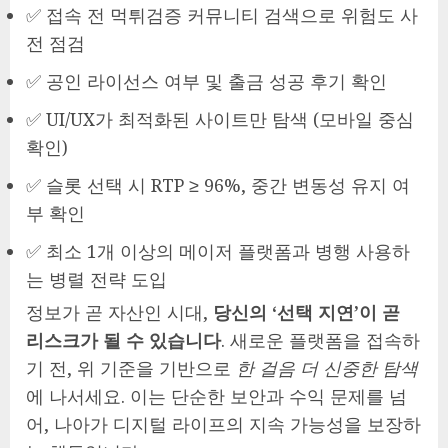
✅ 접속 전 먹튀검증 커뮤니티 검색으로 위험도 사
전 점검
✅ 공인 라이선스 여부 및 출금 성공 후기 확인
✅ UI/UX가 최적화된 사이트만 탐색 (모바일 중심
확인)
✅ 슬롯 선택 시 RTP ≥ 96%, 중간 변동성 유지 여
부 확인
✅ 최소 1개 이상의 메이저 플랫폼과 병행 사용하
는 병렬 전략 도입
정보가 곧 자산인 시대,
당신의 ‘선택 지연’이 곧
리스크가 될 수 있습니다
. 새로운 플랫폼을 접속하
기 전, 위 기준을 기반으로
한 걸음 더 신중한 탐색
에 나서세요. 이는 단순한 보안과 수익 문제를 넘
어, 나아가 디지털 라이프의 지속 가능성을 보장하