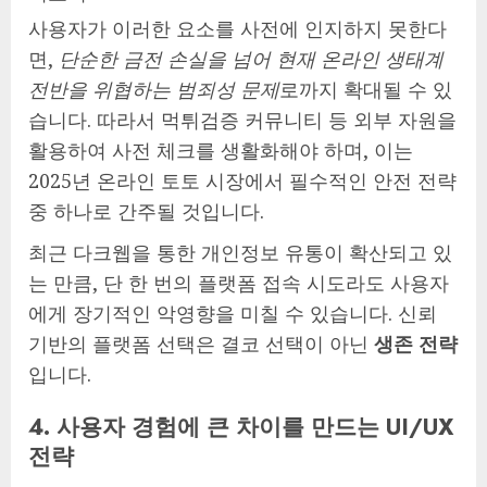
사용자가 이러한 요소를 사전에 인지하지 못한다
면,
단순한 금전 손실을 넘어 현재 온라인 생태계
전반을 위협하는 범죄성 문제
로까지 확대될 수 있
습니다. 따라서 먹튀검증 커뮤니티 등 외부 자원을
활용하여 사전 체크를 생활화해야 하며, 이는
2025년 온라인 토토 시장에서 필수적인 안전 전략
중 하나로 간주될 것입니다.
최근 다크웹을 통한 개인정보 유통이 확산되고 있
는 만큼, 단 한 번의 플랫폼 접속 시도라도 사용자
에게 장기적인 악영향을 미칠 수 있습니다. 신뢰
기반의 플랫폼 선택은 결코 선택이 아닌
생존 전략
입니다.
4. 사용자 경험에 큰 차이를 만드는 UI/UX
전략