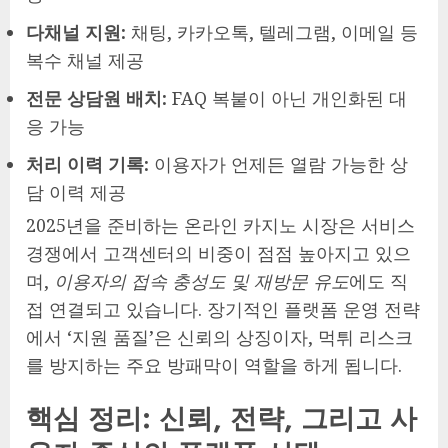
다채널 지원:
채팅, 카카오톡, 텔레그램, 이메일 등
복수 채널 제공
전문 상담원 배치:
FAQ 복붙이 아닌 개인화된 대
응 가능
처리 이력 기록:
이용자가 언제든 열람 가능한 상
담 이력 제공
2025년을 준비하는 온라인 카지노 시장은 서비스
경쟁에서 고객센터의 비중이 점점 높아지고 있으
며,
이용자의 접속 충성도 및 재방문 유도
에도 직
접 연결되고 있습니다. 장기적인 플랫폼 운영 전략
에서 ‘지원 품질’은 신뢰의 상징이자, 먹튀 리스크
를 방지하는 주요 방패막이 역할을 하게 됩니다.
핵심 정리: 신뢰, 전략, 그리고 사