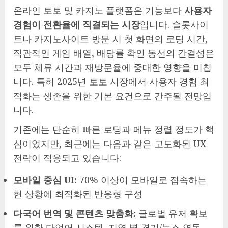
온라인 토토 및 카지노 플랫폼은 기능보다
사용자
경험이 전환율에 직결되는 시장
입니다. 슬롯사이
트나 카지노사이트 방문 시 첫 화면의 로딩 시간,
직관적인 게임 배열, 배당률 확인 동선의 간결성은
모두 체류 시간과 재방문율에 중대한 영향을 미칩
니다. 특히 2025년 토토 시장에서 사용자 경험 최
적화는 생존을 위한 기본 요건으로 간주될 전망입
니다.
기존에는 단순히 빠른 로딩과 메뉴 정렬 정도가 핵
심이었지만, 최근에는 다음과 같은 고도화된 UX
전략이 적용되고 있습니다:
모바일 중심 UI:
70% 이상이 모바일로 접속하는
현 상황에 최적화된 반응형 구성
다국어 번역 및 콘텐츠 맞춤화:
글로벌 유저 확보
를 위한 다언어 시스템, 지역 별 경기/뉴스 연동