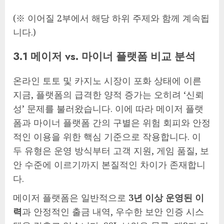
(※ 이어질 2부에서 해당 하위 주제와 함께 계속됩
니다.)
3.1 메이저 vs. 마이너 플랫폼 비교 분석
온라인 토토 및 카지노 시장이 포화 상태에 이른
지금, 플랫폼의 급격한 양적 증가는 오히려 ‘신뢰
성’ 문제를 불러왔습니다. 이에 따라 메이저 플랫
폼과 마이너 플랫폼 간의 구별은 위험 회피와 안정
적인 이용을 위한 핵심 기준으로 작용합니다. 이
두 유형은 운영 방식부터 고객 지원, 게임 품질, 보
안 수준에 이르기까지 본질적인 차이가 존재합니
다.
메이저 플랫폼은 일반적으로
3년 이상 운영된 이
력
과 안정적인 출금 내역, 우수한 보안 인증 시스