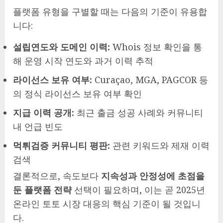
플랫폼 유형을 구별할 때는 다음의 기준이 유용합
니다:
설립연도와 도메인 이력:
Whois 정보 확인을 통
해 운영 시작 연도와 과거 이력 추적
라이선스 보유 여부:
Curaçao, MGA, PAGCOR 등
의 정식 라이선스 보유 여부 확인
지급 이력 공개:
최근 출금 성공 사례와 커뮤니티
내 언급 빈도
먹튀검증 커뮤니티 평판:
관련 키워드와 제재 이력
검색
결론적으로, 속도보다
지속성과 안정성에 초점을
둔 플랫폼 전략
선택이 필요하며, 이는 곧 2025년
온라인 토토 시장 대응의 핵심 기준이 될 것입니
다.