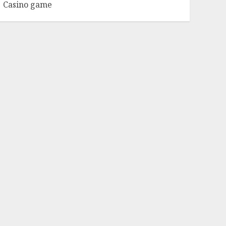
Casino game