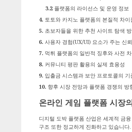
3.2
플랫폼의 라이선스 및 운영 정보
4.
토토와 카지노 플랫폼의 본질적 차이
5.
초보자들을 위한 추천 사이트 탐색 
6.
사용자 경험(UX/UI) 요소가 주는 신
7.
먹튀 플랫폼의 일반적 징후와 사전 
8.
커뮤니티 평판 활용의 실제 효용성
9.
입출금 시스템과 보안 프로토콜의 기
10.
향후 시장 전망과 플랫폼 경쟁의 방
온라인 게임 플랫폼 시장의
디지털 도박 플랫폼 산업은 세계적 금융
구조 또한 정교하게 진화하고 있습니다.