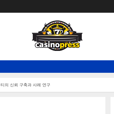
티의 신뢰 구축과 사례 연구