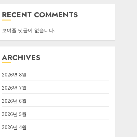
RECENT COMMENTS
보여줄 댓글이 없습니다.
ARCHIVES
2026년 8월
2026년 7월
2026년 6월
2026년 5월
2026년 4월