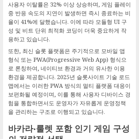
사용자 이탈률은 32% 이상 상승하며, 게임 플레이
중 반응 속도의 지연이 발생하면 즉시 종료하는 비
율이 41%에 달했습니다. 이에 따라 모듈형 UI 구
성 및 비트 단위 최적화 코딩이 더욱 중요하게 작
용하고 있습니다.
또한, 최신 슬롯 플랫폼은 주기적으로 모바일 앱
형식 또는 PWA(Progressive Web App) 형식으
로 론칭하여, 네이티브 환경과 거의 유사한 이용
환경을 제공합니다. 2025년 슬롯사이트 기술 로드
맵에서는 이러한 PWA 방식의 멀티 플랫폼 대응이
보편화될 예정이며, 이를 통해 사용자 디바이스 경
험을 통합하면서도 운영자가 자유롭게 운영정책
을 관리하는 구조로 이행되고 있습니다.
바카라·룰렛 포함 인기 게임 구성