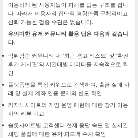
이용하게 된 사용자들이 피해를 입는 구조를 띕니
다. 따라서 이용자의 집단적 경험만큼 구체적이고
신뢰 가능한 검증 수단은 없습니다.
유의미한 유저 커뮤니티 활용 팁은 다음과 같습니
다.
먹튀검증 커뮤니티 내 ‘최근 경고 리스트’ 및 ‘환전
후기 게시판’의 시간대별 데이터를 지속적으로 확
인
플랫폼명을 특정 키워드로 검색하여, 출금 실패 사
례 및 실제 계좌 인증 문제의 빈도 확인
카지노사이트의 게임 운영 패턴에 대한 장기 이용
자의 리뷰 비교
슬롯사이트별 고객센터 현재 응답 속도 및 실시간
채팅 품질에 대한 유저 피드백 수치 확인