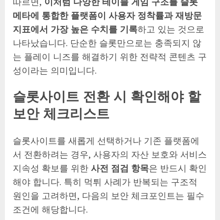
따르면,
이처럼 다양한 테이블 게임 구조를 슬롯
메타에 통합한 플랫폼이 사용자 정착률과 재방문
지표에서 가장 높은 수치를 기록
하고 있는 것으로
나타났습니다. 단순한 슬롯만으로는 충족되지 않
는 플레이 니즈를 해결하기 위한 전략적 콘텐츠 구
성이라는 의미입니다.
슬롯사이트 전환 시 확인해야 할
보안 체크리스트
슬롯사이트를 새롭게 선택하거나 기존 플랫폼에
서 전환하려는 경우, 사용자의 자산 보호와 서비스
지속성 확보를 위한
사전 점검 항목
은 반드시 확인
해야 합니다. 특히 먹튀 사례가 반복되는 구조적
원인을 고려하면, 다음의 보안 체크포인트는 필수
조건에 해당합니다.