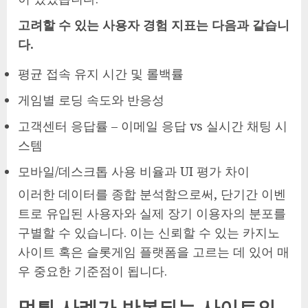
고려할 수 있는 사용자 경험 지표는 다음과 같습니
다.
평균 접속 유지 시간 및 롤백률
게임별 로딩 속도와 반응성
고객센터 응답률 – 이메일 응답 vs 실시간 채팅 시
스템
모바일/데스크톱 사용 비율과 UI 평가 차이
이러한 데이터를 종합 분석함으로써, 단기간 이벤
트로 유입된 사용자와 실제 장기 이용자의 분포를
구별할 수 있습니다. 이는 신뢰할 수 있는 카지노
사이트 혹은 슬롯게임 플랫폼을 고르는 데 있어 매
우 중요한 기준점이 됩니다.
먹튀 사례가 반복되는 사이트의