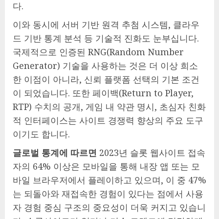
다.
이와 동시에 서버 기반 원격 추첨 시스템, 클라우
드 기반 통계 분석 등 기술적 진화도 눈부십니다.
국제적으로 인증된 RNG(Random Number
Generator) 기술을 사용하는 것은 더 이상 희소
한 이점이 아니라, 신뢰 플랫폼 선택의 기본 조건
이 되었습니다. 또한 페이백(Return to Player,
RTP) 수치의 공개, 게임 내 약관 명시, 초심자 친화
적 인터페이스는 사이트 경쟁력 향상의 주요 도구
이기도 합니다.
글로벌 통계에 따르면
2023년 슬롯 웹사이트 접속
자의 64% 이상은 모바일을 통해 내장 앱 또는 모
바일 브라우저에서 플레이하고 있으며, 이 중 47%
는 되돌아와 재접속한 경험이 있다는 점에서 사용
자 경험 중심 구조의 중요성이 더욱 커지고 있습니