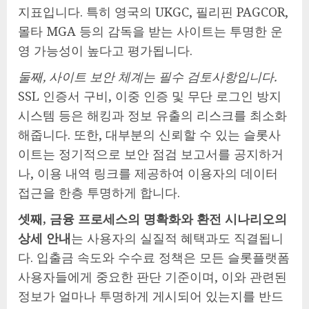
지표입니다. 특히 영국의 UKGC, 필리핀 PAGCOR,
몰타 MGA 등의 감독을 받는 사이트는 투명한 운
영 가능성이 높다고 평가됩니다.
둘째, 사이트 보안 체계는 필수 검토사항입니다.
SSL 인증서 구비, 이중 인증 및 무단 로그인 방지
시스템 등은 해킹과 정보 유출의 리스크를 최소화
해줍니다. 또한, 대부분의 신뢰할 수 있는 슬롯사
이트는 정기적으로 보안 점검 보고서를 공지하거
나, 이용 내역 링크를 제공하여 이용자의 데이터
접근을 한층 투명하게 합니다.
셋째, 금융 프로세스의 명확화와 환전 시나리오의
상세 안내
는 사용자의 실질적 혜택과도 직결됩니
다. 입출금 속도와 수수료 정책은 모든 슬롯플랫폼
사용자들에게 중요한 판단 기준이며, 이와 관련된
정보가 얼마나 투명하게 게시되어 있는지를 반드