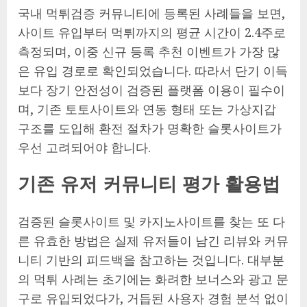
국내 먹튀검증 커뮤니티에 등록된 사례들을 보면,
사이트 유입부터 먹튀까지의 평균 시간이 2.4주로
측정되며, 이중 신규 등록 추천 이벤트가 가장 많
은 유입 경로로 확인되었습니다. 따라서 단기 이득
보다 장기 안전성이 검증된 플랫폼 이용이 필수이
며, 기존 토토사이트와 연동 형태 또는 가상지갑
구조를 도입해 환전 절차가 명확한 슬롯사이트가
우선 고려되어야 합니다.
기존 유저 커뮤니티 평가 활용법
검증된 슬롯사이트 및 카지노사이트를 찾는 또 다
른 유효한 방법은 실제 유저들이 남긴 리뷰와 커뮤
니티 기반의 피드백을 참고하는 것입니다. 대부분
의 먹튀 사례는 초기에는 화려한 보너스와 광고 문
구로 유입되었다가, 거듭된 사용자 경험 분석 없이