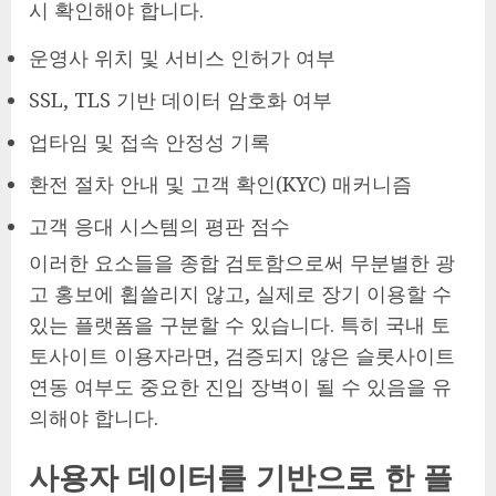
시 확인해야 합니다.
운영사 위치 및 서비스 인허가 여부
SSL, TLS 기반 데이터 암호화 여부
업타임 및 접속 안정성 기록
환전 절차 안내 및 고객 확인(KYC) 매커니즘
고객 응대 시스템의 평판 점수
이러한 요소들을 종합 검토함으로써 무분별한 광
고 홍보에 휩쓸리지 않고, 실제로 장기 이용할 수
있는 플랫폼을 구분할 수 있습니다. 특히 국내 토
토사이트 이용자라면, 검증되지 않은 슬롯사이트
연동 여부도 중요한 진입 장벽이 될 수 있음을 유
의해야 합니다.
사용자 데이터를 기반으로 한 플