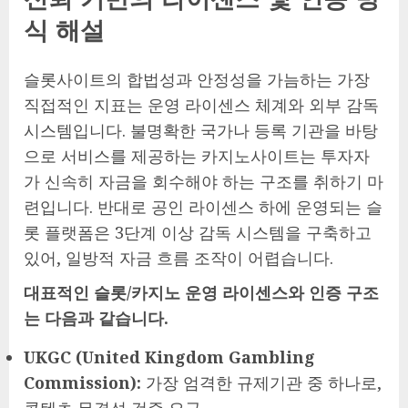
식 해설
슬롯사이트의 합법성과 안정성을 가늠하는 가장
직접적인 지표는 운영 라이센스 체계와 외부 감독
시스템입니다. 불명확한 국가나 등록 기관을 바탕
으로 서비스를 제공하는 카지노사이트는 투자자
가 신속히 자금을 회수해야 하는 구조를 취하기 마
련입니다. 반대로 공인 라이센스 하에 운영되는 슬
롯 플랫폼은 3단계 이상 감독 시스템을 구축하고
있어, 일방적 자금 흐름 조작이 어렵습니다.
대표적인 슬롯/카지노 운영 라이센스와 인증 구조
는 다음과 같습니다.
UKGC (United Kingdom Gambling
Commission):
가장 엄격한 규제기관 중 하나로,