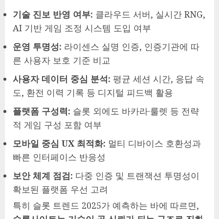
기술 진보 반영 여부:
클라우드 서버, 실시간 RNG,
AI 기반 게임 조정 시스템 도입 여부
운영 투명성:
라이센스 실명 인증, 인증기관에 따
른 사용자 보호 기준 비교
사용자 데이터 중심 분석:
평균 세션 시간, 응답 속
도, 환전 이력 기록 등 디지털 피드백 활용
플랫폼 구성력:
슬롯 외에도 바카라·룰렛 등 전략
적 게임 구성 포함 여부
모바일 중심 UX 최적화:
멀티 디바이스 호환성과
빠른 인터페이스 반응성
보안 체계 점검:
다중 인증 및 트랜잭션 투명성이
확보된 플랫폼 우선 고려
특히 슬롯 트렌드 2025가 예측하는 바에 따르면,
슬롯사이트는 기술이 곧 신뢰가 되는 구조로 진화