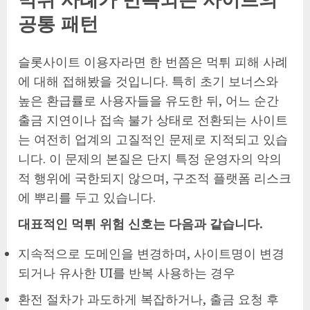
공통 패턴
슬롯사이트 이용자라면 한 번쯤은 먹튀 피해 사례
에 대해 접해봤을 것입니다. 특히 초기 보너스와
높은 환급률로 사용자들을 유도한 뒤, 어느 순간
출금 지연이나 접속 불가 상태로 전환되는 사이트
는 여전히 업계의 고질적인 문제로 지적되고 있습
니다. 이 문제의 본질은 단지 특정 운영자의 악의
적 행위에 국한되지 않으며, 구조적 플랫폼 리스크
에 뿌리를 두고 있습니다.
대표적인 먹튀 위험 신호는 다음과 같습니다.
지속적으로 도메인을 변경하며, 사이트명이 변경
되거나 유사한 UI를 반복 사용하는 경우
환전 절차가 과도하게 복잡하거나, 출금 요청 후