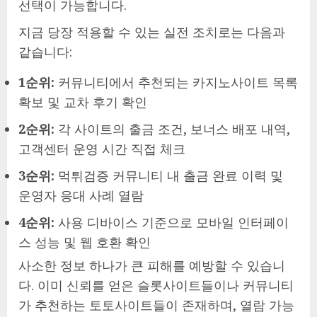
선택이 가능합니다.
지금 당장 적용할 수 있는 실전 조치로는 다음과
같습니다:
1순위:
커뮤니티에서 추천되는 카지노사이트 목록
확보 및 교차 후기 확인
2순위:
각 사이트의 출금 조건, 보너스 배포 내역,
고객센터 운영 시간 직접 체크
3순위:
먹튀검증 커뮤니티 내 출금 완료 이력 및
운영자 응대 사례 열람
4순위:
사용 디바이스 기준으로 모바일 인터페이
스 성능 및 웹 호환 확인
사소한 정보 하나가 큰 피해를 예방할 수 있습니
다. 이미 신뢰를 얻은 슬롯사이트들이나 커뮤니티
가 추천하는 토토사이트들이 존재하며, 열람 가능