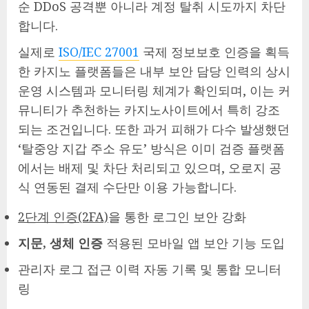
순 DDoS 공격뿐 아니라 계정 탈취 시도까지 차단
합니다.
실제로
ISO/IEC 27001
국제 정보보호 인증을 획득
한 카지노 플랫폼들은 내부 보안 담당 인력의 상시
운영 시스템과 모니터링 체계가 확인되며, 이는 커
뮤니티가 추천하는 카지노사이트에서 특히 강조
되는 조건입니다. 또한 과거 피해가 다수 발생했던
‘탈중앙 지갑 주소 유도’ 방식은 이미 검증 플랫폼
에서는 배제 및 차단 처리되고 있으며, 오로지 공
식 연동된 결제 수단만 이용 가능합니다.
2단계 인증(2FA)
을 통한 로그인 보안 강화
지문, 생체 인증
적용된 모바일 앱 보안 기능 도입
관리자 로그 접근 이력 자동 기록 및 통합 모니터
링