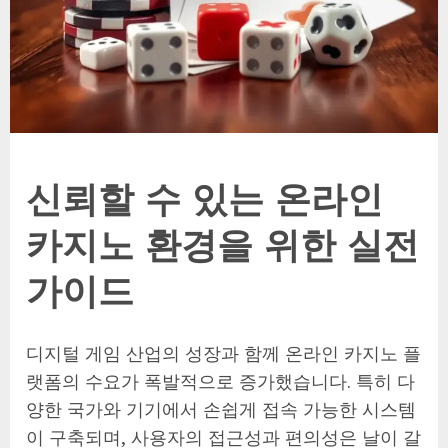
신뢰할 수 있는 온라인
카지노 환경을 위한 실전
가이드
디지털 게임 산업의 성장과 함께 온라인 카지노 플
랫폼의 수요가 폭발적으로 증가했습니다. 특히 다
양한 국가와 기기에서 손쉽게 접속 가능한 시스템
이 구축되며, 사용자의 접근성과 편의성은 날이 갈