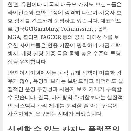
한편, 유럽이나 미국의 대규모 카지노 브랜드들은
라이선스와 보안 규정에 엄격히 따르며 사용자 보
호 장치를 견고하게 운영하고 있습니다. 대표적으
로 영국GC(Gambling Commission), 몰타
MGA, 필리핀 PAGCOR 등의 공식 라이선스를 보
유한 사이트들은 인증 기준이 명확하며 자금세탁
방지, 계정 실명 인증 등을 통해 높은 수준의 투명
성을 유지합니다.
반면 아시아권에서는 공식 규제 정책이 미흡한 경
우가 많아, 유명해 보이는 브랜드라고 하더라도 실
질적인 운영 투명성과 사용자 보호 기제가 부족할
수 있습니다. 결국, 마케팅의 화려함보다는 실질적
인 시스템과 관리 체계를 분석할 줄 아는 안목이
사용자에게 요구되는 시대가 되었습니다.
신뢰할 수 있는 카지노 플랫폼의