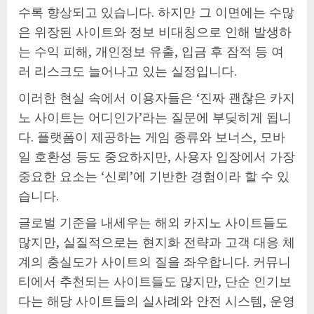
수록 향상되고 있습니다. 하지만 그 이면에는 수많
은 위장된 사이트와 정보 비대칭으로 인해 발생하
는 수익 피해, 개인정보 유출, 입금 후 잠적 등 여
러 리스크도 늘어나고 있는 실정입니다.
이러한 현실 속에서 이용자들은 ‘진짜 괜찮은 카지
노 사이트는 어디인가’라는 질문에 부딪히게 됩니
다. 플랫폼이 제공하는 게임 종류와 보너스, 모바
일 호환성 등도 중요하지만, 사용자 입장에서 가장
중요한 요소는 ‘신뢰’에 기반한 경험이라 할 수 있
습니다.
글로벌 기준을 내세우는 해외 카지노 사이트들도
많지만, 실질적으로는 현지화 전략과 고객 대응 체
계의 충실도가 사이트의 질을 좌우합니다. 커뮤니
티에서 추천되는 사이트들도 많지만, 단순 인기보
다는 해당 사이트들의 실사례와 안전 시스템, 운영