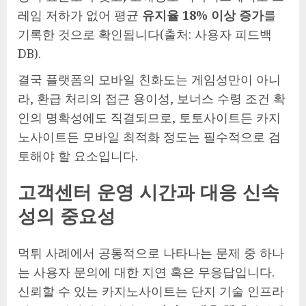
레임 저하가 없어 평균
유지율 18% 이상 증가
를
기록한 것으로 확인됩니다(출처: 사용자 피드백
DB).
결국 플랫폼의 모바일 친화도는 게임성만이 아니
라, 환급 처리의 접근 용이성, 보너스 수령 조건 확
인의 명확성에도 직결되므로, 토토사이트든 카지
노사이트든 모바일 최적화 정도는 필수적으로 검
토해야 할 요소입니다.
고객센터 운영 시간과 대응 신속
성의 중요성
먹튀 사례에서 공통적으로 나타나는 문제 중 하나
는 사용자 문의에 대한 지연 혹은 무응답입니다.
신뢰할 수 있는 카지노사이트는 단지 기술 인프라