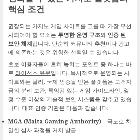
핵심 조건
권장되는 카지노 게임 사이트를 고를 때 가장 우선
시되어야 할 요소는
투명한 운영 구조
와
인증 된
보안 체계
입니다. 단순히 커뮤니티 추천이나 광고
에 의존하는 것은 위험한 선택일 수 있습니다.
초보 이용자들이 흔히 놓치는 포인트 중 하나는 바
로
라이선스 유무
입니다. 묵시적으로 운영되는 사
이트와는 달리, 국제 인증을 받은 플랫폼은 고객자
금의 분리 보관, 책임감 있는 게임 가이드라인, 일
정 수준 이상의 기술적 보안 시스템을 갖추고 있습
니다. 대표 인증 기관은 다음과 같습니다:
MGA (Malta Gaming Authority)
– 극도로 치
밀한 심사 과정을 거쳐 발급