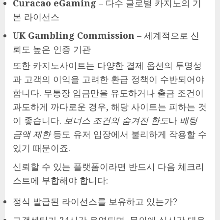
Curacao eGaming
– 다수 글로벌 카지노의 기
본 라이선스
UK Gambling Commission
– 세계적으로 신
뢰도 높은 인증 기관
또한 카지노사이트는 다양한 결제 옵션의 투명성
과 고객의 이익을 고려한 환급 정책이 수반되어야
합니다. 무통장 입금만을 유도하거나 출금 조건이
과도하게 까다로운 경우, 해당 사이트는 피하는 것
이 좋습니다.
보너스 조건의 숨겨진 한도
나
배팅
금액 제한
등도 유저 입장에서 불리하게 작용할 수
있기 때문이죠.
신뢰할 수 있는 플랫폼이라면 반드시 다음 체크리
스트에 부합해야 합니다:
정식 발급된 라이선스를 보유하고 있는가?