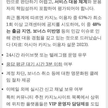
만으로 판단하기 어렵고,
서비스 대응 체계
와 운용
자의 책임성까지 포함하여 평가되어야 합니다.
최근 통계에 따르면 카지노 이용자 중 63%가 최소
1회 이상 고객센터에 공지를 시도하며, 이 중
48%
는 출금 지연, 보너스 미반영
등의 민감 이슈로 인
해 관련 대응 경험을 갖고 있는 것으로 드러났습니
다 (자료: 아시아 카지노 이용자 설문 2023).
24시간 라이브챗 또는 텔레그램 운영 유무
응답 평균 대기 시간 3분 이하
여부
계정 차단, 보너스 취소 등에 대한 명문화된 클레
임 절차 제공
이메일 외에 실시간 신고 채널 보유 여부
특히 커뮤니티 추천 카지노사이트 목록에서 상위
에 위치한 플랫폼들은
VIP 운영자 담당제
를 도입