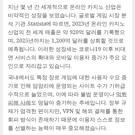
지난 몇 년 간 세계적으로 온라인 카지노 산업은
비약적인 성장을 보였습니다. 글로벌 게임 시장 분
석 기관
Statista
에 따르면, 2023년 온라인 카지노
산업의 전 세계 매출은 약 920억 달러를 기록했으
며, 2025년까지는 1,200억 달러를 상회할 것으로
예측됩니다. 이러한 성장세는 코로나19 이후 비대
면 서비스의 확대와 모바일 이용자 증가가 주요 요
인으로 자리잡고 있습니다.
국내에서도 특정 장르 게임에 대한 사용자 수요 증
가로 인해 암암리에 운영되는 사이트 수가 기하급
수적으로 늘었으며, 이에 따라 불법 운영이나
먹튀
피해 사례
도 덩달아 증가하는 추세입니다. 정부 규
제가 엄격한 편이지만, VPN 및 해외 결제를 통한
회피 방식이 존재하기 때문에 이용자 스스로 정보
를 선별하는 능력이 매우 중요해졌습니다.