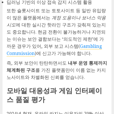
딥러닝 기반의 이상 접속 감지 시스템 활용
또한 슬롯사이트 또는 토토사이트 등 일반 유입량
이 많은 플랫폼에서는
계정 도용이나 보너스 악용
시도
에 대한 실시간 핫라인 구조가 갖춰져 있는지
도 중요합니다. 현금 전환이 불가능하거나 지연되
는 이슈는 보안 결함보다는 ‘의도적인 제한’에 가
까운 경우가 있어, 외부 보고 시스템(
Gambling
Commission
)에 신고가 가능해야 합니다.
즉, 외부 보안이 탄탄하면서도
내부 운영 통제까지
체계화된 구조
를 가진 플랫폼만이 이름 없는 카지
노사이트와 차별화된 신뢰를 얻습니다.
모바일 대응성과 게임 인터페이
스 품질 평가
2024년 현재, 온라인 카지노 이용자의 70% 이상