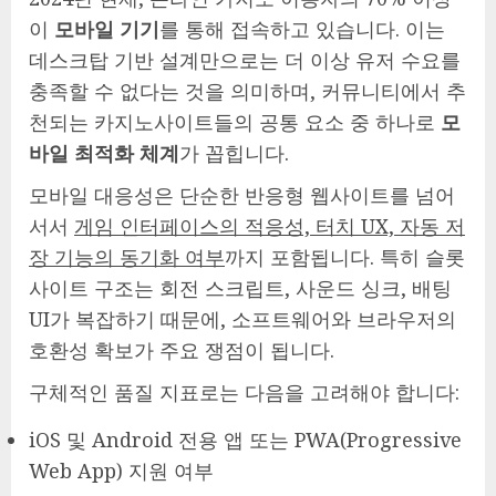
이
모바일 기기
를 통해 접속하고 있습니다. 이는
데스크탑 기반 설계만으로는 더 이상 유저 수요를
충족할 수 없다는 것을 의미하며, 커뮤니티에서 추
천되는 카지노사이트들의 공통 요소 중 하나로
모
바일 최적화 체계
가 꼽힙니다.
모바일 대응성은 단순한 반응형 웹사이트를 넘어
서서
게임 인터페이스의 적응성, 터치 UX, 자동 저
장 기능의 동기화 여부
까지 포함됩니다. 특히 슬롯
사이트 구조는 회전 스크립트, 사운드 싱크, 배팅
UI가 복잡하기 때문에, 소프트웨어와 브라우저의
호환성 확보가 주요 쟁점이 됩니다.
구체적인 품질 지표로는 다음을 고려해야 합니다:
iOS 및 Android 전용 앱 또는 PWA(Progressive
Web App) 지원 여부