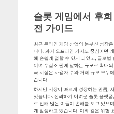
슬롯 게임에서 후회
전 가이드
최근 온라인 게임 산업의 눈부신 성장은
니다. 과거 오프라인 카지노 중심이던 게
해 손쉽게 접할 수 있게 되었고, 글로벌 
이며 수십조 원에 달하는 규모로 확대되
국 시장은 사용자 수와 거래 규모 모두
습니다.
하지만 시장이 빠르게 성장하는 만큼, 
있습니다. 신뢰하기 어려운 슬롯 플랫폼,
로 인해 많은 이들이 손해를 보고 있으며
게 발생하고 있습니다. 이와 같은 위험