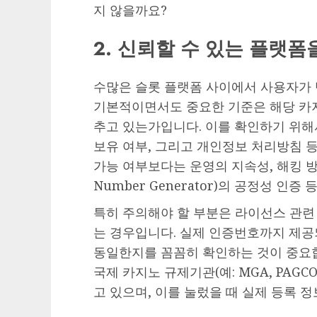
지 않을까요?
2. 신뢰할 수 있는 플랫
수많은 슬롯 플랫폼 사이에서 사용자가 
기본적이면서도 중요한 기준은 해당 카
추고 있는가입니다. 이를 확인하기 위해서
보유 여부, 그리고 개인정보 처리방침 
가능 여부보다는 운영의 지속성, 해킹 방지
Number Generator)의 공정성 
특히 주의해야 할 부분은 라이선스 관련 
는 경우입니다. 실제 인증번호까지 제공
동일한지를 꼼꼼히 확인하는 것이 중요
국제 카지노 규제기관(예: MGA, PAGC
고 있으며, 이를 눌렀을 때 실제 등록 