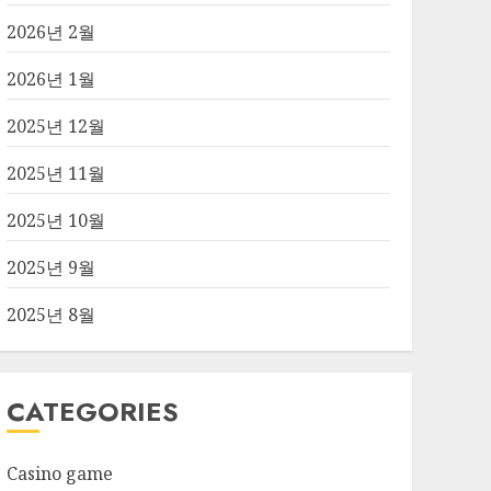
2026년 2월
2026년 1월
2025년 12월
2025년 11월
2025년 10월
2025년 9월
2025년 8월
CATEGORIES
Casino game