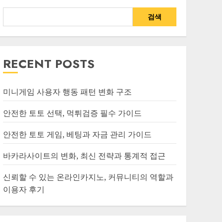
검색
RECENT POSTS
미니게임 사용자 행동 패턴 변화 구조
안전한 토토 선택, 먹튀검증 필수 가이드
안전한 토토 게임, 베팅과 자금 관리 가이드
바카라사이트의 변화, 최신 전략과 통계적 접근
신뢰할 수 있는 온라인카지노, 커뮤니티의 역할과
이용자 후기