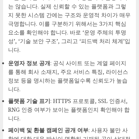
는 않습니다. 실제 신뢰할 수 있는 플랫폼과 그렇
지 못한 시스템 간에는 구조와 운영적 차이가 매우
극명합니다. 이를 구분하기 위해서는 3가지 핵심
요소를 확인해야 합니다. 바로 ‘운영 주체의 투명
성’, ‘기술 보안 구조’, 그리고 ‘피드백 처리 체계’입
니다.
운영자 정보 공개
: 공식 사이트 또는 계열 페이지
를 통해 회사 소재지, 주요 서비스 특징, 라이선스
정보 등을 명시하는 플랫폼일수록 신뢰도가 높습
니다.
플랫폼 기술 표기
: HTTPS 프로토콜, SSL 인증서,
RNG 인증 여부가 보이는 플랫폼인지 확인해야 합
니다.
페이백 및 환불 캠페인 공개 여부
: 사용자 불만 사
항에 대한 대응 방식이 명확히 기재된 곳이 상대적