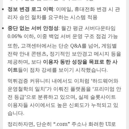
정보 변경 로그 이력
: 이메일, 휴대전화 변경 시 관
리자 승인 절차를 요구하는 시스템 적용
중단 없는 서버 안정성
: 월간 평균 서버다운타임
0.06% 이하, 이중 백업 서버 운영 구조 점검 가능
또한, 고객센터에서는 단순 Q&A를 넘어, 게임별
전략 안내 콘텐츠, 정기적인 보안경고 메시지 등을
제공하며, 보다
이용자 동반 성장을 목표로 한 사
이트
들이 점차 강세를 보이기 시작했습니다.
먹튀검증 커뮤니티 내에서도 이처럼 ‘하드웨어와
운영철학의 일치’가 이뤄진 플랫폼을 ‘프리미엄 안
전 등급’으로 분류하고 있으며, 실제 슬롯사이트
이용자들 사이에서도 높은 신뢰도가 누적되고 있
습니다.
정리하자면, 단순히 “.com” 주소나 화려한 UI로