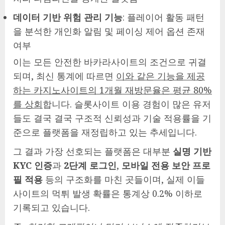
데이터 기반 위험 관리 기능
: 플레이어 활동 패턴
을 분석한 개인화 알림 및 페이싱 제어 옵션 존재
여부
이는 모든 안전한 바카라사이트의 조건으로 귀결
되며, 최신 통계에 따르면
이와 같은 기능을 제공
하는 카지노사이트의 1개월 재방문율은 평균 80%
를 상회
합니다. 슬롯사이트 이용 경험이 많은 유저
들도 결국 결국 구조적 신뢰성과 기술 적용률을 기
준으로 플랫폼을 재정립하고 있는 추세입니다.
그 결과 가장 선호되는 플랫폼은 대부분
실명 기반
KYC 인증
과
2단계 로그인
,
모바일 전용 보안 프로
필 적용
등의 구조화를 마친 곳들이며, 실제 이들
사이트의 먹튀 발생 확률은 통계상 0.2% 이하로
기록되고 있습니다.