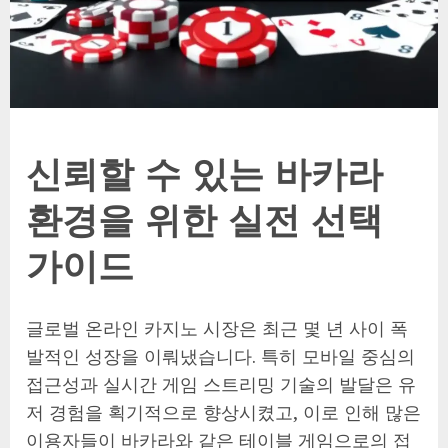
신뢰할 수 있는 바카라
환경을 위한 실전 선택
가이드
글로벌 온라인 카지노 시장은 최근 몇 년 사이 폭
발적인 성장을 이뤄냈습니다. 특히 모바일 중심의
접근성과 실시간 게임 스트리밍 기술의 발달은 유
저 경험을 획기적으로 향상시켰고, 이로 인해 많은
이용자들이 바카라와 같은 테이블 게임으로의 접