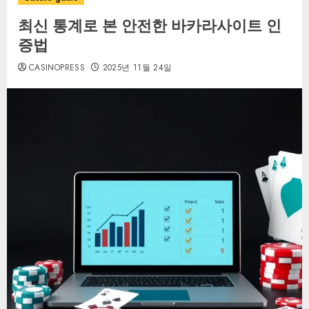
최신 통계로 본 안전한 바카라사이트 인
증법
CASINOPRESS
2025년 11월 24일