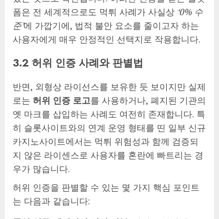
폼은 전 세계적으로도 먹튀 사례가 사실상
‘0% 수
준’
에 가깝기에, 법적 불안 요소를 줄이고자 하는
사용자에게 매우 안정적인 선택지로 작용합니다.
3.2 허위 인증 사례와 판별법
반면, 외형상 라이선스를 보유한 듯 보이지만 실제
로는
허위 인증 로고
를 사용하거나, 폐지된 기관의
옛 마크를 삽입하는 사례도 여전히 존재합니다. 특
히 슬롯사이트와의 연계 운영 형태를 띤 일부 신규
카지노사이트에서는 먹튀 위험성과 함께 검증되
지 않은 라이센스로 사용자를 혼란에 빠트리는 경
우가 많습니다.
허위 인증을 판별할 수 있는 몇 가지 핵심 포인트
는 다음과 같습니다: