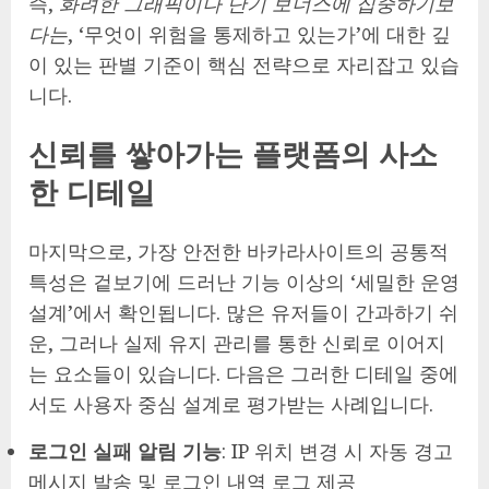
즉,
화려한 그래픽이나 단기 보너스에 집중하기보
다는
, ‘무엇이 위험을 통제하고 있는가’에 대한 깊
이 있는 판별 기준이 핵심 전략으로 자리잡고 있습
니다.
신뢰를 쌓아가는 플랫폼의 사소
한 디테일
마지막으로, 가장 안전한 바카라사이트의 공통적
특성은 겉보기에 드러난 기능 이상의 ‘세밀한 운영
설계’에서 확인됩니다. 많은 유저들이 간과하기 쉬
운, 그러나 실제 유지 관리를 통한 신뢰로 이어지
는 요소들이 있습니다. 다음은 그러한 디테일 중에
서도 사용자 중심 설계로 평가받는 사례입니다.
로그인 실패 알림 기능
: IP 위치 변경 시 자동 경고
메시지 발송 및 로그인 내역 로그 제공