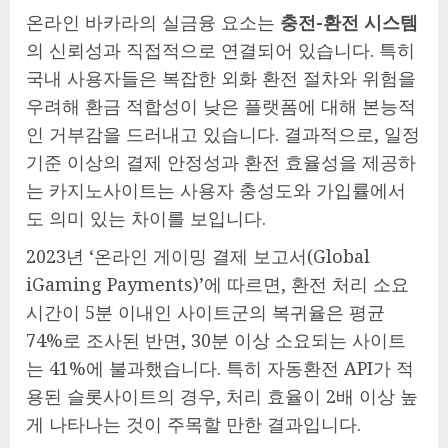
온라인 바카라의 실금융 요소는
충전-환전 시스템
의 신뢰성과 직접적으로 연결되어 있습니다. 특히
국내 사용자들은 복잡한 외화 환전 절차와 위험을
우려해 환금 적합성이 낮은 플랫폼에 대해 본능적
인 거부감을 드러내고 있습니다. 결과적으로, 일정
기준 이상의 결제 안정성과 환전 효율성을 제공하
는 카지노사이트는 사용자 충성도와 가입률에서
도 의미 있는 차이를 보입니다.
2023년 ‘온라인 게이밍 결제 보고서(Global
iGaming Payments)’에 따르면, 환전 처리 소요
시간이 5분 이내인 사이트군의 복귀율은 평균
74%로 조사된 반면, 30분 이상 소요되는 사이트
는 41%에 불과했습니다. 특히 자동환전 API가 적
용된 슬롯사이트의 경우, 처리 효율이 2배 이상 높
게 나타나는 것이 주목할 만한 결과입니다.