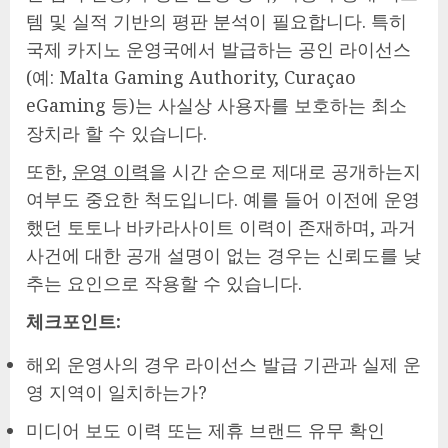
템 및 실적 기반의 평판 분석이 필요합니다. 특히
국제 카지노 운영국에서 발급하는 공인 라이선스
(예: Malta Gaming Authority, Curaçao
eGaming 등)는 사실상 사용자를 보호하는 최소
장치라 할 수 있습니다.
또한,
운영 이력
을 시간 순으로 제대로 공개하는지
여부도 중요한 척도입니다. 예를 들어 이전에 운영
했던 토토나 바카라사이트 이력이 존재하며, 과거
사건에 대한 공개 설명이 없는 경우는 신뢰도를 낮
추는 요인으로 작용할 수 있습니다.
체크포인트:
해외 운영사의 경우 라이선스 발급 기관과 실제 운
영 지역이 일치하는가?
미디어 보도 이력 또는 제휴 브랜드 유무 확인