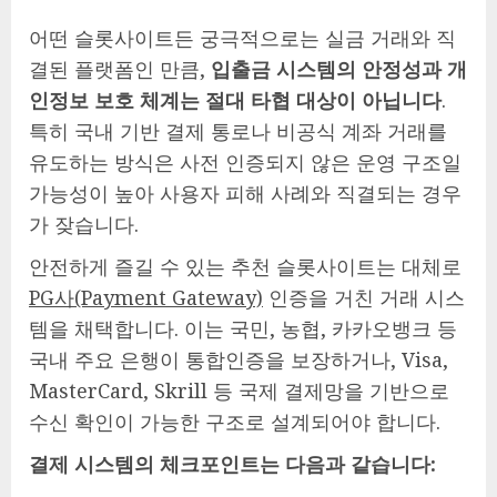
어떤 슬롯사이트든 궁극적으로는 실금 거래와 직
결된 플랫폼인 만큼,
입출금 시스템의 안정성과 개
인정보 보호 체계는 절대 타협 대상이 아닙니다
.
특히 국내 기반 결제 통로나 비공식 계좌 거래를
유도하는 방식은 사전 인증되지 않은 운영 구조일
가능성이 높아 사용자 피해 사례와 직결되는 경우
가 잦습니다.
안전하게 즐길 수 있는 추천 슬롯사이트는 대체로
PG사(Payment Gateway)
인증을 거친 거래 시스
템을 채택합니다. 이는 국민, 농협, 카카오뱅크 등
국내 주요 은행이 통합인증을 보장하거나, Visa,
MasterCard, Skrill 등 국제 결제망을 기반으로
수신 확인이 가능한 구조로 설계되어야 합니다.
결제 시스템의 체크포인트는 다음과 같습니다: