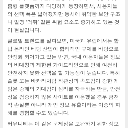
춤형 플랫폼까지 다양하게 등장하면서, 사용자들
의 선택 폭은 넓어졌지만 동시에 취약한 보안 구조
나 일명 ‘먹튀’ 같은 위험 요소도 증가하고 있는 것
이 현실입니다.
글로벌 트렌드를 살펴보면, 미국과 유럽에서는 합
법 온라인 베팅 산업이 합리적인 규제를 바탕으로
안정화 되어가고 있는 반면, 국내 이용자들은 정보
의 비대칭과 제한된 가이드라인으로 인해 여전히
안전하지 못한 선택을 할 가능성이 높습니다. 특히
슬롯 또는 바카라처럼 직관성과 속도감이 강한 게
임은 승패의 기대감이 심리를 자극하는 만큼, 안전
성을 검증하지 않은 사이트를 이용했을 경우 금전
적 손실뿐 아니라 개인 정보 유출이라는 이중의 피
해를 경험할 수도 있습니다.
커뮤니티는 이 같은 문제점을 보완하기 위한 정보