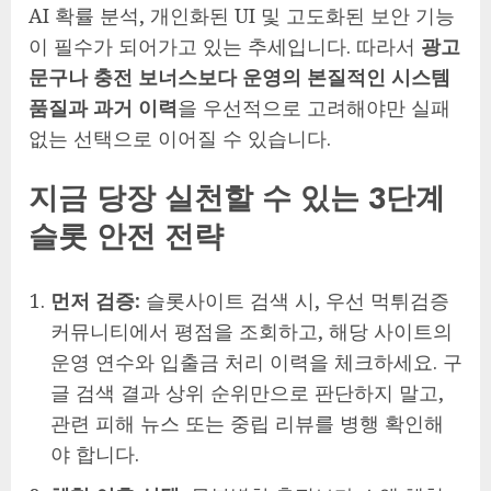
AI 확률 분석, 개인화된 UI 및 고도화된 보안 기능
이 필수가 되어가고 있는 추세입니다. 따라서
광고
문구나 충전 보너스보다 운영의 본질적인 시스템
품질과 과거 이력
을 우선적으로 고려해야만 실패
없는 선택으로 이어질 수 있습니다.
지금 당장 실천할 수 있는 3단계
슬롯 안전 전략
먼저 검증:
슬롯사이트 검색 시, 우선 먹튀검증
커뮤니티에서 평점을 조회하고, 해당 사이트의
운영 연수와 입출금 처리 이력을 체크하세요. 구
글 검색 결과 상위 순위만으로 판단하지 말고,
관련 피해 뉴스 또는 중립 리뷰를 병행 확인해
야 합니다.