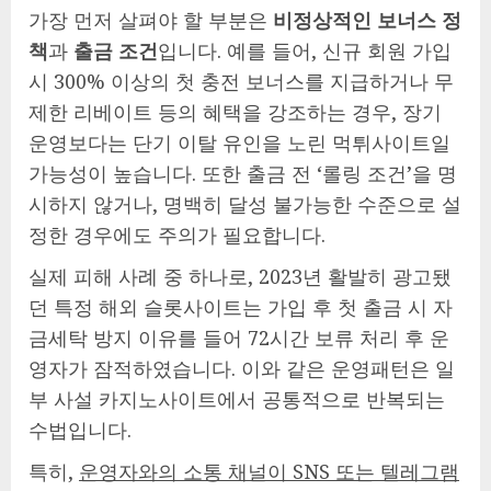
가장 먼저 살펴야 할 부분은
비정상적인 보너스 정
책
과
출금 조건
입니다. 예를 들어, 신규 회원 가입
시 300% 이상의 첫 충전 보너스를 지급하거나 무
제한 리베이트 등의 혜택을 강조하는 경우, 장기
운영보다는 단기 이탈 유인을 노린 먹튀사이트일
가능성이 높습니다. 또한 출금 전 ‘롤링 조건’을 명
시하지 않거나, 명백히 달성 불가능한 수준으로 설
정한 경우에도 주의가 필요합니다.
실제 피해 사례 중 하나로, 2023년 활발히 광고됐
던 특정 해외 슬롯사이트는 가입 후 첫 출금 시 자
금세탁 방지 이유를 들어 72시간 보류 처리 후 운
영자가 잠적하였습니다. 이와 같은 운영패턴은 일
부 사설 카지노사이트에서 공통적으로 반복되는
수법입니다.
특히,
운영자와의 소통 채널이 SNS 또는 텔레그램