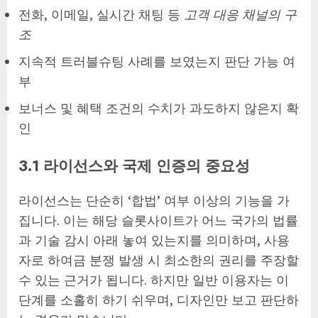
전화, 이메일, 실시간 채팅 등
고객 대응 채널의 구
조
지속적 트러블슈팅 사례를 보였는지 판단 가능 여
부
보너스 및 혜택 조건의 수치가 과도하지 않은지 확
인
3.1 라이선스와 국제 인증의 중요성
라이선스는 단순히 ‘합법’ 여부 이상의 기능을 가
집니다. 이는 해당 슬롯사이트가 어느 국가의 법률
과 기술 감시 아래 놓여 있는지를 의미하며, 사용
자로 하여금 분쟁 발생 시 최소한의 권리를 주장할
수 있는 근거가 됩니다. 하지만 일반 이용자는 이
단계를 소홀히 하기 쉬우며, 디자인만 보고 판단하