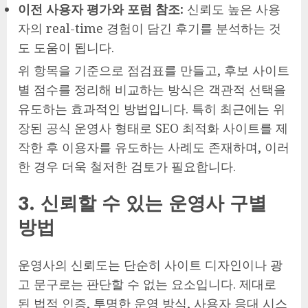
이전 사용자 평가와 포럼 참조:
신뢰도 높은 사용
자의 real-time 경험이 담긴 후기를 분석하는 것
도 도움이 됩니다.
위 항목을 기준으로 점검표를 만들고, 후보 사이트
별 점수를 정리해 비교하는 방식은 객관적 선택을
유도하는 효과적인 방법입니다. 특히 최근에는 위
장된 공식 운영사 형태로 SEO 최적화 사이트를 제
작한 후 이용자를 유도하는 사례도 존재하며, 이러
한 경우 더욱 철저한 검토가 필요합니다.
3. 신뢰할 수 있는 운영사 구별
방법
운영사의 신뢰도는 단순히 사이트 디자인이나 광
고 문구로는 판단할 수 없는 요소입니다. 제대로
된 법적 인증, 투명한 운영 방식, 사용자 응대 시스