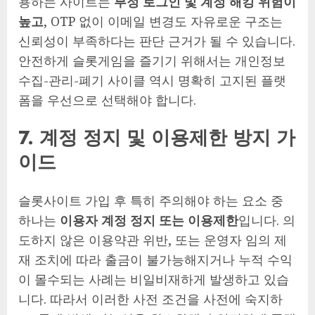
용하는 사이트는
부정 로그인 및 계정 해킹 위험이
높고
, OTP 없이 이메일 변경도 자유로운 구조는
신뢰성이 부족하다는 판단 근거가 될 수 있습니다.
안전하게 슬롯게임을 즐기기 위해서는 개인정보
수집-관리-폐기 사이클 역시 명확히 고지된 플랫
폼을 우선으로 선택해야 합니다.
7. 계정 정지 및 이용제한 방지 가
이드
슬롯사이트 가입 후 특히 주의해야 하는 요소 중
하나는
이용자 계정 정지 또는 이용제한
입니다. 의
도하지 않은 이용약관 위반, 또는 운영자 임의 제
재 조치에 따라 출금이 불가능해지거나 누적 수익
이 몰수되는 사례는 비일비재하게 발생하고 있습
니다. 따라서 이러한 사전 조건을 사전에 숙지하