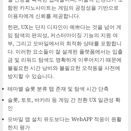
함된 카지노사이트는 게임의 공정성을 기반으로
이용자에게 신뢰를 제공합니다.
한편, UX는 단지 디자인이 예쁘다는 것을 넘어 게
임 탐색의 편의성, 커스터마이징 기능의 지원 여
부, 그리고 모바일에서의 최적화 상태를 포함합니
다. 이러한 요소들이 잘 설계된 플랫폼에서는 입출
금 및 리워드 탐색도 명확하게 이루어지기 때문에
불필요한 시간 낭비와 불필요한 오작동을 사전에
방지할 수 있습니다.
테마별 슬롯 분류 탭 존재 및 탐색 시간 단축
슬롯, 토토, 바카라 등 게임 간 전환 UX 일관성 확
인
모바일 앱 설치 유도보다는 WebAPP 적응이 원활
한지 평가