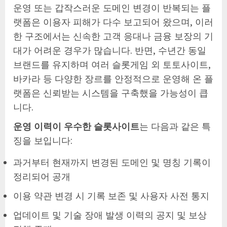
운영 또는 갑작스러운 도메인 변경이 반복되는 플
랫폼은 이용자 피해가 다수 보고되어 왔으며, 이러
한 구조에서는 신속한 고객 응대나 금융 보장의 기
대가 어려운 경우가 많습니다. 반면, 수년간 동일
브랜드를 유지하며 여러 슬롯게임 외 토토사이트,
바카라 등 다양한 장르를 안정적으로 운영해 온 플
랫폼은 신뢰받는 시스템을 구축했을 가능성이 큽
니다.
운영 이력이 우수한 슬롯사이트
는 다음과 같은 특
징을 보입니다:
과거부터 현재까지 변경된 도메인 및 명칭 기록이
정리되어 공개
이용 약관 변경 시 기록 보존 및 사용자 사전 통지
업데이트 및 기술 장애 발생 이력의 공지 및 보상