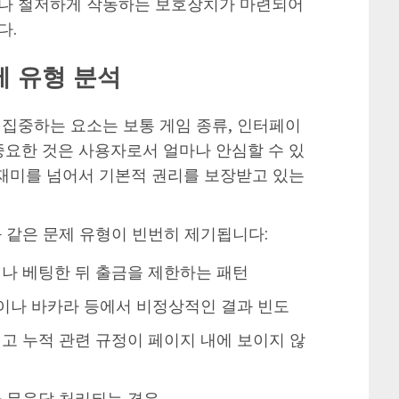
이나 철저하게 작동하는 보호장치가 마련되어
다.
제 유형 분석
 집중하는 요소는 보통 게임 종류, 인터페이
중요한 것은 사용자로서 얼마나 안심할 수 있
 재미를 넘어서 기본적 권리를 보장받고 있는
 같은 문제 유형이 빈번히 제기됩니다:
나 베팅한 뒤 출금을 제한하는 패턴
이나 바카라 등에서 비정상적인 결과 빈도
고 누적 관련 규정이 페이지 내에 보이지 않
 무응답 처리되는 경우