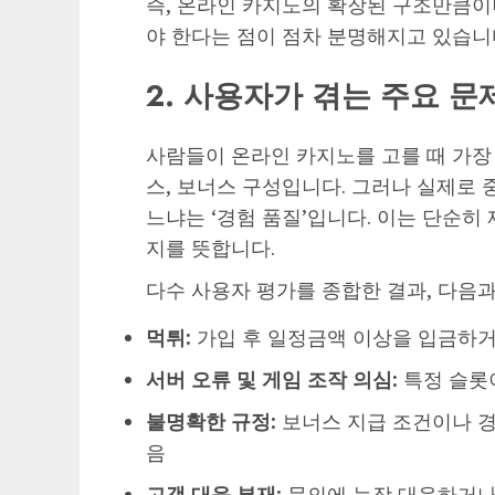
즉, 온라인 카지노의 확장된 구조만큼
야 한다는 점이 점차 분명해지고 있습니
2. 사용자가 겪는 주요 문
사람들이 온라인 카지노를 고를 때 가장
스, 보너스 구성입니다. 그러나 실제로 
느냐는 ‘경험 품질’입니다. 이는 단순히
지를 뜻합니다.
다수 사용자 평가를 종합한 결과, 다음과
먹튀:
가입 후 일정금액 이상을 입금하거
서버 오류 및 게임 조작 의심:
특정 슬롯
불명확한 규정:
보너스 지급 조건이나 경
음
고객 대응 부재:
문의에 늦장 대응하거나