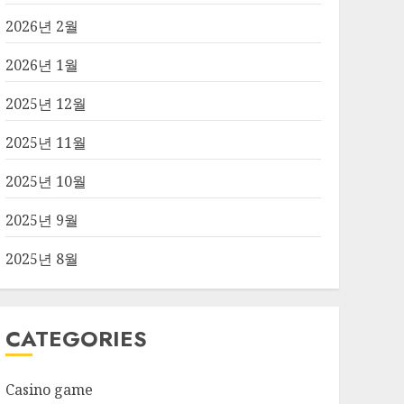
2026년 2월
2026년 1월
2025년 12월
2025년 11월
2025년 10월
2025년 9월
2025년 8월
CATEGORIES
Casino game