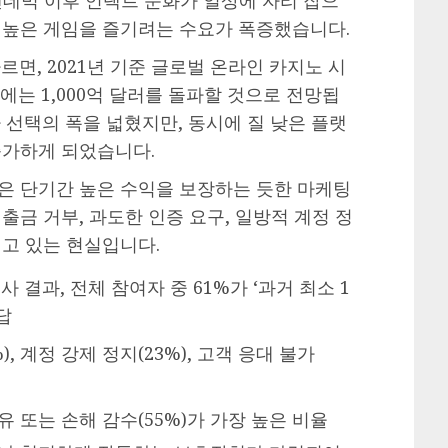
팬데믹 이후 언택트 문화가 일상에 자리 잡으
 높은 게임을 즐기려는 수요가 폭증했습니다.
따르면, 2021년 기준 글로벌 온라인 카지노 시
년에는 1,000억 달러를 돌파할 것으로 전망됩
 선택의 폭을 넓혔지만, 동시에 질 낮은 플랫
증가하게 되었습니다.
은 단기간 높은 수익을 보장하는 듯한 마케팅
출금 거부, 과도한 인증 요구, 일방적 계정 정
되고 있는 현실입니다.
 결과, 전체 참여자 중 61%가 ‘과거 최소 1
답
, 계정 강제 정지(23%), 고객 응대 불가
 또는 손해 감수(55%)가 가장 높은 비율