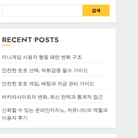
검색
RECENT POSTS
미니게임 사용자 행동 패턴 변화 구조
안전한 토토 선택, 먹튀검증 필수 가이드
안전한 토토 게임, 베팅과 자금 관리 가이드
바카라사이트의 변화, 최신 전략과 통계적 접근
신뢰할 수 있는 온라인카지노, 커뮤니티의 역할과
이용자 후기