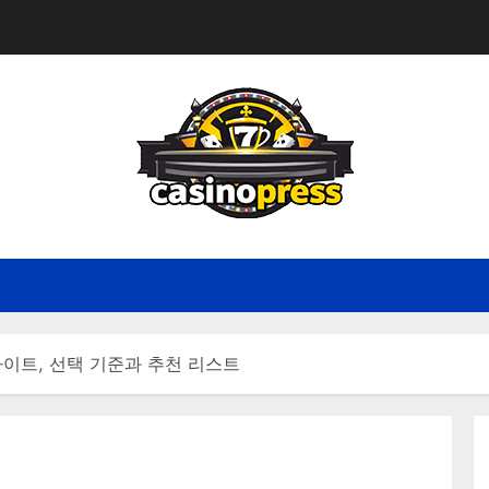
이트, 선택 기준과 추천 리스트