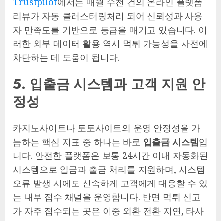
Trustpilot
에서는 매월 수천 건의 온라인 플랫폼
리뷰가 자동 클러스터링처리 되어 신뢰성과 사용
자 만족도를 기반으로 등급을 매기고 있습니다. 이
러한 외부 데이터 활용 역시 먹튀 가능성을 사전에
차단하는 데 도움이 됩니다.
5. 입출금 시스템과 고객 지원 안
정성
카지노사이트나 토토사이트의 운영 안정성을 가
늠하는 핵심 지표 중 하나는 바로
입출금 시스템
입
니다. 안전한 플랫폼은 보통 24시간 이내 자동화된
시스템으로 입금과 출금 처리를 지원하며, 시스템
오류 발생 시에도 신속하게 고객에게 대응할 수 있
는 내부 접수 채널을 운영합니다. 반면 먹튀 신고
가 자주 접수되는 곳은 이중 외환 전환 지연, 타사