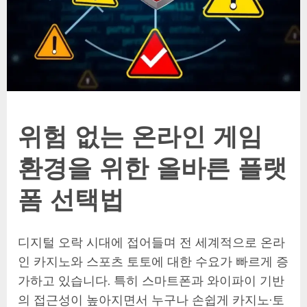
위험 없는 온라인 게임
환경을 위한 올바른 플랫
폼 선택법
디지털 오락 시대에 접어들며 전 세계적으로 온라
인 카지노와 스포츠 토토에 대한 수요가 빠르게 증
가하고 있습니다. 특히 스마트폰과 와이파이 기반
의 접근성이 높아지면서 누구나 손쉽게 카지노·토