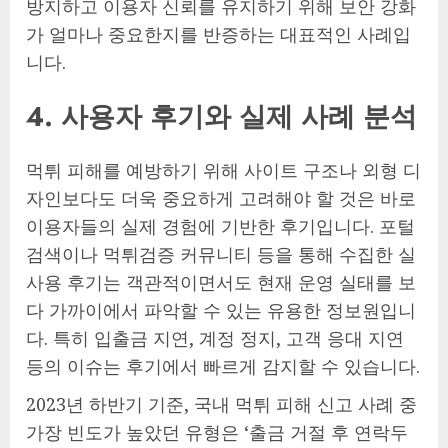
방지하고 이용자 신뢰를 유지하기 위해 보안 강화
가 얼마나 중요한지를 반증하는 대표적인 사례입
니다.
4. 사용자 후기와 실제 사례 분석
먹튀 피해를 예방하기 위해 사이트 구조나 외형 디
자인보다도 더욱 중요하게 고려해야 할 것은 바로
이용자들의 실제 경험에 기반한 후기입니다. 포털
검색이나 먹튀검증 커뮤니티 등을 통해 수집한 실
사용 후기는 객관적이면서도 현재 운영 실태를 보
다 가까이에서 파악할 수 있는 유용한 정보원입니
다. 특히 입출금 지연, 계정 정지, 고객 응대 지연
등의 이슈는 후기에서 빠르게 감지할 수 있습니다.
2023년 하반기 기준, 국내 먹튀 피해 신고 사례 중
가장 빈도가 높았던 유형은 ‘출금 거절 후 연락두