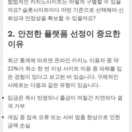
합법적인 카지노사이트는 어떻게 구별할 수 있을
까요? 슬롯사이트마다 어떤 기준으로 선택해야 신
뢰성과 안정성을 확보할 수 있을까요?
2. 안전한 플랫폼 선정이 중요한
이유
최근 통계에 따르면 온라인 카지노 이용자 중 약
22%가 최소 한 번 이상 사이트 이용 중 피해를 입
은 경험이 있다고 보고된 바 있습니다. 구체적인
사례로는 다음과 같은 유형이 있습니다.
입금은 즉시 반영되나 출금이 며칠간 지연되다 결
국 거부
게임 중 접속 오류 또는 서버 멈춤 현상으로 인한
금액 손실