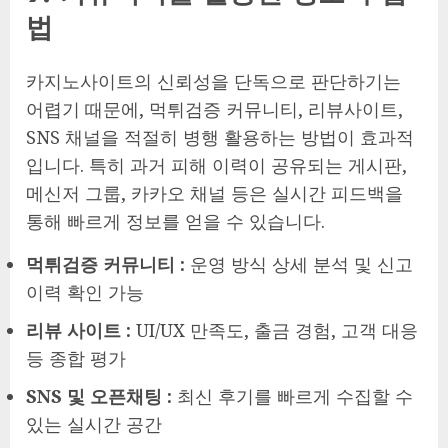
법
카지노사이트의 신뢰성을 단독으로 판단하기는
어렵기 때문에, 먹튀검증 커뮤니티, 리뷰사이트,
SNS 채널을 적절히 병행 활용하는 방법이 효과적
입니다. 특히 과거 피해 이력이 공유되는 게시판,
메신저 그룹, 카카오 채널 등은 실시간 피드백을
통해 빠르게 정보를 얻을 수 있습니다.
먹튀검증 커뮤니티 :
운영 방식 상세 분석 및 신고
이력 확인 가능
리뷰 사이트 :
UI/UX 만족도, 출금 경험, 고객 대응
등 종합 평가
SNS 및 오픈채팅 :
최신 후기를 빠르게 수집할 수
있는 실시간 공간