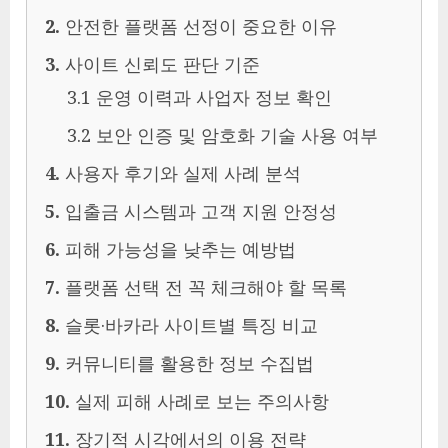
2.
안전한 플랫폼 선정이 중요한 이유
3.
사이트 신뢰도 판단 기준
3.1 운영 이력과 사업자 정보 확인
3.2 보안 인증 및 암호화 기술 사용 여부
4.
사용자 후기와 실제 사례 분석
5.
입출금 시스템과 고객 지원 안정성
6.
피해 가능성을 낮추는 예방법
7.
플랫폼 선택 전 꼭 체크해야 할 목록
8.
슬롯·바카라 사이트별 특징 비교
9.
커뮤니티를 활용한 정보 수집법
10.
실제 피해 사례로 보는 주의사항
11.
장기적 시각에서의 이용 전략