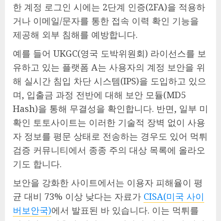
한 계정 로그인 시에는 2단계 인증(2FA)을 적용하
거나 이메일/문자를 통한 접속 이력 확인 기능을
제공해 외부 침해를 예방합니다.
예를 들어 UKGC(영국 도박위원회) 라이선스를 보
유하고 있는 플랫폼 A는 사용자의 계정 보안을 위
해 실시간 침입 차단 시스템(IPS)을 도입하고 있으
며, 입출금 과정 전반에 대해 보안 모듈(MD5
Hash)을 통해 무결성을 확인합니다. 반면, 일부 미
확인 토토사이트는 이러한 기술적 장벽 없이 사용
자 정보를 평문 상태로 전송하는 경우도 있어 먹튀
검증 커뮤니티에서 종종 주의 대상 목록에 올라오
기도 합니다.
보안을 강화한 사이트에서는 이용자 피해율이 평
균 대비 73% 이상 낮다는 자료가
CISA(미국 사이
버보안국)
에서 발표된 바 있습니다. 이는 먹튀를