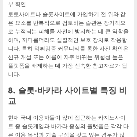
부 확인
토토사이트나 슬롯사이트에 가입하기 전 위와 같
은 요소를 반복적으로 검토하는 습관은 장기적으
로 누적되는 피해를 사전에 방지하는 데 큰 역할을
하며, 까다롭더라도 실질적인 보호 장치로 작용합
니다. 특히 먹튀검증 커뮤니티를 통한 사전 확인은
신규 개설 또는 이름이 자주 바뀌는 위험성 높은
플랫폼을 배제하는 데 가장 신속한 참고자료가 됩
니다.
8. 슬롯·바카라 사이트별 특징 비
교
현재 국내 이용자들이 많이 접근하는 카지노사이
트 중 슬롯게임과 바카라 중심의 플랫폼은 각각 다
른 이용 목적과 기술 구성을 갖고 있는 경우가 많