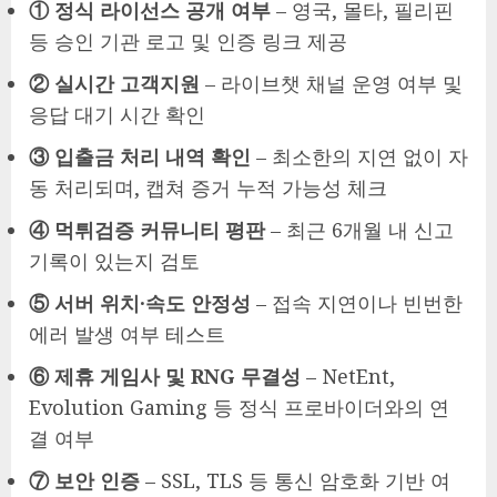
① 정식 라이선스 공개 여부
– 영국, 몰타, 필리핀
등 승인 기관 로고 및 인증 링크 제공
② 실시간 고객지원
– 라이브챗 채널 운영 여부 및
응답 대기 시간 확인
③ 입출금 처리 내역 확인
– 최소한의 지연 없이 자
동 처리되며, 캡쳐 증거 누적 가능성 체크
④ 먹튀검증 커뮤니티 평판
– 최근 6개월 내 신고
기록이 있는지 검토
⑤ 서버 위치·속도 안정성
– 접속 지연이나 빈번한
에러 발생 여부 테스트
⑥ 제휴 게임사 및 RNG 무결성
– NetEnt,
Evolution Gaming 등 정식 프로바이더와의 연
결 여부
⑦ 보안 인증
– SSL, TLS 등 통신 암호화 기반 여