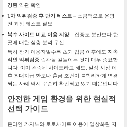
경된 약관 확인
1차 먹튀검증 후 단기 테스트
– 소금액으로 운영
전 과정 테스트 필요
복수 사이트 비교 이용 지양
– 집중도 분산보다 한
곳에 대한 심층 분석 우선
특히 장기 이용자일수록 초기 입금 이후에도
지속
적인 먹튀검증
습관을 길들이는 것이 매우 중요합
니다. 이미 검증된 사이트라고 해도, 일정 시점 이
후 최대지급 한도나 출금 조건이 불합리하게 변경
되는 사례 역시 꾸준히 확인되고 있기 때문입니다.
안전한 게임 환경을 위한 현실적
선택 가이드
온라인 카지노와 토토사이트 이용이 일상화된 지