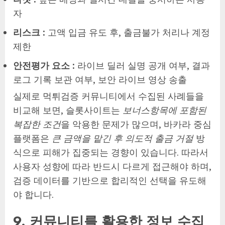
자
리스크 :
고액 입금 유도 후, 출금불가 처리나 계정
제한
안전평가 요소 :
라이브 딜러 실명 공개 여부, 결과
로그 기록 보관 여부, 보안 라이브 영상 송출
실제로 먹튀검증 커뮤니티에서 수집된 사례들을
비교해 보면, 슬롯사이트는
보너스항목에 포함된
복잡한 조건
을 악용한 문제가 많으며, 바카라 중심
플랫폼은
큰 금액을 맡긴 후 의도적 출금 거절
방
식으로 피해가 집중되는 경향이 있습니다. 따라서
사용자 성향에 따라 반드시 다르게 접근해야 하며,
검증 데이터를 기반으로 합리적인 선택을 유도해
야 합니다.
9. 커뮤니티를 활용한 정보 수집