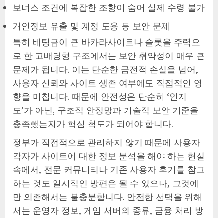
보너스 조건에 복잡한 조항이 숨어 실제 수령 불가
개인정보 유출 및 계정 도용 등 보안 문제
특히 베팅금이 큰 바카라사이트나 슬롯을 주력으
로 한 고배당형 구조에서는 보안 취약성이 매우 큰
문제가 됩니다. 이는 단순한 금전적 손실을 넘어,
사용자 신뢰와 사이트 생존 여부에도 직접적인 영
향을 미칩니다. 때문에 안전성은 단순히 ‘인지
도’가 아닌, 구조적 안정망과 기술적 보안 기준을
충족했는지가 핵심 척도가 되어야 합니다.
정부가 직접적으로 관리하지 않기 때문에 사용자
각자가 사이트에 대한 정보 분석을 해야 하는 현실
속에서, 전문 커뮤니티나 기존 사용자 후기를 참고
하는 것도 일시적인 방편은 될 수 있으나, 그것에
만 의존해서는 불충분합니다. 안전한 선택을 위해
서는 운영자 정보, 게임 서버의 종류, 금융 처리 방