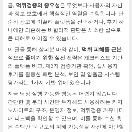
금,
먹튀검증의 중요성
은 무엇보다 사용자의 자산
과 정보 보호에서 핵심적인 역할을 수행합니다. 단
순히 광고에 이끌려 플랫폼을 선택하거나, 후기 하
나에만 의존하는 비합리적 판단은 사소한 실수로
큰 피해로 이어질 수 있습니다.
이 글을 통해 살펴본 바와 같이,
먹튀 피해를 근본
적으로 줄이기 위한 실전 전략
은 체크리스트 기반
의 플랫폼 비교, 제3자 검증기관 확인, 실사용자
후기를 활용한 패턴 분석, 보안 및 입출금 시스템
평가라는 4가지 기반 위에 있습니다.
지금 당장 실행 가능한 행동은 어렵지 않습니다.
간단한 몇 분의 시간만 투자해도 사용하려는 카지
노사이트의 구조, 운영자 정보, 먹튀검증 커뮤니티
내 피드백을 확인할 수 있으며, 이를 통해 수십 혹
은 수백만 원 규모의 피해 가능성을 사전에 차단할