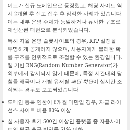
이트가 신규 도메인으로 등장했고, 해당 사이트 역
시 2개월 후 신고 접수 후 잠적한 사례가 있습니다.
이는 내부 운영 주체가 동일하거나 유사한 구조로
재생산된 패턴으로 분석되었습니다.
특히 자율 운영 슬롯사이트의 경우, RTP 설정을
투명하게 공개하지 않으며, 사용자에게 불리한 확
률 구조를 인위적으로 조절할 수 있는 환경입니다.
웹 기반 RNG(Random Number Generator)가
외부에서 감시되지 않기 때문에, 특정 시간대의 당
첨률 왜곡이나 개별 유저별
패턴 차단
이 실시간 조
작되는 경우도 보고되었습니다.
도메인 등록 연한이 6개월 미만일 경우, 자급 라이
선스 사이트 비율 80% 이상
실 사용자 후기 500건 이상인 플랫폼 중 자율사이
트의 평균 출금 반영률 61% 이하