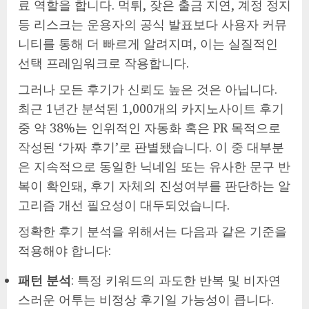
료 역할을 합니다. 먹튀, 잦은 출금 지연, 계정 정지
등 리스크는 운용자의 공식 발표보다 사용자 커뮤
니티를 통해 더 빠르게 알려지며, 이는 실질적인
선택 프레임워크로 작용합니다.
그러나 모든 후기가 신뢰도 높은 것은 아닙니다.
최근 1년간 분석된 1,000개의 카지노사이트 후기
중 약 38%는 인위적인 자동화 혹은 PR 목적으로
작성된 ‘가짜 후기’로 판별됐습니다. 이 중 대부분
은 지속적으로 동일한 닉네임 또는 유사한 문구 반
복이 확인돼, 후기 자체의 진성여부를 판단하는 알
고리즘 개선 필요성이 대두되었습니다.
정확한 후기 분석을 위해서는 다음과 같은 기준을
적용해야 합니다:
패턴 분석
: 특정 키워드의 과도한 반복 및 비자연
스러운 어투는 비정상 후기일 가능성이 큽니다.