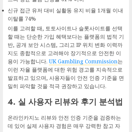
신규 접근 유저 대비 실활동 유지 비율 1개월 이내
이탈률 74%
이를 고려할 때, 토토사이트나 슬롯사이트를 선택
할 때는 단순한 가입 혜택보다는 플랫폼의 법적 기
반, 공개 보안 시스템, 그리고 IP 위치 변화 이력까
지도 종합적으로 고려해야 장기적으로 안전한 이
용이 가능합니다.
UK Gambling Commission
는
이런 자율 플랫폼에 대한 위험 경고를 지속적으로
발표하고 있으며, 사용자들이 안전 인증 기준을 면
밀히 파악할 것을 적극 권장하고 있습니다.
4. 실 사용자 리뷰와 후기 분석법
온라인카지노 리뷰와 안전 인증 기준을 검증하는
데 있어 실제 사용자 경험은 매우 강력한 참고 자