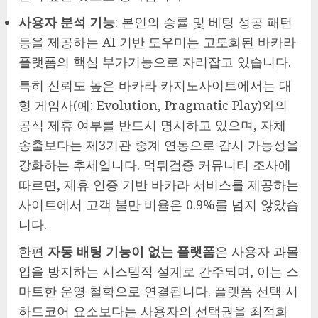
사용자 분석 기능
: 본인의 승률 및 베팅 성공 패턴
등을 제공하는 AI 기반 도우미는 고도화된 바카라
플랫폼의 핵심 부가기능으로 자리잡고 있습니다.
특히 신뢰도 높은 바카라 카지노사이트에서는 대
형 게임사(예: Evolution, Pragmatic Play)와의
공식 제휴 여부를 반드시 명시하고 있으며, 자체
송출보다는 제3기관 중계 연동으로 감시 가능성을
강화하는 추세입니다. 먹튀검증 커뮤니티 조사에
따르면, 제휴 인증 기반 바카라 서비스를 제공하는
사이트에서 고객 불만 비율은 0.9%를 넘지 않았습
니다.
한편
자동 배팅 기능이 없는 플랫폼
은 사용자 과몰
입을 방지하는 시스템적 설계로 간주되며, 이는 스
마트한 운영 철학으로 연결됩니다. 플랫폼 선택 시
하드코어 요소보다는 사용자의 선택권을 최적화