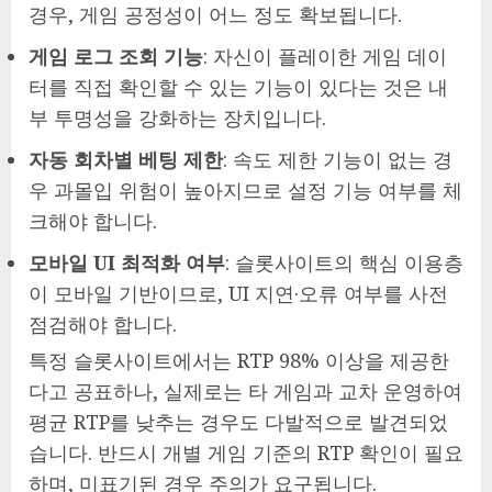
경우, 게임 공정성이 어느 정도 확보됩니다.
게임 로그 조회 기능
: 자신이 플레이한 게임 데이
터를 직접 확인할 수 있는 기능이 있다는 것은 내
부 투명성을 강화하는 장치입니다.
자동 회차별 베팅 제한
: 속도 제한 기능이 없는 경
우 과몰입 위험이 높아지므로 설정 기능 여부를 체
크해야 합니다.
모바일 UI 최적화 여부
: 슬롯사이트의 핵심 이용층
이 모바일 기반이므로, UI 지연·오류 여부를 사전
점검해야 합니다.
특정 슬롯사이트에서는 RTP 98% 이상을 제공한
다고 공표하나, 실제로는 타 게임과 교차 운영하여
평균 RTP를 낮추는 경우도 다발적으로 발견되었
습니다. 반드시 개별 게임 기준의 RTP 확인이 필요
하며, 미표기된 경우 주의가 요구됩니다.