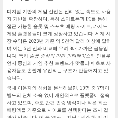
디지털 기반의 게임 산업은 전례 없는 속도로 사용
자 기반을 확장하며, 특히 스마트폰과 PC를 통해
접근 가능한 슬롯 및 스포츠 베팅 사이트, 카지노
게임 플랫폼들이 크게 성장하고 있습니다. 세계 시
장 수익은 2023년 기준 약 9천억 달러 이상에 달하
며 이는 5년 전과 비교해 무려 3배 가까운 급등입
니다. 특히
슬롯 중심의 간편 인터페이스
와
인플루
언서 중심의 게임 추천 트렌드
가 맞물리며 초보 사
용자들도 손쉽게 유입되는 구조가 만들어지고 있
습니다.
국내 이용자의 성향을 분석해보면, 10명 중 7명이
별도의 단체 소속 없이 개인적으로 플랫폼에 접속
하고 있으며, 주로 간편 인증 방식이나 적은 최소
베팅액을 기준으로 사이트를 선택한다는 조사 결
과가 있습니다. 이 중 30%는 지난 1년간 한 번 이