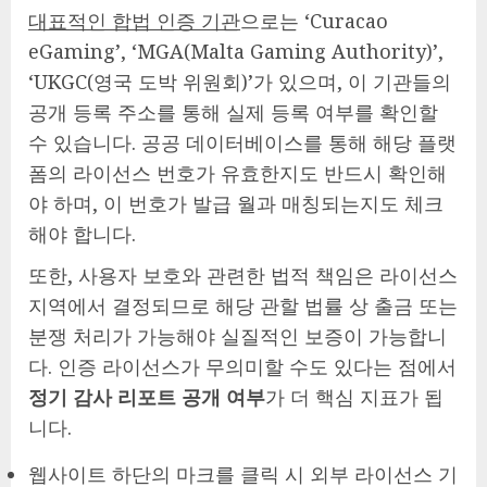
대표적인 합법 인증 기관
으로는 ‘Curacao
eGaming’, ‘MGA(Malta Gaming Authority)’,
‘UKGC(영국 도박 위원회)’가 있으며, 이 기관들의
공개 등록 주소를 통해 실제 등록 여부를 확인할
수 있습니다. 공공 데이터베이스를 통해 해당 플랫
폼의 라이선스 번호가 유효한지도 반드시 확인해
야 하며, 이 번호가 발급 월과 매칭되는지도 체크
해야 합니다.
또한, 사용자 보호와 관련한 법적 책임은 라이선스
지역에서 결정되므로 해당 관할 법률 상 출금 또는
분쟁 처리가 가능해야 실질적인 보증이 가능합니
다. 인증 라이선스가 무의미할 수도 있다는 점에서
정기 감사 리포트 공개 여부
가 더 핵심 지표가 됩
니다.
웹사이트 하단의 마크를 클릭 시 외부 라이선스 기