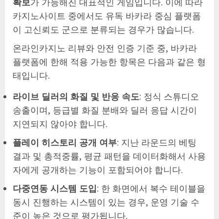
확보
가 가능해진 대표적인 게임입니다. 이에 따라
카지노사이트 중에서도 유독 바카라 중심 플랫폼
이 고신뢰도 군으로 분류되는 경우가 많습니다.
온라인카지노 리뷰와 안전 인증 기준 중, 바카라
플랫폼에 한해 적용 가능한 항목은 다음과 같은 형
태입니다.
라이브 딜러의 화질 및 반응 속도
: 정식 스튜디오
송출이며, 등급별 화질 분배와 딜러 응답 시간이
지연되지 않아야 합니다.
플레이 히스토리 공개 여부
: 지난 라운드의 베팅
결과 및 총적중률, 평균 패턴을 데이터화해서 사용
자에게 공개하는 기능이 포함되어야 합니다.
다중연동 시스템 도입
: 한 화면에서 복수 테이블을
동시 진행하는 시스템이 있는 경우, 운영 기술 수
준이 높은 것으로 평가됩니다.