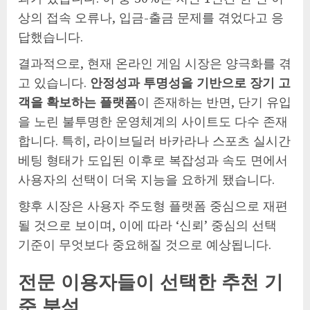
상의 접속 오류나, 입금-출금 문제를 겪었다고 응
답했습니다.
결과적으로, 현재 온라인 게임 시장은 양극화를 겪
고 있습니다.
안정성과 투명성을 기반으로 장기 고
객을 확보하는 플랫폼
이 존재하는 반면, 단기 유입
을 노린 불투명한 운영체계의 사이트도 다수 존재
합니다. 특히, 라이브딜러 바카라나 스포츠 실시간
베팅 형태가 도입된 이후로 복잡성과 속도 면에서
사용자의 선택이 더욱 지능을 요하게 됐습니다.
향후 시장은 사용자 주도형 플랫폼 중심으로 재편
될 것으로 보이며, 이에 따라 ‘신뢰’ 중심의 선택
기준이 무엇보다 중요해질 것으로 예상됩니다.
전문 이용자들이 선택한 추천 기
준 분석