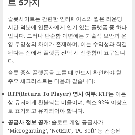
트 5가지
슬롯사이트는 간편한 인터페이스와 짧은 라운딩
시간 덕분에 입문자에게 인기 있는 플랫폼 중 하나
입니다. 그러나 단순함 이면에는 기술적 보안과 운
영 투명성의 차이가 존재하며, 이는 수익성과 직결
된다는 점에서 플랫폼 선택 시 신중함이 요구됩니
다.
슬롯 중심 플랫폼을 고를 때 반드시 확인해야 할
주요 체크리스트는 다음과 같습니다:
RTP(Return To Player) 명시 여부
: RTP는 이론
상 유저에게 환불되는 비율이며, 최소 92% 이상으
로 표기되고 유지되어야 합니다.
공급사 정보 공개
: 슬로트 게임 공급사가
‘Microgaming’, ‘NetEnt’, ‘PG Soft’ 등 검증된