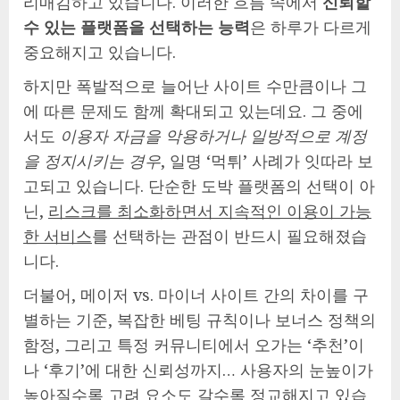
리매김하고 있습니다. 이러한 흐름 속에서
신뢰할
수 있는 플랫폼을 선택하는 능력
은 하루가 다르게
중요해지고 있습니다.
하지만 폭발적으로 늘어난 사이트 수만큼이나 그
에 따른 문제도 함께 확대되고 있는데요. 그 중에
서도
이용자 자금을 악용하거나 일방적으로 계정
을 정지시키는 경우
, 일명 ‘먹튀’ 사례가 잇따라 보
고되고 있습니다. 단순한 도박 플랫폼의 선택이 아
닌,
리스크를 최소화하면서 지속적인 이용이 가능
한 서비스
를 선택하는 관점이 반드시 필요해졌습
니다.
더불어, 메이저 vs. 마이너 사이트 간의 차이를 구
별하는 기준, 복잡한 베팅 규칙이나 보너스 정책의
함정, 그리고 특정 커뮤니티에서 오가는 ‘추천’이
나 ‘후기’에 대한 신뢰성까지… 사용자의 눈높이가
높아질수록 고려 요소도 갈수록 정교해지고 있습