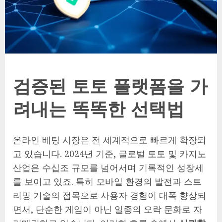
검증된 토토 플랫폼을 가
려내는 똑똑한 선택법
온라인 베팅 시장은 전 세계적으로 빠르게 확장되
고 있습니다. 2024년 기준, 글로벌 토토 및 카지노
산업은 수십조 규모를 넘어서며 기록적인 성장세
를 보이고 있죠. 특히 모바일 환경의 발전과 스트
리밍 기술의 접목으로 사용자 경험이 대폭 향상되
면서, 단순한 게임이 아닌 일종의 오락 문화로 자