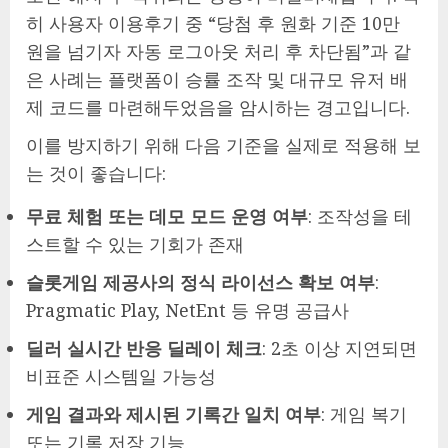
히 사용자 이용후기 중 “당첨 후 원화 기준 10만
원을 넘기자 자동 로그아웃 처리 후 차단됨”과 같
은 사례는 플랫폼이 승률 조작 및 대규모 유저 배
제 코드를 마련해두었음을 암시하는 경고입니다.
이를 방지하기 위해 다음 기준을 실제로 적용해 보
는 것이 좋습니다:
무료 체험 또는 데모 모드 운영 여부
: 조작성을 테
스트할 수 있는 기회가 존재
슬롯게임 제공사의 정식 라이선스 확보 여부
:
Pragmatic Play, NetEnt 등 유명 공급사
딜러 실시간 반응 딜레이 체크
: 2초 이상 지연되면
비표준 시스템일 가능성
게임 결과와 제시된 기록간 일치 여부
: 게임 복기
또는 기록 저장 기능