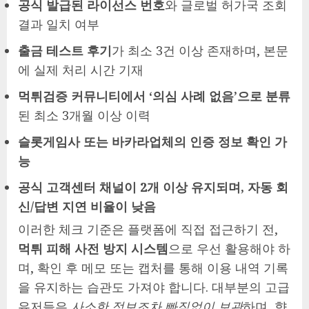
공식 발급된 라이선스 번호
와 글로벌 허가국 조회
결과 일치 여부
출금 테스트 후기
가 최소 3건 이상 존재하며, 본문
에 실제 처리 시간 기재
먹튀검증 커뮤니티에서 ‘의심 사례 없음’으로 분류
된 최소 3개월 이상 이력
슬롯게임사 또는 바카라업체의 인증 정보 확인 가
능
공식 고객센터 채널이 2개 이상 유지되며, 자동 회
신/답변 지연 비율이 낮음
이러한 체크 기준은 플랫폼에 직접 접근하기 전,
먹튀 피해 사전 방지 시스템
으로 우선 활용해야 하
며, 확인 후 메모 또는 캡처를 통해 이용 내역 기록
을 유지하는 습관도 가져야 합니다. 대부분의 고급
유저들은
사소한 정보조차 빠짐없이 보관
하며, 향