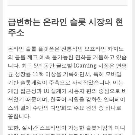
급변하는 온라인 슬롯 시장의 현
주소
온라인 슬롵 플랫폼은 전통적인 오프라인 카지노
의 틀을 깨고 예측 불가능한 진화를 거듭하고 있습
니다. 최근 5년 동안 글로벌 iGaming 시장은 연평
균 성장률 11% 이상을 기록하면서, 특히 모바일
기반 슬롯게임이 주축으로 자리잡았습니다. 이는
게임 접근성과 UI 설계가 사용자 편의 중심으로 바
뀌었기 때문이며, 한국어 지원을 강화한 인터페이
스와 결제 수단의 다양화도 주요 원인 중 하나로
꼽힙니다.
또한, 실시간 스트리밍이 가능한 슬롯게임과 미니