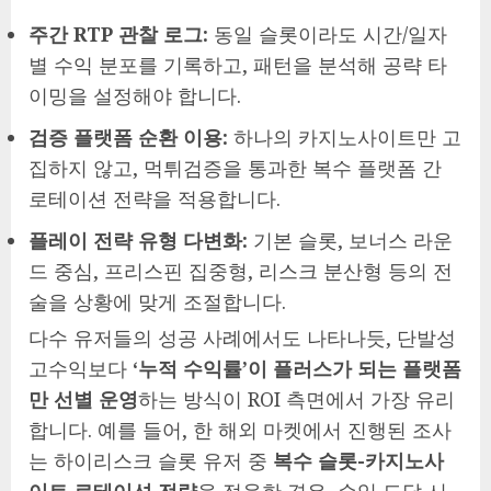
주간 RTP 관찰 로그:
동일 슬롯이라도 시간/일자
별 수익 분포를 기록하고, 패턴을 분석해 공략 타
이밍을 설정해야 합니다.
검증 플랫폼 순환 이용:
하나의 카지노사이트만 고
집하지 않고, 먹튀검증을 통과한 복수 플랫폼 간
로테이션 전략을 적용합니다.
플레이 전략 유형 다변화:
기본 슬롯, 보너스 라운
드 중심, 프리스핀 집중형, 리스크 분산형 등의 전
술을 상황에 맞게 조절합니다.
다수 유저들의 성공 사례에서도 나타나듯, 단발성
고수익보다
‘누적 수익률’이 플러스가 되는 플랫폼
만 선별 운영
하는 방식이 ROI 측면에서 가장 유리
합니다. 예를 들어, 한 해외 마켓에서 진행된 조사
는 하이리스크 슬롯 유저 중
복수 슬롯-카지노사