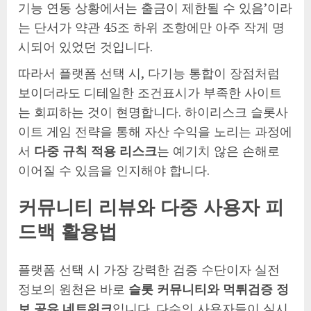
기능 연동 상황에서는 출금이 제한될 수 있음’이라
는 단서가 약관 45조 하위 조항에만 아주 작게 명
시되어 있었던 것입니다.
따라서 플랫폼 선택 시, 다기능 통합이 장점처럼
보이더라도 디테일한 조건표시가 부족한 사이트
는 회피하는 것이 현명합니다. 하이리스크 슬롯사
이트 게임 전략을 통해 자산 수익을 노리는 과정에
서
다중 규칙 적용 리스크
는 예기치 않은 손해로
이어질 수 있음을 인지해야 합니다.
커뮤니티 리뷰와 다중 사용자 피
드백 활용법
플랫폼 선택 시 가장 강력한 검증 수단이자 실전
정보의 원천은 바로
슬롯 커뮤니티와 먹튀검증 정
보 공유 네트워크
입니다. 다수의 사용자들이 실시