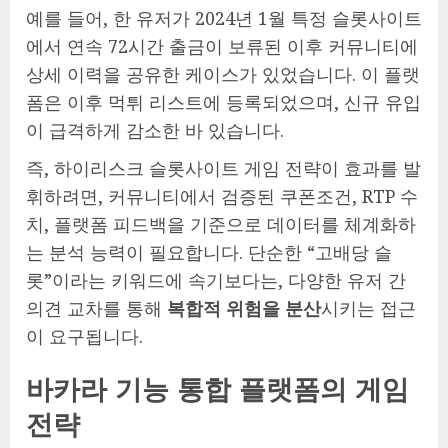
예를 들어, 한 유저가 2024년 1월 특정 슬롯사이트
에서 연속 72시간 출금이 보류된 이후 커뮤니티에
상세 이력을 공유한 케이스가 있었습니다. 이 플랫
폼은 이후 먹튀 리스트에 등록되었으며, 신규 유입
이 급격하게 감소한 바 있습니다.
즉, 하이리스크 슬롯사이트 게임 전략이 효과를 발
휘하려면, 커뮤니티에서 검증된 쿠폰조건, RTP 수
치, 플랫폼 피드백을 기준으로 데이터를 체계화하
는 분석 능력이 필요합니다. 단순한 “고배당 슬
롯”이라는 키워드에 속기보다는, 다양한 유저 간
의견 교차를 통해
복합적 위험을 분산
시키는 접근
이 요구됩니다.
바카라 기능 통합 플랫폼의 게임
전략