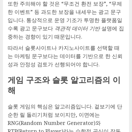
또한 주의해야 할 것은 “무조건 환전 보장”, “무제
한 이벤트” 등 과도한 보장을 내세우는 광고 문구
입니다. 통상적으로 운영 기조가 투명한 플랫폼일
수록 광고 문구보다
객관적 데이터 기반
설명에 집
중하는 경향이 있기 때문입니다.
따라서 슬롯사이트나 카지노사이트를 선택할 때
는 마케팅 문구보다는 데이터를 기반으로 한 신뢰
성과 안정성 검토가 선행되어야 합니다.
게임 구조와 슬롯 알고리즘의 이
해
슬롯 게임의 핵심은 알고리즘입니다. 겉보기에 단
순한 릴 돌리기처럼 보이지만, 이면에는
RNG(Random Number Generator)와
RTP(Return to Player)라는 수학적 공식이 작동