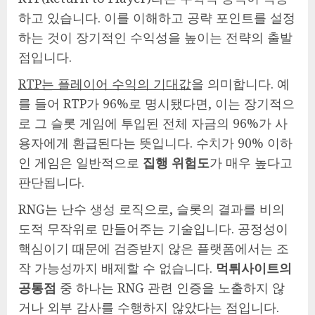
하고 있습니다. 이를 이해하고 공략 포인트를 설정
하는 것이 장기적인 수익성을 높이는 전략의 출발
점입니다.
RTP는 플레이어 수익의 기대값
을 의미합니다. 예
를 들어 RTP가 96%로 명시됐다면, 이는 장기적으
로 그 슬롯 게임에 투입된 전체 자금의 96%가 사
용자에게 환급된다는 뜻입니다. 수치가 90% 이하
인 게임은 일반적으로
집행 위험도
가 매우 높다고
판단됩니다.
RNG는 난수 생성 로직으로, 슬롯의 결과를 비의
도적 무작위로 만들어주는 기술입니다. 공정성이
핵심이기 때문에 검증받지 않은 플랫폼에서는 조
작 가능성까지 배제할 수 없습니다.
먹튀사이트의
공통점
중 하나는 RNG 관련 인증을 노출하지 않
거나 외부 감사를 수행하지 않았다는 점입니다.