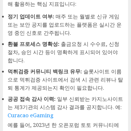
해 활용하는 핵심 지표입니다:
정기 업데이트 여부:
매주 또는 월별로 신규 게임
또는 보안 공지를 업로드하는 플랫폼은 실시간 운
영 중인 신호로 간주됩니다.
환불 프로세스 명확성:
출금요청 시 수수료, 신청
절차, 승인 시간 등이 명확하게 표시되어 있어야
합니다.
먹튀검증 커뮤니티 백링크 유무:
슬롯사이트 이름
으로 먹튀검증 사이트에서 검색 시 관련 리뷰나 탈
퇴 통계가 제공되는지 확인이 필요합니다.
공공 접속 감사 이력:
일부 신뢰받는 카지노사이트
는 제3기관의 시스템 감사 결과를 공지합니다. 예:
Curacao eGaming
예를 들어, 2023년 한 오픈포럼 토토 커뮤니티에