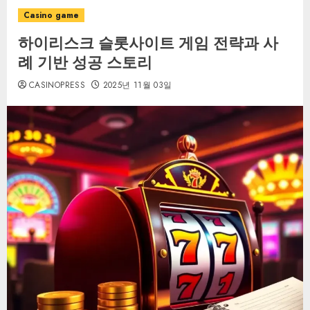
Casino game
하이리스크 슬롯사이트 게임 전략과 사
례 기반 성공 스토리
CASINOPRESS
2025년 11월 03일