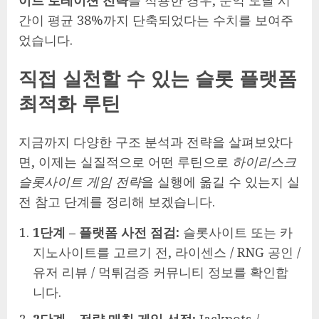
이트 로테이션 전략
을 적용한 경우, 순익 도달 시
간이 평균 38%까지 단축되었다는 수치를 보여주
었습니다.
직접 실천할 수 있는 슬롯 플랫폼
최적화 루틴
지금까지 다양한 구조 분석과 전략을 살펴보았다
면, 이제는 실질적으로 어떤 루틴으로
하이리스크
슬롯사이트 게임 전략
을 실행에 옮길 수 있는지 실
전 참고 단계를 정리해 보겠습니다.
1단계 – 플랫폼 사전 점검:
슬롯사이트 또는 카
지노사이트를 고르기 전, 라이센스 / RNG 공인 /
유저 리뷰 / 먹튀검증 커뮤니티 정보를 확인합
니다.