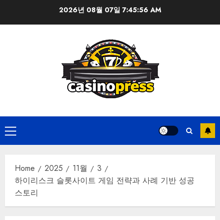
Skip
2026년 08월 07일
7:45:58 AM
to
content
Primary
Menu
Home
2025
11월
3
하이리스크 슬롯사이트 게임 전략과 사례 기반 성공
스토리