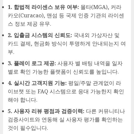
1. 합법적 라이센스 보유 여부:
몰타(MGA), 커라
카오(Curacao), 맨섬 등 국제 인증 기관의 라이센
스 정보 제공 유무.
2. 입출금 시스템의 신뢰도:
국내외 가상자산 및
카드 결제, 현금화 방식이 투명하게 안내되는지 여
부.
3. 플레이 로그 제공:
사용자 별 배팅 내역을 일자
별로 확인 가능한 플랫폼이 신뢰도를 높입니다.
4. 실시간 고객지원 기능:
평일/주말 관계없이 라
이브챗 또는 FAQ 시스템으로 응대 가능한지 확인
해야 합니다.
5. 사용자 리뷰 평점과 검증이력:
다른 커뮤니티나
검증사이트와 연동해 실 사용자 평가를 확인하는
것이 필수입니다.