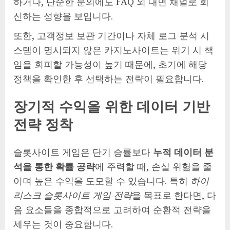
하거나, 단순한 문의에도 FAQ 외 대면 채널로 회
신하는 성향을 보입니다.
또한, 고객정보 보관 기간이나 자체 로그 분석 시
스템이 명시되지 않은 카지노사이트는 위기 시 책
임을 회피할 가능성이 높기 때문에, 초기에 해당
정책을 확인한 후 선택하는 전략이 필요합니다.
장기적 수익을 위한 데이터 기반
전략 정착
슬롯사이트 게임은 단기 승률보다
누적 데이터 분
석을 통한 확률 공략
에 주력할 때, 손실 위험을 줄
이며 높은 수익을 도모할 수 있습니다. 특히
하이
리스크 슬롯사이트 게임 전략
을 목표로 한다면, 다
음 요소들을 종합적으로 고려하여 순환적 전략을
세우는 것이 중요합니다.